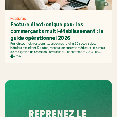
Factures
Facture électronique pour les 
commerçants multi-établissement : le 
guide opérationnel 2026
Franchisés multi-restaurants, enseignes retail à 50 succursales,
hôteliers exploitant 12 unités, réseaux de cabinets médicaux : à 4 mois
de l'obligation de réception universelle du 1er septembre 2026, les
commerçants multi-établissement ont un défi spécifique. Ce guide
9 min
opérationnel répond aux questions concrètes des dirigeants de
réseaux : cadre légal SIREN/SIRET, deux modèles d'organisation
possibles, choix de la plateforme agréée et workflow concret de
bascule.
REPRENEZ LE 