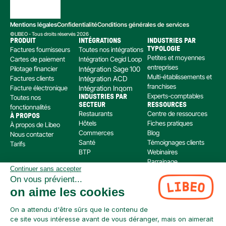
Mentions légales
Confidentialité
Conditions générales de services
©LIBEO - Tous droits réservés 2026
PRODUIT
INTÉGRATIONS
INDUSTRIES PAR 
Factures fournisseurs
Toutes nos intégrations
TYPOLOGIE
Petites et moyennes 
Cartes de paiement
Intégration Cegid Loop
entreprises
Pilotage financier
Intégration Sage 100
Multi-établissements et 
Factures clients
Intégration ACD
franchises
Facture électronique
Intégration Inqom
Experts-comptables
Toutes nos 
INDUSTRIES PAR 
SECTEUR
RESSOURCES
fonctionnalités
Restaurants
Centre de ressources
À PROPOS
Hôtels
Fiches pratiques
À propos de Libeo
Commerces
Blog
Nous contacter
Santé
Témoignages clients
Tarifs
BTP
Webinaires
Parrainage
Continuer sans accepter
Centre d’aide
On vous prévient...
Libeo, société par actions simplifiée immatriculée au RCS de Créteil, dont le siège social 
on aime les cookies
est situé au 112 Avenue de Paris, 94300 Vincennes, est enregistré auprès de l’Organisme 
pour le Registre Unique des Intermédiaires en assurance, banque et finance (ORIAS) sous 
le numéro 220 063 49 en tant que (i) courtier en opérations de banque et en services de 
On a attendu d'être sûrs que le contenu de
paiement (COBSP) et (ii) mandataire non exclusif en opération de Banque et Service de 
ce site vous intéresse avant de vous déranger, mais on aimerait
Paiement (MOBSP) de la société SWAN (SIREN: 853 827 103). Les immatriculations COBSP 