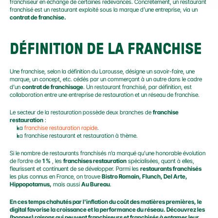
franchiseur en échange de certaines redevances. Concrètement, un restaurant 
franchisé est un restaurant exploité sous la marque d’une entreprise, via un 
contrat de franchise.
DÉFINITION DE LA FRANCHISE
Une franchise, selon la définition du Larousse, désigne un savoir-faire, une 
marque, un concept, etc. cédés par un commerçant à un autre dans le cadre 
d’un 
contrat de franchisage
. Un restaurant franchisé, par définition, est 
collaboration entre une entreprise de restauration et un réseau de franchise.
Le secteur de la restauration possède deux branches de 
franchise 
restauration
 :
La 
franchise restauration rapide
.
La franchise restaurant et restauration à thème.
Si le nombre de restaurants franchisés n’a marqué qu’une honorable évolution 
de l’ordre de 
1 %
 , les 
franchises restauration
 spécialisées, quant à elles, 
fleurissent et continuent de se développer. Parmi les 
restaurants franchisés
les plus connus en France, on trouve 
Bistro Romain, Flunch, Del Arte, 
Hippopotamus,
 mais aussi 
Au Bureau
.
En ces temps chahutés par l'inflation du coût des matières premières, le 
digital favorise la croissance et la performance du réseau. Découvrez les 
(bonnes) raisons qui peuvent franchiseurs et franchisés à entamer leur 