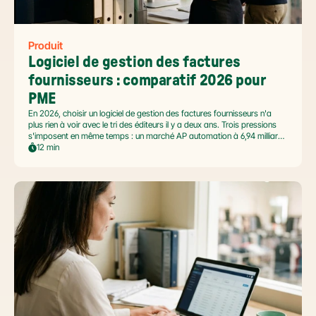
Produit
Logiciel de gestion des factures 
fournisseurs : comparatif 2026 pour 
PME
En 2026, choisir un logiciel de gestion des factures fournisseurs n'a
plus rien à voir avec le tri des éditeurs il y a deux ans. Trois pressions
s'imposent en même temps : un marché AP automation à 6,94 milliards
USD en pleine accélération, une réforme facture électronique 2026 qui
12 min
impose le passage par une Plateforme Agréée DGFiP au 1er septembre
2026, et un ROI désormais quantifié (60 à 80 % de réduction du coût
de traitement, selon Forrester 2026). Ce comparatif passe en revue 8
outils pertinents pour les PME françaises et le positionnement de Libeo
dans ce paysage en mouvement.