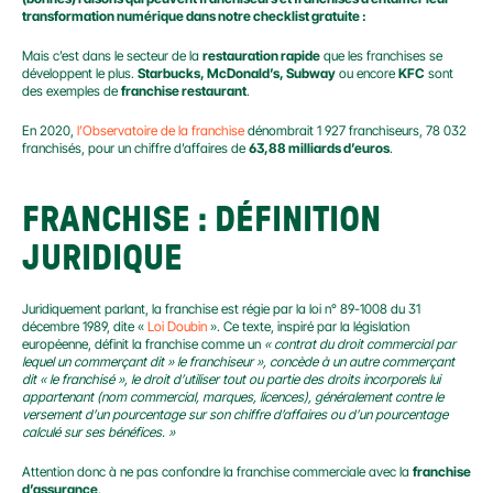
transformation numérique dans notre checklist gratuite :
Mais c’est dans le secteur de la 
restauration rapide
 que les franchises se 
développent le plus. 
Starbucks, McDonald’s, Subway
 ou encore 
KFC
 sont 
des exemples de 
franchise restaurant
.
En 2020, 
l’Observatoire de la franchise
 dénombrait 1 927 franchiseurs, 78 032 
franchisés, pour un chiffre d’affaires de 
63,88 milliards d’euros
.
FRANCHISE : DÉFINITION 
JURIDIQUE
Juridiquement parlant, la franchise est régie par la loi n° 89-1008 du 31 
décembre 1989, dite « 
Loi Doubin
 ». Ce texte, inspiré par la législation 
européenne, définit la franchise comme un 
« contrat du droit commercial par 
lequel un commerçant dit » le franchiseur », concède à un autre commerçant 
dit « le franchisé », le droit d’utiliser tout ou partie des droits incorporels lui 
appartenant (nom commercial, marques, licences), généralement contre le 
versement d’un pourcentage sur son chiffre d’affaires ou d’un pourcentage 
calculé sur ses bénéfices. »
Attention donc à ne pas confondre la franchise commerciale avec la 
franchise 
d’assurance
.