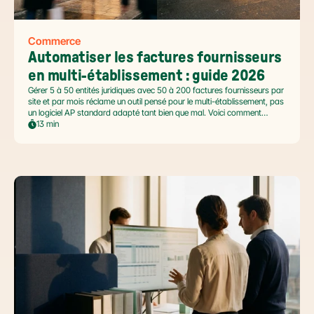
Commerce
Automatiser les factures fournisseurs 
en multi-établissement : guide 2026
Gérer 5 à 50 entités juridiques avec 50 à 200 factures fournisseurs par
site et par mois réclame un outil pensé pour le multi-établissement, pas
un logiciel AP standard adapté tant bien que mal. Voici comment
automatiser sans casser la gouvernance locale, capturer le levier BFR
13 min
et tenir l'échéance de la facture électronique de septembre 2026.