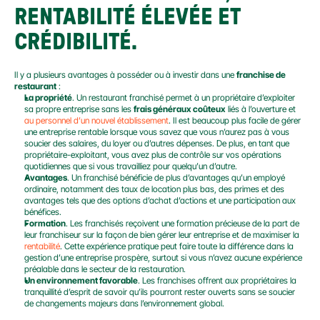
RENTABILITÉ ÉLEVÉE ET 
CRÉDIBILITÉ.
Il y a plusieurs avantages à posséder ou à investir dans une 
franchise de 
restaurant
 :
La propriété
. Un restaurant franchisé permet à un propriétaire d’exploiter 
sa propre entreprise sans les 
frais généraux coûteux
 liés à l’ouverture et 
au personnel d’un nouvel établissement
. Il est beaucoup plus facile de gérer 
une entreprise rentable lorsque vous savez que vous n’aurez pas à vous 
soucier des salaires, du loyer ou d’autres dépenses. De plus, en tant que 
propriétaire-exploitant, vous avez plus de contrôle sur vos opérations 
quotidiennes que si vous travailliez pour quelqu’un d’autre.
Avantages
. Un franchisé bénéficie de plus d’avantages qu’un employé 
ordinaire, notamment des taux de location plus bas, des primes et des 
avantages tels que des options d’achat d’actions et une participation aux 
bénéfices.
Formation
. Les franchisés reçoivent une formation précieuse de la part de 
leur franchiseur sur la façon de bien gérer leur entreprise et de maximiser la 
rentabilité
. Cette expérience pratique peut faire toute la différence dans la 
gestion d’une entreprise prospère, surtout si vous n’avez aucune expérience 
préalable dans le secteur de la restauration.
Un environnement favorable
. Les franchises offrent aux propriétaires la 
tranquillité d’esprit de savoir qu’ils pourront rester ouverts sans se soucier 
de changements majeurs dans l’environnement global.