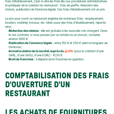
frais d’établissement, c’est-à-dire les frais liés aux procédures administratives 
et juridiques de la création du restaurant : frais de greffe, rédaction des 
statuts, publication de l’annonce légale. Ces frais d’établissement ont un prix.
Le prix pour ouvrir un restaurant englobe de nombreux frais : emplacement, 
location, matériel, travaux, etc. Mais aussi des frais d'établissement, répartis 
ainsi ;
Rédaction des statuts
 : elle est gratuite si les associés s’en chargent. Dans 
le cas contraire, si vous passez par un notaire ou un avocat, comptez 
environ 1000 €.
Publication de l’annonce légale
 : entre 150 € et 250 € selon la longueur de 
l’annonce ;
Immatriculation de la société auprès du
greffe
 (pour la création d’une 
SARL, d’une SASU, d’une EURL) : 41,50 €
Droit de franchise
 : il dépend de la franchise en question.
COMPTABILISATION DES FRAIS 
D'OUVERTURE D'UN 
RESTAURANT
LES ACHATS DE FOURNITURES