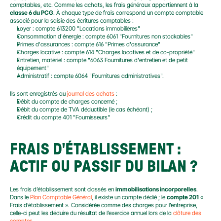
comptables, etc. Comme les achats, les frais généraux appartiennent à la 
classe 6 du PCG
. À chaque type de frais correspond un compte comptable 
associé pour la saisie des écritures comptables :
Loyer : compte 613200 "Locations immobilières"
Consommation d'énergie : compte 6061 "Fournitures non stockables"
Primes d'assurances : compte 616 "Primes d'assurance"
Charges locative : compte 614 "Charges locatives et de co-propriété"
Entretien, matériel : compte "6063 Fournitures d'entretien et de petit 
équipement"
Administratif : compte 6064 "Fournitures administratives".
Ils sont enregistrés au 
journal des achats
 :
Débit du compte de charges concerné ;
Débit du compte de TVA déductible (le cas échéant) ;
Crédit du compte 401 "Fournisseurs"
FRAIS D'ÉTABLISSEMENT : 
ACTIF OU PASSIF DU BILAN ?
Les frais d’établissement sont classés en 
immobilisations incorporelles
. 
Dans le 
Plan Comptable Général
, il existe un compte dédié ; le 
compte 201
 « 
Frais d’établissement ». Considérée comme des charges pour l’entreprise, 
celle-ci peut les déduire du résultat de l’exercice annuel lors de la 
clôture des 
comptes
.