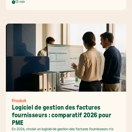
automatiser sans casser la gouvernance locale, capturer le levier BFR
13 min
et tenir l'échéance de la facture électronique de septembre 2026.
Produit
Logiciel de gestion des factures 
fournisseurs : comparatif 2026 pour 
PME
En 2026, choisir un logiciel de gestion des factures fournisseurs n'a