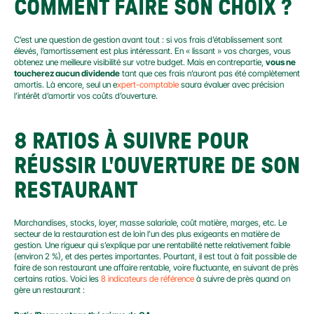
COMMENT FAIRE SON CHOIX ?
C’est une question de gestion avant tout : si vos frais d’établissement sont 
élevés, l’amortissement est plus intéressant. En « lissant » vos charges, vous 
obtenez une meilleure visibilité sur votre budget. Mais en contrepartie, 
vous ne 
toucherez aucun dividende
 tant que ces frais n’auront pas été complètement 
amortis. Là encore, seul un e
xpert-comptable
 saura évaluer avec précision 
l’intérêt d’amortir vos coûts d’ouverture.
8 RATIOS À SUIVRE POUR 
RÉUSSIR L'OUVERTURE DE SON 
RESTAURANT
Marchandises, stocks, loyer, masse salariale, coût matière, marges, etc. Le 
secteur de la restauration est de loin l’un des plus exigeants en matière de 
gestion. Une rigueur qui s’explique par une rentabilité nette relativement faible 
(environ 2 %), et des pertes importantes. Pourtant, il est tout à fait possible de 
faire de son restaurant une affaire rentable, voire fluctuante, en suivant de près 
certains ratios. Voici les 
8 indicateurs de référence
 à suivre de près quand on 
gère un restaurant :