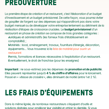
PRÉOUVERTURE
La première étape de création d’un restaurant, c’est l’élaboration d’un budget 
d’investissement et un budget prévisionnel. De cette façon, vous pourrez éviter 
de gaspiller de l’argent sur des dépenses qui n’apparaîtront pas dans votre 
budget mensuel ou de développer votre entreprise lentement au détriment de la 
réalisation d’étapes de croissance cruciales. Le 
budget prévisionnel
 d’un 
restaurant en phase de création se compose de trois grandes catégories :
Juridiques et administratifs (les fameux frais d’établissement en 
comptabilité) ;
Matériels : local, aménagement, travaux, fourniture d’énergie, décoration, 
équipements... Vous trouverez ici la 
liste de matériel pour ouvrir un 
restaurant 
Permis, formations et licences nécessaires à l’exploitation d’un restaurant.
Éventuellement, le droit de franchise (pour les enseignes)
Important
 : ne sous-estimez pas les dépenses de 
promotion et de publicité
. 
Elles peuvent représenter jusqu’à 
4 % du chiffre d’affaires
 pour le lancement. 
Passé en « 
vitesse de croisière
 », elles diminuent de moitié (entre 1 et 2 %).
LES FRAIS D’ÉQUIPEMENTS
Dans la même lignée, de nombreux restaurateurs s’équipent d’outils et 
solutions digitales pour améliorer leur visibilité et attirer la clientèle. Si vous 