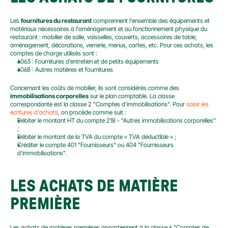
Les 
fournitures du restaurant
 comprennent l'ensemble des équipements et 
matériaux nécessaires à l'aménagement et au fonctionnement physique du 
restaurant : mobilier de salle, vaisselles, couverts, accessoires de table, 
aménagement, décorations, verrerie, menus, cartes, etc. Pour ces achats, les 
comptes de charge utilisés sont :
6063 : Fournitures d’entretien et de petits équipements
6068 : Autres matières et fournitures
Concernant les coûts de mobilier, ils sont considérés comme des 
immobilisations corporelles
 sur le plan comptable. La classe 
correspondante est la classe 2 "Comptes d'immobilisations". Pour 
saisir les 
écritures d'achats
, on procède comme suit :
Débiter le montant HT du compte 218 - "Autres immobilisations corporelles" 
;
Débiter le montant de la TVA du compte « TVA déductible » ;
Créditer le compte 401 "Fournisseurs" ou 404 "Fournisseurs 
d'immobilisations".
LES ACHATS DE MATIÈRE 
PREMIÈRE
Les achats de matières premières appartiennent à la classe 6 "Comptes de 