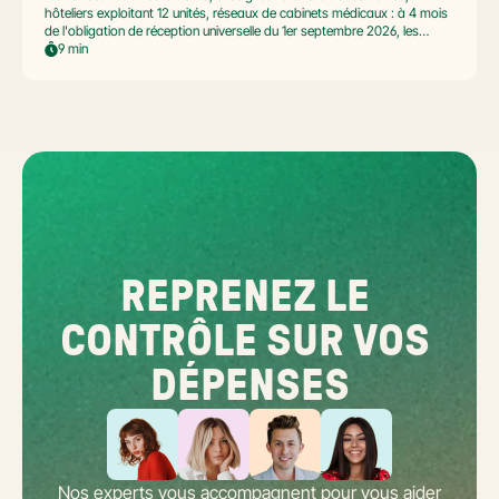
hôteliers exploitant 12 unités, réseaux de cabinets médicaux : à 4 mois
de l'obligation de réception universelle du 1er septembre 2026, les
commerçants multi-établissement ont un défi spécifique. Ce guide
9 min
opérationnel répond aux questions concrètes des dirigeants de
réseaux : cadre légal SIREN/SIRET, deux modèles d'organisation
possibles, choix de la plateforme agréée et workflow concret de
bascule.
REPRENEZ LE 
CONTRÔLE SUR VOS 
DÉPENSES
Nos experts vous accompagnent pour vous aider 