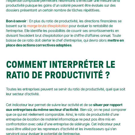
l'expertise comptable permettent néanmoins d’effectuer une mesure de la 
productivité puisque les gains d’un salarié peuvent être évalués sur des 
dossiers présentant un certain nombre de tâches répétitives.
Bon à savoir
 : En plus du ratio de productivité, les directions financières se 
basent sur la 
marge brute d’exploitation
 pour évaluer la rentabilité de 
l’entreprise. Elle identifie les possibilités de couvrir ses amortissements en 
divisant l’excédent brut d’exploitation par le chiffre d’affaires annuel. Toute 
baisse de ce ratio doit alerter le chef d’entreprise, qui devra alors 
mettre en 
place des actions correctives adaptées
.
COMMENT INTERPRÉTER LE 
RATIO DE PRODUCTIVITÉ ?
Toutes les entreprises peuvent se servir du ratio de productivité, quel que soit 
leur secteur d’activité.
Cet indicateur leur permet de suivre leur activité et de se 
situer par rapport 
aux entreprises du même secteur d’activité
. Bien sûr, on ne peut comparer 
que ce qui est réellement comparable. Ainsi, le ratio de productivité d’une 
entreprise de location de matériel informatique ne peut pas être mis en 
confrontation avec celui d’une entreprise de sidérurgie. Cet indicateur peut 
aussi être utilisé par les repreneurs d’activité et les investisseurs qui s’en 
serviront pour évaluer le potentiel de l’entreprise.