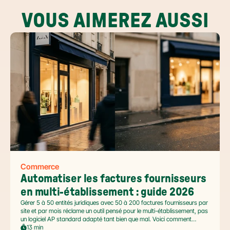
VOUS AIMEREZ AUSSI
Commerce
Automatiser les factures fournisseurs 
en multi-établissement : guide 2026
Gérer 5 à 50 entités juridiques avec 50 à 200 factures fournisseurs par
site et par mois réclame un outil pensé pour le multi-établissement, pas
un logiciel AP standard adapté tant bien que mal. Voici comment
automatiser sans casser la gouvernance locale, capturer le levier BFR
13 min