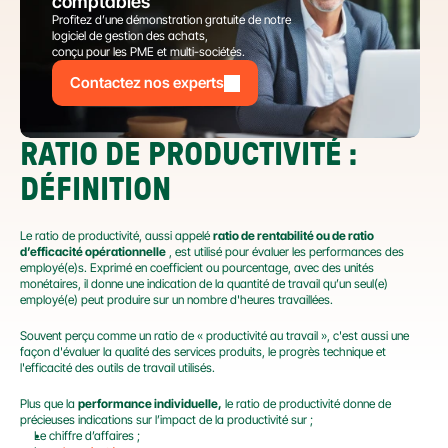
comptables
Profitez d’une démonstration gratuite de notre 
logiciel de gestion des achats,
conçu pour les PME et multi-sociétés.
Contactez nos experts
RATIO DE PRODUCTIVITÉ : 
DÉFINITION
Le ratio de productivité, aussi appelé 
ratio de rentabilité ou de ratio 
d’efficacité opérationnelle
 , est utilisé pour évaluer les performances des 
employé(e)s. Exprimé en coefficient ou pourcentage, avec des unités 
monétaires, il donne une indication de la quantité de travail qu’un seul(e) 
employé(e) peut produire sur un nombre d'heures travaillées.
Souvent perçu comme un ratio de « productivité au travail », c'est aussi une 
façon d'évaluer la qualité des services produits, le progrès technique et 
l'efficacité des outils de travail utilisés.
Plus que la 
performance individuelle,
 le ratio de productivité donne de 
précieuses indications sur l’impact de la productivité sur ;
Le chiffre d’affaires ;