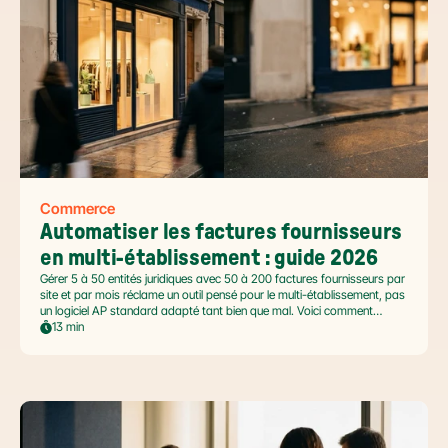
Commerce
Automatiser les factures fournisseurs 
en multi-établissement : guide 2026
Gérer 5 à 50 entités juridiques avec 50 à 200 factures fournisseurs par
site et par mois réclame un outil pensé pour le multi-établissement, pas
un logiciel AP standard adapté tant bien que mal. Voici comment
automatiser sans casser la gouvernance locale, capturer le levier BFR
13 min
et tenir l'échéance de la facture électronique de septembre 2026.