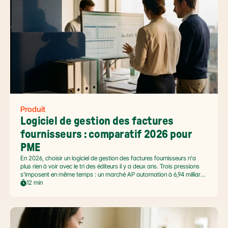
Produit
Logiciel de gestion des factures 
fournisseurs : comparatif 2026 pour 
PME
En 2026, choisir un logiciel de gestion des factures fournisseurs n'a
plus rien à voir avec le tri des éditeurs il y a deux ans. Trois pressions
s'imposent en même temps : un marché AP automation à 6,94 milliards
USD en pleine accélération, une réforme facture électronique 2026 qui
12 min
impose le passage par une Plateforme Agréée DGFiP au 1er septembre
2026, et un ROI désormais quantifié (60 à 80 % de réduction du coût
de traitement, selon Forrester 2026). Ce comparatif passe en revue 8
outils pertinents pour les PME françaises et le positionnement de Libeo
dans ce paysage en mouvement.