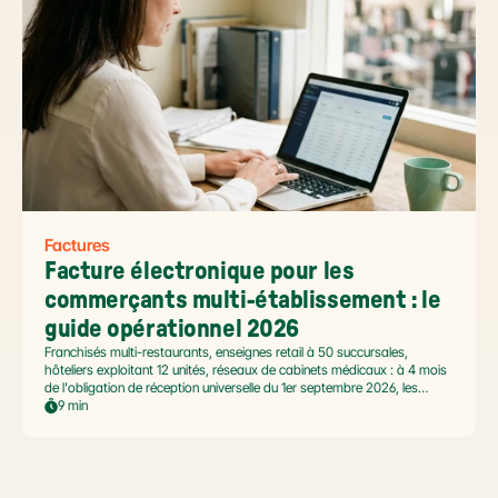
Factures
Facture électronique pour les 
commerçants multi-établissement : le 
guide opérationnel 2026
Franchisés multi-restaurants, enseignes retail à 50 succursales,
hôteliers exploitant 12 unités, réseaux de cabinets médicaux : à 4 mois
de l'obligation de réception universelle du 1er septembre 2026, les
commerçants multi-établissement ont un défi spécifique. Ce guide
9 min
opérationnel répond aux questions concrètes des dirigeants de
réseaux : cadre légal SIREN/SIRET, deux modèles d'organisation
possibles, choix de la plateforme agréée et workflow concret de
bascule.