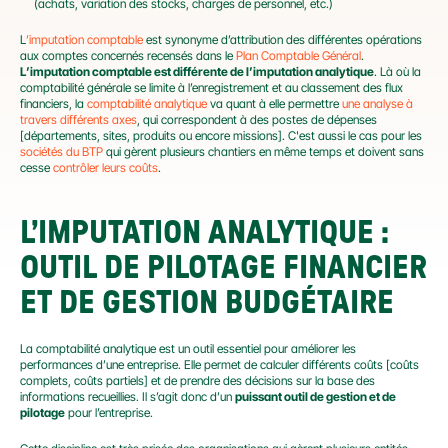
(achats, variation des stocks, charges de personnel, etc.)
L
’imputation comptable
 est synonyme d’attribution des différentes opérations 
aux comptes concernés recensés dans le 
Plan Comptable Général
. 
L’imputation comptable est différente de l’imputation analytique
. Là où la 
comptabilité générale se limite à l’enregistrement et au classement des flux 
financiers, la 
comptabilité analytique
 va quant à elle permettre 
une analyse à 
travers différents axes
, qui correspondent à des postes de dépenses 
[départements, sites, produits ou encore missions]. C'est aussi le cas pour les 
sociétés du BTP
 qui gèrent plusieurs chantiers en même temps et doivent sans 
cesse 
contrôler leurs coûts
.
L’IMPUTATION ANALYTIQUE : 
OUTIL DE PILOTAGE FINANCIER 
ET DE GESTION BUDGÉTAIRE
La comptabilité analytique est un outil essentiel pour améliorer les 
performances d’une entreprise. Elle permet de calculer différents coûts [coûts 
complets, coûts partiels] et de prendre des décisions sur la base des 
informations recueillies. Il s’agit donc d’un 
puissant outil de gestion et de 
pilotage
 pour l’entreprise.