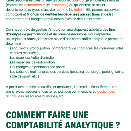
Cette discipline est très prisée des organisations qui gèrent plusieurs entités 
[comme les 
restaurants
 et les 
franchises
] ou qui abritent plusieurs 
départements et types d’activité [comme les 
hôtels
]. Elle permet au service 
comptable et financier de 
ventiler les dépenses par sections
 et de les 
comparer à des budgets prévisionnels fixés en début d’exercice.
Dans le contrôle de gestion, l’imputation analytique est utilisée à des 
fins 
d’analyse de performance et de prise de décisions
. Pour reprendre 
l’exemple des hôtels, la mise en place d’une comptabilité analytique permet de 
déterminer :
Le taux/ratio d’occupation [nombre total de chambres, les chambres vides 
et celles réservées] ;
Les dépenses/ratio d’entretien
Les dépenses de restauration
Les charges de personnel par poste
Les coûts de maintenance des services [pressing, concierge, parking, soins, 
salle de sport, etc.]
À partir des données recueillies et analysées, la direction financière pourra 
prendre des mesures et ajuster sa politique commerciale, sa 
gestion des 
achats
, des ressources humaines, etc.
COMMENT FAIRE UNE 
COMPTABILITÉ ANALYTIQUE ?