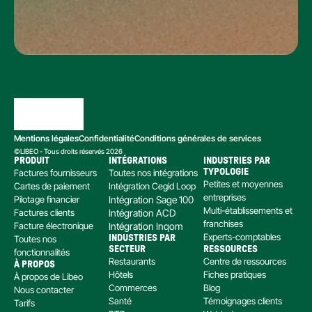
Mentions légales
Confidentialité
Conditions générales de services
©LIBEO - Tous droits réservés 2026
PRODUIT
INTÉGRATIONS
INDUSTRIES PAR 
Factures fournisseurs
Toutes nos intégrations
TYPOLOGIE
Petites et moyennes 
Cartes de paiement
Intégration Cegid Loop
entreprises
Pilotage financier
Intégration Sage 100
Multi-établissements et 
Factures clients
Intégration ACD
franchises
Facture électronique
Intégration Inqom
Experts-comptables
Toutes nos 
INDUSTRIES PAR 
SECTEUR
RESSOURCES
fonctionnalités
Restaurants
Centre de ressources
À PROPOS
Hôtels
Fiches pratiques
À propos de Libeo
Commerces
Blog
Nous contacter
Santé
Témoignages clients
Tarifs