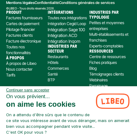
Mentions légales
Confidentialité
Conditions générales de services
©LIBEO - Tous droits réservés 2026
PRODUIT
INTÉGRATIONS
INDUSTRIES PAR 
Factures fournisseurs
Toutes nos intégrations
TYPOLOGIE
Petites et moyennes 
Cartes de paiement
Intégration Cegid Loop
entreprises
Pilotage financier
Intégration Sage 100
Multi-établissements et 
Factures clients
Intégration ACD
franchises
Facture électronique
Intégration Inqom
Experts-comptables
Toutes nos 
INDUSTRIES PAR 
SECTEUR
RESSOURCES
fonctionnalités
Restaurants
Centre de ressources
À PROPOS
Hôtels
Fiches pratiques
À propos de Libeo
Commerces
Blog
Nous contacter
Santé
Témoignages clients
Tarifs
BTP
Webinaires
Parrainage
Continuer sans accepter
Centre d’aide
On vous prévient...
Libeo, société par actions simplifiée immatriculée au RCS de Créteil, dont le siège social 
on aime les cookies
est situé au 112 Avenue de Paris, 94300 Vincennes, est enregistré auprès de l’Organisme 
pour le Registre Unique des Intermédiaires en assurance, banque et finance (ORIAS) sous 
le numéro 220 063 49 en tant que (i) courtier en opérations de banque et en services de 
On a attendu d'être sûrs que le contenu de
paiement (COBSP) et (ii) mandataire non exclusif en opération de Banque et Service de 
ce site vous intéresse avant de vous déranger, mais on aimerait
Paiement (MOBSP) de la société SWAN (SIREN: 853 827 103). Les immatriculations COBSP 
bien vous accompagner pendant votre visite...
et MOBSP peuvent être vérifiées à tout moment sur le répertoire ORIAS accessible à 
C'est OK pour vous ?
l’adresse suivante : 
https://www.orias.fr/