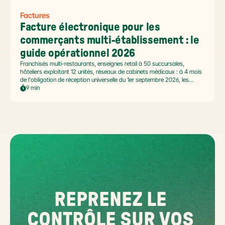
Factures
Facture électronique pour les 
commerçants multi-établissement : le 
guide opérationnel 2026
Franchisés multi-restaurants, enseignes retail à 50 succursales,
hôteliers exploitant 12 unités, réseaux de cabinets médicaux : à 4 mois
de l'obligation de réception universelle du 1er septembre 2026, les
commerçants multi-établissement ont un défi spécifique. Ce guide
9 min
opérationnel répond aux questions concrètes des dirigeants de
réseaux : cadre légal SIREN/SIRET, deux modèles d'organisation
possibles, choix de la plateforme agréée et workflow concret de
bascule.
REPRENEZ LE 
CONTRÔLE SUR VOS 