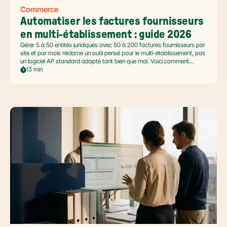
Commerce
Automatiser les factures fournisseurs 
en multi-établissement : guide 2026
Gérer 5 à 50 entités juridiques avec 50 à 200 factures fournisseurs par
site et par mois réclame un outil pensé pour le multi-établissement, pas
un logiciel AP standard adapté tant bien que mal. Voici comment
automatiser sans casser la gouvernance locale, capturer le levier BFR
13 min
et tenir l'échéance de la facture électronique de septembre 2026.