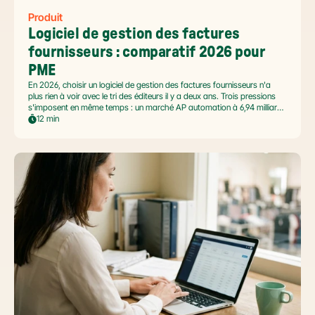
Produit
Logiciel de gestion des factures 
fournisseurs : comparatif 2026 pour 
PME
En 2026, choisir un logiciel de gestion des factures fournisseurs n'a
plus rien à voir avec le tri des éditeurs il y a deux ans. Trois pressions
s'imposent en même temps : un marché AP automation à 6,94 milliards
USD en pleine accélération, une réforme facture électronique 2026 qui
12 min
impose le passage par une Plateforme Agréée DGFiP au 1er septembre
2026, et un ROI désormais quantifié (60 à 80 % de réduction du coût
de traitement, selon Forrester 2026). Ce comparatif passe en revue 8
outils pertinents pour les PME françaises et le positionnement de Libeo
dans ce paysage en mouvement.