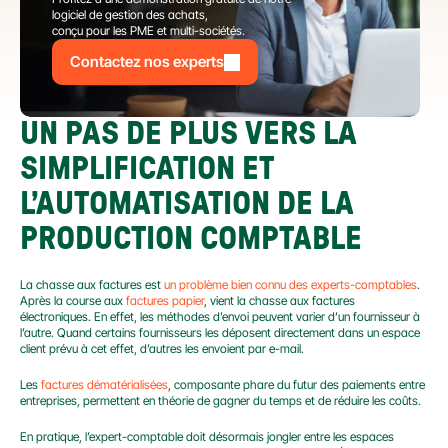
logiciel de gestion des achats,
conçu pour les PME et multi-sociétés.
Contactez nos experts
UN PAS DE PLUS VERS LA 
SIMPLIFICATION ET 
L’AUTOMATISATION DE LA 
PRODUCTION COMPTABLE
La chasse aux factures est 
un problème bien connu des experts-comptables
. 
Après la course aux 
factures papier
, vient la chasse aux factures 
électroniques. En effet, les méthodes d’envoi peuvent varier d’un fournisseur à 
l’autre. Quand certains fournisseurs les déposent directement dans un espace 
client prévu à cet effet, d’autres les envoient par e-mail.
Les 
factures dématérialisées
, composante phare du futur des paiements entre 
entreprises, permettent en théorie de gagner du temps et de réduire les coûts.
En pratique, l’expert-comptable doit désormais jongler entre les espaces 