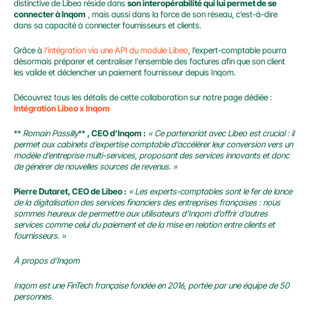
distinctive de Libeo réside dans 
son interopérabilité qui lui permet de se 
connecter à Inqom
 , mais aussi dans la force de son réseau, c’est-à-dire 
dans sa capacité à connecter fournisseurs et clients.
Grâce à
 l’intégration via une API du module Libeo
, l’expert-comptable pourra 
désormais préparer et centraliser l'ensemble des factures afin que son client 
les valide et déclencher un paiement fournisseur depuis Inqom.
Découvrez tous les détails de cette collaboration sur notre page dédiée : 
Intégration Libeo x Inqom
** 
Romain Passilly
** 
, CEO d’Inqom :
« Ce partenariat avec Libeo est crucial : il 
permet aux cabinets d’expertise comptable d’accélérer leur conversion vers un 
modèle d’entreprise multi-services, proposant des services innovants et donc 
de générer de nouvelles sources de revenus. »
Pierre Dutaret, CEO de Libeo :
« Les experts-comptables sont le fer de lance 
de la digitalisation des services financiers des entreprises françaises : nous 
sommes heureux de permettre aux utilisateurs d’Inqom d’offrir d’autres 
services comme celui du paiement et de la mise en relation entre clients et 
fournisseurs. »
À propos d’Inqom
Inqom est une FinTech française fondée en 2016, portée par une équipe de 50 
personnes.