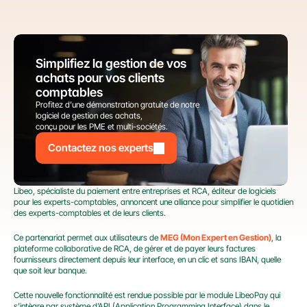
Simplifiez la gestion de vos 
achats pour vos clients 
comptables
Profitez d’une démonstration gratuite de notre 
logiciel de gestion des achats,
conçu pour les PME et multi-sociétés.
Contactez nos experts
Libeo, spécialiste du paiement entre entreprises et RCA, éditeur de logiciels 
pour les experts-comptables, annoncent une alliance pour simplifier le quotidien 
des experts-comptables et de leurs clients.
Ce partenariat permet aux utilisateurs de 
MEG (Mon Expert en Gestion)
, la 
plateforme collaborative de RCA, de gérer et de payer leurs factures 
fournisseurs directement depuis leur interface, en un clic et sans IBAN, quelle 
que soit leur banque.
Cette nouvelle fonctionnalité est rendue possible par le module LibeoPay qui 
s’intègre par système d’API (Application Programming Interface) dans le 