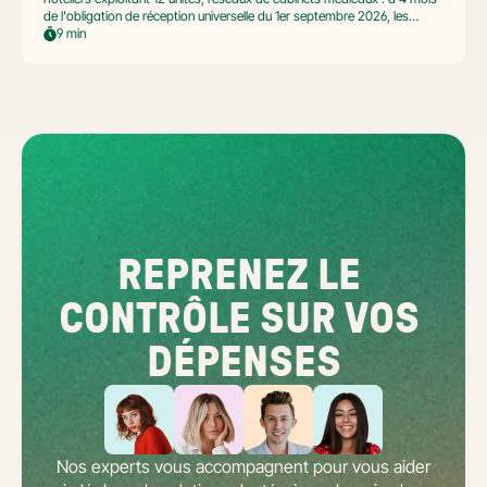
de l'obligation de réception universelle du 1er septembre 2026, les
commerçants multi-établissement ont un défi spécifique. Ce guide
9 min
opérationnel répond aux questions concrètes des dirigeants de
réseaux : cadre légal SIREN/SIRET, deux modèles d'organisation
possibles, choix de la plateforme agréée et workflow concret de
bascule.
REPRENEZ LE 
CONTRÔLE SUR VOS 
DÉPENSES
Nos experts vous accompagnent pour vous aider 