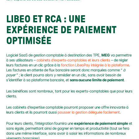
LIBEO ET RCA : UNE 
EXPÉRIENCE DE PAIEMENT 
OPTIMISÉE
Logiciel SaaS de gestion comptable à destination des TPE, 
MEG
 va permettre 
à ses utilisateurs – 
cabinets d’experts-comptables et leurs clients
 – de régler 
leurs factures en un clic grâce à la 
fonction LibeoPay intégrée à la plateforme
. 
Les factures en attente de flux bancaire seront donc marquées comme “ 
à 
payer
 ” ; le client pourra alors y remédier en un clic, sans avoir besoin de 
s’identifier à sa plateforme bancaire, et 
sans aucune limite de paiement
.
Les bénéfices sont nombreux, tant pour les experts-comptables que pour leurs 
clients.
Les cabinets d’expertise comptable pourront proposer une offre innovante à 
leurs clients et ils pourront aussi 
pousser la gestion déléguée facilement
.
Pour leurs clients, l’intégration fournira une 
expérience de paiement simple
 et 
sans égale, permettant ainsi de gagner en temps et productivité (tout se fera 
dans une même interface, sans avoir à saisir les informations de nombreux 
virements bancaires).