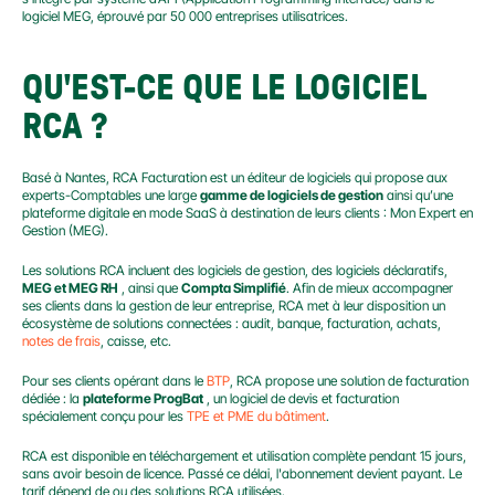
logiciel MEG, éprouvé par 50 000 entreprises utilisatrices.
QU'EST-CE QUE LE LOGICIEL 
RCA ?
Basé à Nantes, RCA Facturation est un éditeur de logiciels qui propose aux 
experts-Comptables une large 
gamme de logiciels de gestion
 ainsi qu’une 
plateforme digitale en mode SaaS à destination de leurs clients : Mon Expert en 
Gestion (MEG).
Les solutions RCA incluent des logiciels de gestion, des logiciels déclaratifs, 
MEG et MEG RH
 , ainsi que 
Compta Simplifié
. Afin de mieux accompagner 
ses clients dans la gestion de leur entreprise, RCA met à leur disposition un 
écosystème de solutions connectées : audit, banque, facturation, achats, 
notes de frais
, caisse, etc.
Pour ses clients opérant dans le 
BTP
, RCA propose une solution de facturation 
dédiée : la 
plateforme ProgBat
 , un logiciel de devis et facturation 
spécialement conçu pour les 
TPE et PME du bâtiment
.
RCA est disponible en téléchargement et utilisation complète pendant 15 jours, 
sans avoir besoin de licence. Passé ce délai, l'abonnement devient payant. Le 
tarif dépend de ou des solutions RCA utilisées.