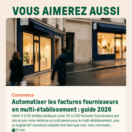
VOUS AIMEREZ AUSSI
Commerce
Automatiser les factures fournisseurs 
en multi-établissement : guide 2026
Gérer 5 à 50 entités juridiques avec 50 à 200 factures fournisseurs par
site et par mois réclame un outil pensé pour le multi-établissement, pas
un logiciel AP standard adapté tant bien que mal. Voici comment
automatiser sans casser la gouvernance locale, capturer le levier BFR
13 min