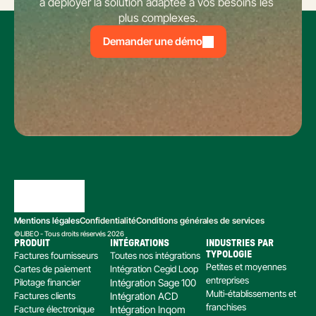
à déployer la solution adaptée à vos besoins les 
plus complexes.
Demander une démo
Mentions légales
Confidentialité
Conditions générales de services
©LIBEO - Tous droits réservés 2026
PRODUIT
INTÉGRATIONS
INDUSTRIES PAR 
Factures fournisseurs
Toutes nos intégrations
TYPOLOGIE
Petites et moyennes 
Cartes de paiement
Intégration Cegid Loop
entreprises
Pilotage financier
Intégration Sage 100
Multi-établissements et 
Factures clients
Intégration ACD
franchises
Facture électronique
Intégration Inqom