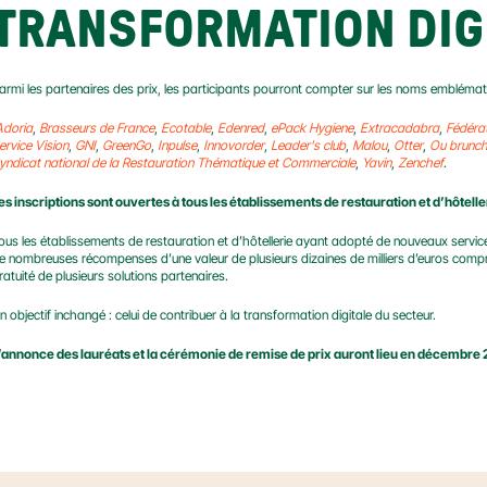
TRANSFORMATION DIG
armi les partenaires des prix, les participants pourront compter sur les noms emblémati
Adoria
, 
Brasseurs de France
, 
Ecotable
, 
Edenred
, 
ePack Hygiene
, 
Extracadabra
, 
Fédér
ervice Vision
, 
GNI
, 
GreenGo
, 
Inpulse
, 
Innovorder
,
Leader's club
, 
Malou
, 
Otter
, 
Ou brunch
yndicat national de la Restauration Thématique et Commerciale
, 
Yavin
, 
Zenchef
.
es inscriptions sont ouvertes à tous les établissements de restauration et d’hôtell
ous les établissements de restauration et d’hôtellerie ayant adopté de nouveaux services
e nombreuses récompenses d’une valeur de plusieurs dizaines de milliers d’euros comp
ratuité de plusieurs solutions partenaires.
n objectif inchangé : celui de contribuer à la transformation digitale du secteur.
’annonce des lauréats et la cérémonie de remise de prix auront lieu en décembre