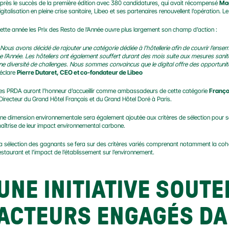
près le succès de la première édition avec 380 candidatures, qui avait récompensé 
Mag
igitalisation en pleine crise sanitaire, Libeo et ses partenaires renouvellent l’opération. L
ette année les Prix des Resto de l’Année ouvre plus largement son champ d’action :
Nous avons décidé de rajouter une catégorie dédiée à l’hôtellerie afin de couvrir l’ense
e l’Année. Les hôteliers ont également souffert durant des mois suite aux mesures sanit
ne diversité de challenges. Nous sommes convaincus que le digital offre des opportunité
éclare 
Pierre Dutaret, CEO et co-fondateur de Libeo
es PRDA auront l’honneur d’accueillir comme ambassadeurs de cette catégorie 
Franço
 Directeur du Grand Hôtel Français et du Grand Hôtel Doré à Paris.
ne dimension environnementale sera également ajoutée aux critères de sélection pour sen
aîtrise de leur impact environnemental carbone.
a sélection des gagnants se fera sur des critères variés comprenant notamment la cohére
estaurant et l’impact de l’établissement sur l’environnement.
UNE INITIATIVE SOUTE
ACTEURS ENGAGÉS DAN