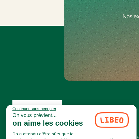
Nos ex
Continuer sans accepter
On vous prévient...
on aime les cookies
Mentions légales
Confidentialité
Conditions générales de services
©LIBEO - Tous droits réservés 2026
On a attendu d'être sûrs que le
Libeo, société par actions simplifiée immatriculée au RCS de Créteil, dont le siège social es