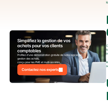
l
Simplifiez la gestion de vos 
achats pour vos clients 
C
t
comptables
o
Profitez d’une démonstration gratuite de notre logiciel de 
gestion des achats,
A
conçu pour les PME et multi-sociétés.
s
Contactez nos experts