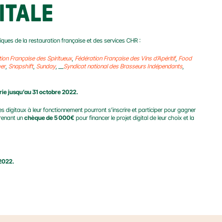
ITALE
ques de la restauration française et des services CHR :
ation Française des Spiritueux
, 
Fédération Française des Vins d’Apéritif
, 
Food 
er
, 
Snapshift
, 
Sunday
, __
Syndicat national des Brasseurs Indépendants
, 
erie jusqu’au 31 octobre 2022.
 digitaux à leur fonctionnement pourront s’inscrire et participer pour gagner 
renant un 
chèque de 5 000€
 pour financer le projet digital de leur choix et la 
 2022.