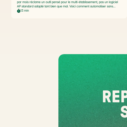
par mois réclame un outil pensé pour le multi-établissement, pas un logiciel
AP standard adapté tant bien que mal. Voici comment automatiser sans
casser la gouvernance locale, capturer le levier BFR et tenir l'échéance de
13 min
la facture électronique de septembre 2026.
REP