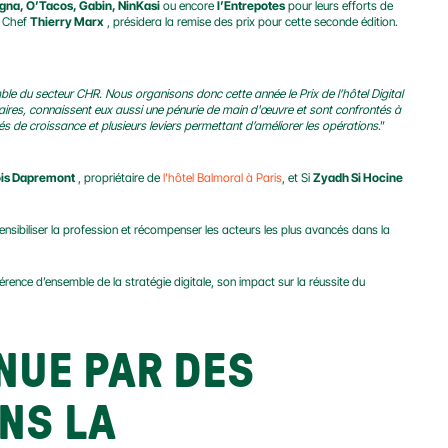
na, O’Tacos, Gabin, NinKasi
 ou encore 
l’Entrepotes
 pour leurs efforts de 
e Chef 
Thierry Marx
 , présidera la remise des prix pour cette seconde édition.
mble du secteur CHR. Nous organisons donc cette année le Prix de l’hôtel Digital 
aires, connaissent eux aussi une pénurie de main d'œuvre et sont confrontés à 
s de croissance et plusieurs leviers permettant d’améliorer les opérations
.” 
is Dapremont
 , propriétaire de 
l’hôtel Balmoral à Paris
, et Si 
Zyadh Si Hocine
sibiliser la profession et récompenser les acteurs les plus avancés dans la 
nce d’ensemble de la stratégie digitale, son impact sur la réussite du 
NUE PAR DES 
S LA 