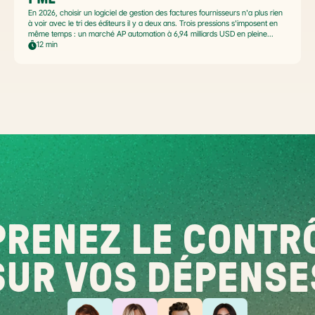
En 2026, choisir un logiciel de gestion des factures fournisseurs n'a plus rien
à voir avec le tri des éditeurs il y a deux ans. Trois pressions s'imposent en
même temps : un marché AP automation à 6,94 milliards USD en pleine
accélération, une réforme facture électronique 2026 qui impose le passage
12 min
par une Plateforme Agréée DGFiP au 1er septembre 2026, et un ROI
désormais quantifié (60 à 80 % de réduction du coût de traitement, selon
Forrester 2026). Ce comparatif passe en revue 8 outils pertinents pour les
PME françaises et le positionnement de Libeo dans ce paysage en
mouvement.
RENEZ LE CONTRÔ
SUR VOS DÉPENSE