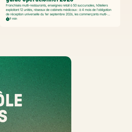
Franchisés multi-restaurants, enseignes retail à 50 succursales, hôteliers
exploitant 12 unités, réseaux de cabinets médicaux : à 4 mois de l'obligation
de réception universelle du 1er septembre 2026, les commerçants multi-
établissement ont un défi spécifique. Ce guide opérationnel répond aux
9 min
questions concrètes des dirigeants de réseaux : cadre légal SIREN/SIRET,
deux modèles d'organisation possibles, choix de la plateforme agréée et
workflow concret de bascule.
LE 
S