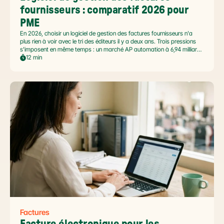
fournisseurs : comparatif 2026 pour 
PME
En 2026, choisir un logiciel de gestion des factures fournisseurs n'a
plus rien à voir avec le tri des éditeurs il y a deux ans. Trois pressions
s'imposent en même temps : un marché AP automation à 6,94 milliards
USD en pleine accélération, une réforme facture électronique 2026 qui
12 min
impose le passage par une Plateforme Agréée DGFiP au 1er septembre
2026, et un ROI désormais quantifié (60 à 80 % de réduction du coût
de traitement, selon Forrester 2026). Ce comparatif passe en revue 8
outils pertinents pour les PME françaises et le positionnement de Libeo
dans ce paysage en mouvement.
Factures