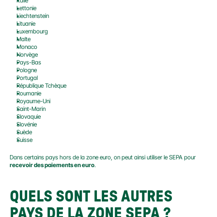
Italie
Lettonie
Liechtenstein
Lituanie
Luxembourg
Malte
Monaco
Norvège
Pays-Bas
Pologne
Portugal
République Tchèque
Roumanie
Royaume-Uni
Saint-Marin
Slovaquie
Slovénie
Suède
Suisse
Dans certains pays hors de la zone euro, on peut ainsi utiliser le SEPA pour 
recevoir des paiements en euro
.
QUELS SONT LES AUTRES 
PAYS DE LA ZONE SEPA ?