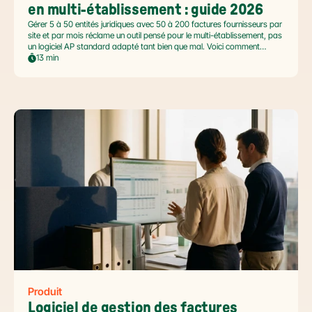
en multi-établissement : guide 2026
Gérer 5 à 50 entités juridiques avec 50 à 200 factures fournisseurs par
site et par mois réclame un outil pensé pour le multi-établissement, pas
un logiciel AP standard adapté tant bien que mal. Voici comment
automatiser sans casser la gouvernance locale, capturer le levier BFR
13 min
et tenir l'échéance de la facture électronique de septembre 2026.
Produit
Logiciel de gestion des factures 