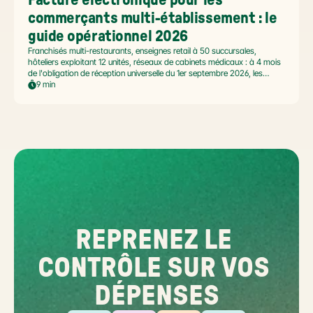
Facture électronique pour les 
commerçants multi-établissement : le 
guide opérationnel 2026
Franchisés multi-restaurants, enseignes retail à 50 succursales,
hôteliers exploitant 12 unités, réseaux de cabinets médicaux : à 4 mois
de l'obligation de réception universelle du 1er septembre 2026, les
commerçants multi-établissement ont un défi spécifique. Ce guide
9 min
opérationnel répond aux questions concrètes des dirigeants de
réseaux : cadre légal SIREN/SIRET, deux modèles d'organisation
possibles, choix de la plateforme agréée et workflow concret de
bascule.
REPRENEZ LE 
CONTRÔLE SUR VOS 
DÉPENSES