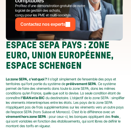
comptables
Profitez d’une démonstration gratuite de notre 
logiciel de gestion des achats,
conçu pour les PME et multi-sociétés.
Contactez nos experts
ESPACE SEPA PAYS : ZONE 
EURO, UNION EUROPÉENNE, 
ESPACE SCHENGEN
La zone SEPA, c’est quoi ?
 Il s’agit simplement de l’ensemble des pays et 
territoires qui font partie du système de 
prélèvement SEPA
. Ce système 
permet de faire des virements dans toute la zone SEPA, dans les mêmes 
conditions qu’en France, quelle que soit la devise. La seule condition étant de 
connaître 
l’IBAN et le BIC
 du destinataire. L’objectif de la zone SEPA : simplifier 
les virements interentreprises entre les états. Les pays de la zone SEPA 
n’appliquent pas de frais supplémentaires sur les virements vers un autre pays 
de l’espace SEPA (hors Suisse et Monaco). C’est là la différence avec un 
virement hors zone SEPA
 : pour ceux-ci, les banques appliquent des 
frais
 , 
qui sont variables en fonction des établissements, qui sont libres de définir le 
montant des tarifs en vigueur.