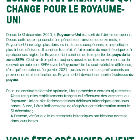
CHANGE POUR LE ROYAUME-
UNI
Depuis le 31 décembre 2020, le 
Royaume-Uni
 est sorti de l’Union européenne. 
Depuis cette date, qui conclut une période de transition de onze mois, le 
Royaume-Uni ne siège plus dans les institutions européennes et ne participe 
plus à leurs décisions. Il continue toutefois à faire partie du marché unique et à 
appliquer ses règles. Le Royaume-Uni continue de faire partie des 
pays de la 
zone SEPA
. C’est-à-dire qu’il est toujours possible de faire un virement ou de 
recevoir un paiement SEPA avec le Royaume-Uni. La seule véritable différence, 
c’est qu’à compter du 1er janvier 2021, tous les virements et prélèvements en 
provenance ou à destination du Royaume-Uni devront comporter 
l’adresse du 
payeur.
Pour une continuité d’activité optimale, il faut procéder à certains ajustements :
S’assurer que les établissements français qui effectuent des virements au 
Royaume-Uni ont bien l’adresse de leurs débiteurs britanniques dans leurs 
bases. Si non, il était indispensable de récupérer cette information avant le 
31 décembre ;
À l’inverse, vérifier que leurs créanciers britanniques ont bien leur adresse 
dans leurs bases.