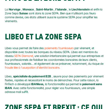
La 
Norvège
 , 
Monaco
 , 
Saint-Martin
 , 
l’Islande
 , le 
Liechtenstein
 et enfin la 
Zone Sepa 
Suisse
 sont dans la zone SEPA. Bien que n’utilisant pas l’euro 
comme devise, ces états utilisent aussi le système SEPA pour simplifier les 
virements.
LIBEO ET LA ZONE SEPA
Libeo vous permet de faire des 
paiements fournisseurs
 par virement, et 
disponible avec toutes les banques du réseau SEPA. Libeo est membre du 
réseau 
SEPA Diamond
, une solution interbancaire qui permet aux entreprises et 
aux professionnels de fiabiliser les coordonnées bancaires de leurs clients, 
fournisseurs, salariés… et également de se préserver, notamment, du risque de 
fraude liée à l’usurpation d’identité bancaire
.
Libeo, 
spécialiste du paiement B2B
 , œuvre pour des paiements par virement 
fluides, rapides et nécessitant le moins de démarches. Pour cette raison, la 
FinTech a développé 
IBANless,
 la fonctionnalité qui permet le 
paiement sans 
IBAN
. Avec cette fonctionnalité, pour régler vos fournisseurs, une simple 
adresse mail suffit.
ZONE SEPA ET BREXIT : CE QUI 