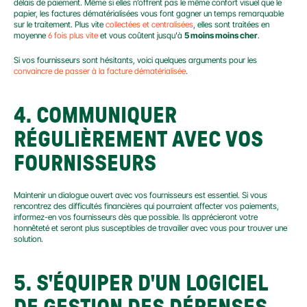
délais de paiement. Même si elles n’offrent pas le même confort visuel que le 
papier, les factures dématérialisées vous font gagner un temps remarquable 
sur le traitement. Plus vite 
collectées et centralisées
, elles sont traitées en 
moyenne 
6 fois plus vite
 et vous coûtent jusqu'à 
5 moins moins cher
.
Si vos fournisseurs sont hésitants, voici quelques arguments pour les 
convaincre de passer à la facture dématérialisée
.
4. COMMUNIQUER 
RÉGULIÈREMENT AVEC VOS 
FOURNISSEURS
Maintenir un dialogue ouvert avec vos fournisseurs est essentiel. Si vous 
rencontrez des difficultés financières qui pourraient affecter vos paiements, 
informez-en vos fournisseurs dès que possible. Ils apprécieront votre 
honnêteté et seront plus susceptibles de travailler avec vous pour trouver une 
solution.
5. S'ÉQUIPER D'UN LOGICIEL 