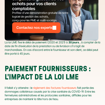
achats pour vos clients 
comptables
Profitez d’une démonstration gratuite de notre 
logiciel de gestion des achats,
conçu pour les PME et multi-sociétés.
Contactez nos experts
La loi LME fixe le délai de paiement (2020 et 2021) à 
30 jours
 , à compter de la 
date de fin d’exécution de la prestation ou de livraison s’il s’agit de 
marchandises. En cas d’accord entre le fournisseur et son client, ce délai peut 
être porté à 45 jours.
PAIEMENT FOURNISSEURS : 
L'IMPACT DE LA LOI LME
Il fallait s’y attendre : le 
règlement des factures fournisseurs
 fait partie des 
dommages collatéraux causés par la crise sanitaire du COVID-19. Entre les 
fermetures administratives et les protocoles sanitaires, difficiles pour les 
entreprises de maintenir la tête hors de l’eau.