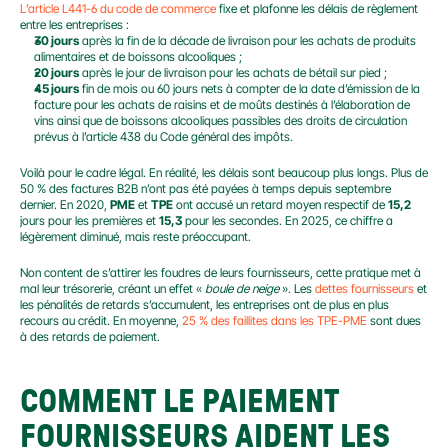
L’article L441-6 du code de commerce
 fixe et plafonne les délais de règlement 
entre les entreprises :
30 jours
 après la fin de la décade de livraison pour les achats de produits 
alimentaires et de boissons alcooliques ;
20 jours
 après le jour de livraison pour les achats de bétail sur pied ;
45 jours
 fin de mois ou 60 jours nets à compter de la date d’émission de la 
facture pour les achats de raisins et de moûts destinés à l’élaboration de 
vins ainsi que de boissons alcooliques passibles des droits de circulation 
prévus à l’article 438 du Code général des impôts.
Voilà pour le cadre légal. En réalité, les délais sont beaucoup plus longs. Plus de 
50 % des factures B2B n’ont pas été payées à temps depuis septembre 
dernier. En 2020, 
PME
 et 
TPE
 ont accusé un retard moyen respectif de 
15,2
jours pour les premières et 
15,3
 pour les secondes. En 2025, ce chiffre a 
légèrement diminué, mais reste préoccupant.
Non content de s’attirer les foudres de leurs fournisseurs, cette pratique met à 
mal leur trésorerie, créant un effet « 
boule de neige
 ». Les 
dettes fournisseurs
 et 
les pénalités de retards s’accumulent, les entreprises ont de plus en plus 
recours au crédit. En moyenne, 
25 % des faillites dans les TPE-PME
 sont dues 
à des retards de paiement.
COMMENT LE PAIEMENT 
FOURNISSEURS AIDENT LES 