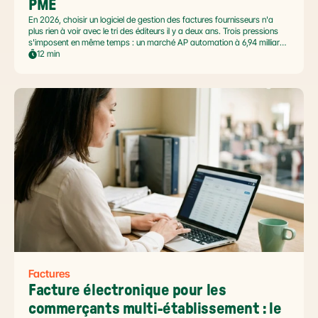
PME
En 2026, choisir un logiciel de gestion des factures fournisseurs n'a
plus rien à voir avec le tri des éditeurs il y a deux ans. Trois pressions
s'imposent en même temps : un marché AP automation à 6,94 milliards
USD en pleine accélération, une réforme facture électronique 2026 qui
12 min
impose le passage par une Plateforme Agréée DGFiP au 1er septembre
2026, et un ROI désormais quantifié (60 à 80 % de réduction du coût
de traitement, selon Forrester 2026). Ce comparatif passe en revue 8
outils pertinents pour les PME françaises et le positionnement de Libeo
dans ce paysage en mouvement.
Factures
Facture électronique pour les 
commerçants multi-établissement : le 