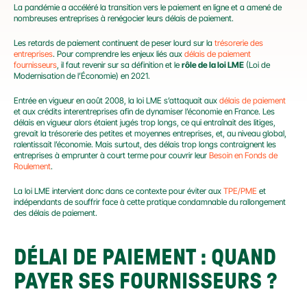
La pandémie a accéléré la transition vers le paiement en ligne et a amené de 
nombreuses entreprises à renégocier leurs délais de paiement.
Les retards de paiement continuent de peser lourd sur la 
trésorerie des 
entreprises
. Pour comprendre les enjeux liés aux 
délais de paiement 
fournisseurs
, il faut revenir sur sa définition et le 
rôle de la loi LME
 (Loi de 
Modernisation de l’Économie) en 2021.
Entrée en vigueur en août 2008, la loi LME s’attaquait aux 
délais de paiement
et aux crédits interentreprises afin de dynamiser l’économie en France. Les 
délais en vigueur alors étaient jugés trop longs, ce qui entraînait des litiges, 
grevait la trésorerie des petites et moyennes entreprises, et, au niveau global, 
ralentissait l’économie. Mais surtout, des délais trop longs contraignent les 
entreprises à emprunter à court terme pour couvrir leur 
Besoin en Fonds de 
Roulement
.
La loi LME intervient donc dans ce contexte pour éviter aux 
TPE/PME
 et 
indépendants de souffrir face à cette pratique condamnable du rallongement 
des délais de paiement.
DÉLAI DE PAIEMENT :
 QUAND 
PAYER SES FOURNISSEURS ?