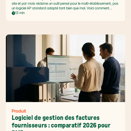
site et par mois réclame un outil pensé pour le multi-établissement, pas
un logiciel AP standard adapté tant bien que mal. Voici comment
automatiser sans casser la gouvernance locale, capturer le levier BFR
13 min
et tenir l'échéance de la facture électronique de septembre 2026.
Produit
Logiciel de gestion des factures 
fournisseurs : comparatif 2026 pour 