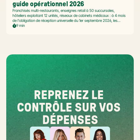
guide opérationnel 2026
Franchisés multi-restaurants, enseignes retail à 50 succursales,
hôteliers exploitant 12 unités, réseaux de cabinets médicaux : à 4 mois
de l'obligation de réception universelle du 1er septembre 2026, les
commerçants multi-établissement ont un défi spécifique. Ce guide
9 min
opérationnel répond aux questions concrètes des dirigeants de
réseaux : cadre légal SIREN/SIRET, deux modèles d'organisation
possibles, choix de la plateforme agréée et workflow concret de
bascule.
REPRENEZ LE 
CONTRÔLE SUR VOS 
DÉPENSES