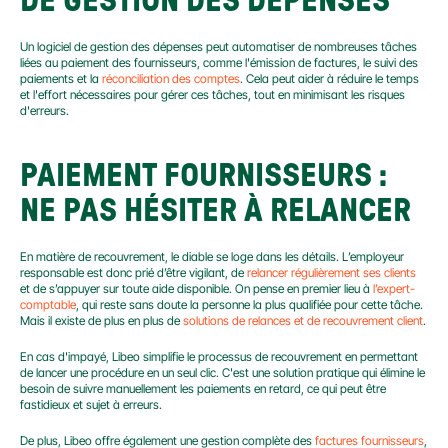
DE GESTION DES DÉPENSES
Un logiciel de gestion des dépenses peut automatiser de nombreuses tâches 
liées au paiement des fournisseurs, comme l'émission de factures, le suivi des 
paiements et la 
réconciliation des comptes
. Cela peut aider à réduire le temps 
et l'effort nécessaires pour gérer ces tâches, tout en minimisant les risques 
d'erreurs.
PAIEMENT FOURNISSEURS : 
NE PAS HÉSITER À RELANCER
En matière de recouvrement, le diable se loge dans les détails. L’employeur 
responsable est donc prié d’être vigilant, de 
relancer régulièrement ses clients
et de s’appuyer sur toute aide disponible. On pense en premier lieu à 
l’expert-
comptable
, qui reste sans doute la personne la plus qualifiée pour cette tâche. 
Mais il existe de plus en plus de 
solutions de relances et de recouvrement client
.
En cas d'impayé, Libeo simplifie le processus de recouvrement en permettant 
de lancer une procédure en un seul clic. C'est une solution pratique qui élimine le 
besoin de suivre manuellement les paiements en retard, ce qui peut être 
fastidieux et sujet à erreurs.
De plus, Libeo offre également une gestion complète des 
factures fournisseurs
, 