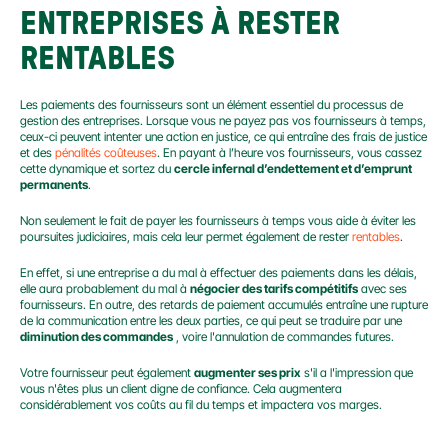
ENTREPRISES À RESTER 
RENTABLES
Les paiements des fournisseurs sont un élément essentiel du processus de 
gestion des entreprises. Lorsque vous ne payez pas vos fournisseurs à temps, 
ceux-ci peuvent intenter une action en justice, ce qui entraîne des frais de justice 
et des 
pénalités coûteuses
. En payant à l’heure vos fournisseurs, vous cassez 
cette dynamique et sortez du 
cercle infernal d’endettement et d’emprunt 
permanents
.
Non seulement le fait de payer les fournisseurs à temps vous aide à éviter les 
poursuites judiciaires, mais cela leur permet également de rester 
rentables
.
En effet, si une entreprise a du mal à effectuer des paiements dans les délais, 
elle aura probablement du mal à 
négocier des tarifs compétitifs
 avec ses 
fournisseurs. En outre, des retards de paiement accumulés entraîne une rupture 
de la communication entre les deux parties, ce qui peut se traduire par une 
diminution des commandes
 , voire l'annulation de commandes futures.
Votre fournisseur peut également 
augmenter ses prix
 s'il a l'impression que 
vous n'êtes plus un client digne de confiance. Cela augmentera 
considérablement vos coûts au fil du temps et impactera vos marges.