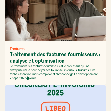
Factures
Traitement des factures fournisseurs : 
analyse et optimisation
Le traitement des factures fournisseur est le processus qu'une
entreprise utilise pour payer ses fournisseurs ousous-traitants. Une
tâche essentielle, mais complexe et chronophage.Le développement
des Solutions SaaS de gestion des factures fournisseurs offre de
7 sept. 2023
6 min
véritables opportunités de performance aux entreprises.