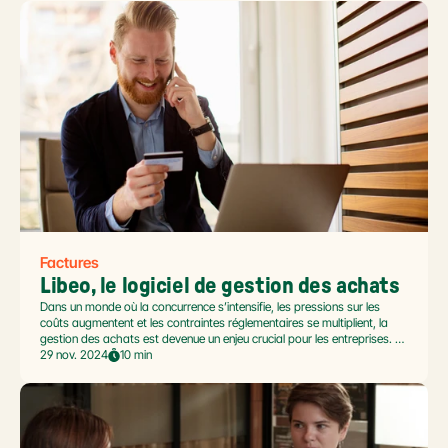
confusion. Ce guide pillar fait le point pour les PME et les réseaux multi-
établissement.
Factures
Libeo, le logiciel de gestion des achats
Dans un monde où la concurrence s’intensifie, les pressions sur les
coûts augmentent et les contraintes réglementaires se multiplient, la
gestion des achats est devenue un enjeu crucial pour les entreprises. Et
ce quelle que soit leur taille ou leur secteur d’activité. Cette situation
29 nov. 2024
10 min
souligne donc l'importance de s'outiller. Découvrez comment Libeo peut
faire de votre cycle d'achat un atout stratégique pour votre entreprise.