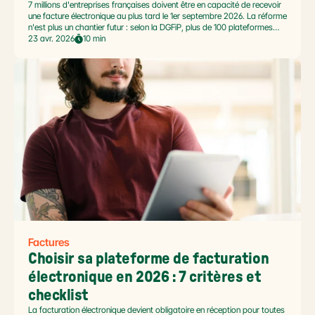
7 millions d'entreprises françaises doivent être en capacité de recevoir
une facture électronique au plus tard le 1er septembre 2026. La réforme
n'est plus un chantier futur : selon la DGFiP, plus de 100 plateformes
agréées sont déjà immatriculées et 500 000 entreprises ont activé leur
23 avr. 2026
10 min
adresse de réception au 16 janvier 2026. Si vous cherchez le calendrier
officiel de la facture électronique, vous êtes au bon endroit.
Factures
Choisir sa plateforme de facturation 
électronique en 2026 : 7 critères et 
checklist
La facturation électronique devient obligatoire en réception pour toutes