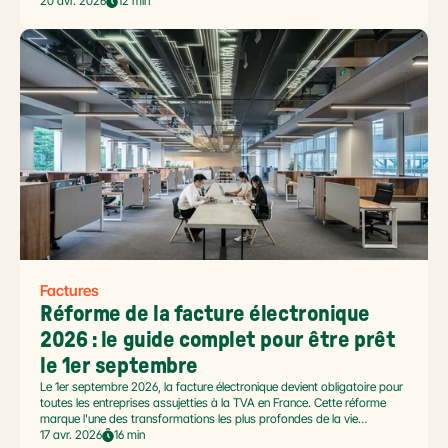
validée par un statut transmis à votre Plateforme Agréée (PA). C'est
20 avr. 2026
12 min
tout le cœur du pilotage opérationnel dans le cadre de la réforme
facture électronique 2026 : les statuts du cycle de vie ne sont pas
qu'une nomenclature administrative, ils pilotent votre trésorerie, vos
relances fournisseurs et le pré-remplissage de votre TVA.
Factures
Réforme de la facture électronique 
2026 : le guide complet pour être prêt 
le 1er septembre
Le 1er septembre 2026, la facture électronique devient obligatoire pour
toutes les entreprises assujetties à la TVA en France. Cette réforme
marque l'une des transformations les plus profondes de la vie
administrative des PME. En pratique, il ne s'agit plus d'envoyer un PDF
17 avr. 2026
16 min