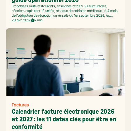
guide opérationnel 2026
Franchisés multi-restaurants, enseignes retail à 50 succursales,
hôteliers exploitant 12 unités, réseaux de cabinets médicaux : à 4 mois
de l'obligation de réception universelle du 1er septembre 2026, les
commerçants multi-établissement ont un défi spécifique. Ce guide
28 avr. 2026
9 min
opérationnel répond aux questions concrètes des dirigeants de
réseaux : cadre légal SIREN/SIRET, deux modèles d'organisation
possibles, choix de la plateforme agréée et workflow concret de
bascule.
Factures
Calendrier facture électronique 2026 
et 2027 : les 11 dates clés pour être en 
conformité