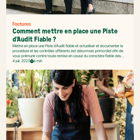
Factures
Comment mettre en place une Piste 
d'Audit Fiable ?
Mettre en place une Piste d’Audit fiable et actualiser et documenter la
procédure et les contrôles afférents est désormais primordial afin de
vous prémunir contre toute remise en cause du caractère fiable des
déclarations fiscales et de la comptabilité de son entreprise. Voici
4 juil. 2023
6 min
comment mettre en place une Piste d'Audit Fiable, étape par étape.