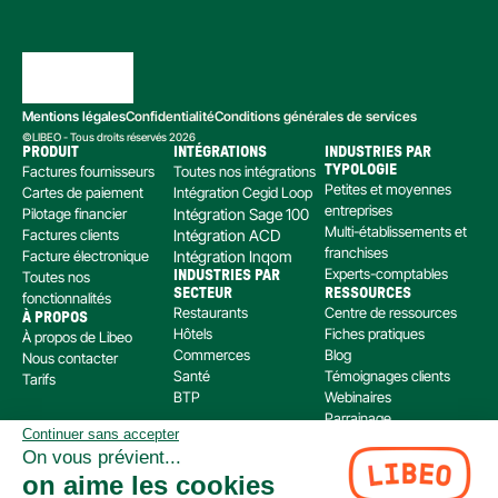
Mentions légales
Confidentialité
Conditions générales de services
©LIBEO - Tous droits réservés 2026
PRODUIT
INTÉGRATIONS
INDUSTRIES PAR 
Factures fournisseurs
Toutes nos intégrations
TYPOLOGIE
Petites et moyennes 
Cartes de paiement
Intégration Cegid Loop
entreprises
Pilotage financier
Intégration Sage 100
Multi-établissements et 
Factures clients
Intégration ACD
franchises
Facture électronique
Intégration Inqom
Experts-comptables
Toutes nos 
INDUSTRIES PAR 
SECTEUR
RESSOURCES
fonctionnalités
Restaurants
Centre de ressources
À PROPOS
Hôtels
Fiches pratiques
À propos de Libeo
Commerces
Blog
Nous contacter
Santé
Témoignages clients
Tarifs
BTP
Webinaires
Parrainage
Continuer sans accepter
Centre d’aide
On vous prévient...
Libeo, société par actions simplifiée immatriculée au RCS de Créteil, dont le siège social 
on aime les cookies
est situé au 112 Avenue de Paris, 94300 Vincennes, est enregistré auprès de l’Organisme 
pour le Registre Unique des Intermédiaires en assurance, banque et finance (ORIAS) sous 