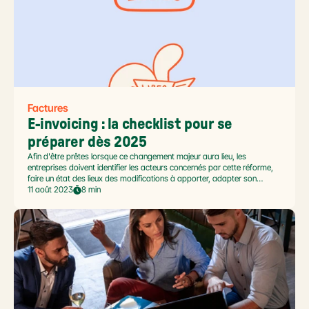
Factures
E-invoicing : la checklist pour se 
préparer dès 2025
Afin d'être prêtes lorsque ce changement majeur aura lieu, les
entreprises doivent identifier les acteurs concernés par cette réforme,
faire un état des lieux des modifications à apporter, adapter son
processus de traitement des factures et donc choisir une plateforme
11 août 2023
8 min
de réception des factures électroniques. Pour simplifier, voici la
checklist conçue par Libeo.