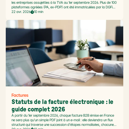
les entreprises assujetties à la TVA au 1er septembre 2026. Plus de 100
plateformes agréées (PA, ex-PDP) ont été immatriculées par la DGFiP,
avec des offres de 0 à 99 euros par mois. Comment choisir sans se
22 avr. 2026
10 min
tromper ? Voici les 7 critères concrets, les pièges à éviter et la checklist
de décision utilisée par les DAF de nos clients.
Factures
Statuts de la facture électronique : le 
guide complet 2026
À partir du 1er septembre 2026, chaque facture B2B émise en France
ne sera plus qu'un simple PDF joint à un e-mail : elle deviendra un flux
structuré qui traverse une succession d'étapes normalisées, chacune