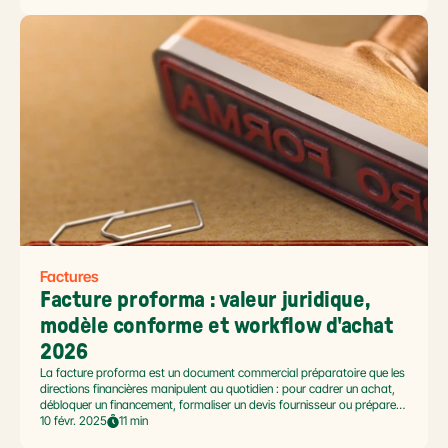
par email mais d'échanger des factures structurées via une plateforme
agréée, en communiquant en parallèle certaines données à
l'administration fiscale.
Factures
Facture proforma : valeur juridique, 
modèle conforme et workflow d'achat 
2026
La facture proforma est un document commercial préparatoire que les
directions financières manipulent au quotidien : pour cadrer un achat,
débloquer un financement, formaliser un devis fournisseur ou préparer
un dédouanement export. Sa valeur juridique reste pourtant mal
10 févr. 2025
11 min
comprise, et la réforme de la facture électronique 2026 a relancé la