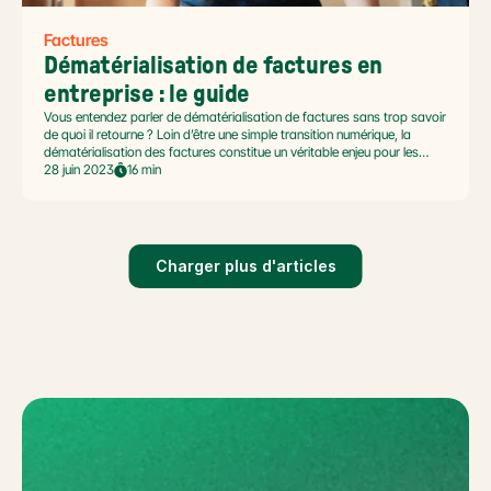
Factures
Dématérialisation de factures en 
entreprise : le guide
Vous entendez parler de dématérialisation de factures sans trop savoir
de quoi il retourne ? Loin d’être une simple transition numérique, la
dématérialisation des factures constitue un véritable enjeu pour les
entreprises : refonte des process, nouvelle organisation, mise en place
28 juin 2023
16 min
du workflow de validation, nouveaux paramétrages de contrôle, de
sécurité.
Charger plus d'articles