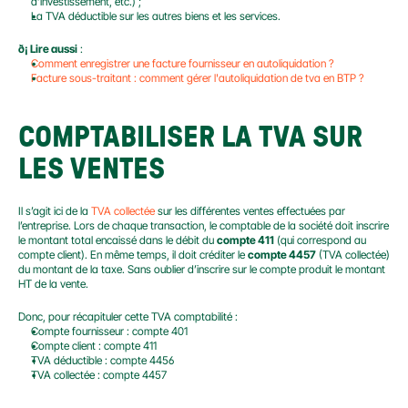
d’investissement, etc.) ;
La TVA déductible sur les autres biens et les services.
ð¡ Lire aussi
 :
Comment enregistrer une facture fournisseur en autoliquidation ?
Facture sous-traitant : comment gérer l'autoliquidation de tva en BTP ?
COMPTABILISER LA TVA SUR 
LES VENTES
Il s’agit ici de la 
TVA collectée
 sur les différentes ventes effectuées par 
l’entreprise. Lors de chaque transaction, le comptable de la société doit inscrire 
le montant total encaissé dans le débit du 
compte 411
 (qui correspond au 
compte client). En même temps, il doit créditer le 
compte 4457
 (TVA collectée) 
du montant de la taxe. Sans oublier d’inscrire sur le compte produit le montant 
HT de la vente.
Donc, pour récapituler cette TVA comptabilité :
Compte fournisseur : compte 401
Compte client : compte 411
TVA déductible : compte 4456
TVA collectée : compte 4457