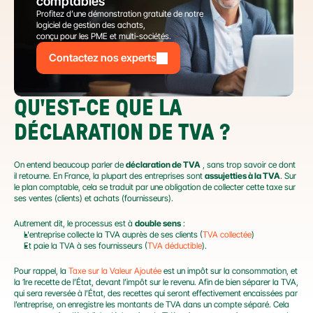
comptables
Profitez d’une démonstration gratuite de notre 
logiciel de gestion des achats,
conçu pour les PME et multi-sociétés.
Contactez nos experts
QU'EST-CE QUE LA 
DÉCLARATION DE TVA ?
On entend beaucoup parler de 
déclaration de TVA
 , sans trop savoir ce dont 
il retourne. En France, la plupart des entreprises sont 
assujetties à la TVA
. Sur 
le plan comptable, cela se traduit par une obligation de collecter cette taxe sur 
ses ventes (clients) et achats (fournisseurs).
Autrement dit, le processus est à 
double sens
 :
L'entreprise collecte la TVA auprès de ses clients (
TVA collectée
)
Et paie la TVA à ses fournisseurs (
TVA déductible
).
Pour rappel, la
 Taxe sur la Valeur Ajoutée
 est un impôt sur la consommation, et 
la 1re recette de l’État, devant l’impôt sur le revenu. Afin de bien séparer la TVA, 
qui sera reversée à l’État, des recettes qui seront effectivement encaissées par 
l’entreprise, on enregistre les montants de TVA dans un compte séparé. Cela 