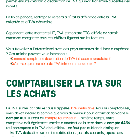
permet ensuite d’établir la déclaration de TVA qui sera transmise au centre des 
impôts.
En fin de période, l’entreprise versera à l’État la différence entre la TVA 
collectée et la TVA déductible.
Cependant, entre montants HT, TVA et montant TTC, difficile de savoir 
comment enregistrer tous ces chiffres figurant sur les factures.
Vous travaillez à l’international avec des pays membres de l’Union européenne 
? Ces articles peuvent vous intéresser :
Comment remplir une déclaration de TVA intracommunautaire ?
Qu’est-ce qu’un numéro de TVA intracommunautaire ?
COMPTABILISER LA TVA SUR 
LES ACHATS
La TVA sur les achats est aussi appelée 
TVA déductible
. Pour la comptabiliser, 
vous devez inscrire la somme que vous déboursez pour la transaction dans le 
compte 401
 (il s’agit du 
compte fournisseur
). En même temps, votre 
comptable doit également inscrire le montant de la taxe dans le 
compte 4456
(qui correspond à la TVA déductible). Il ne faut pas oublier de distinguer :
La TVA déductible sur les immobilisations (achats courants, opérations 