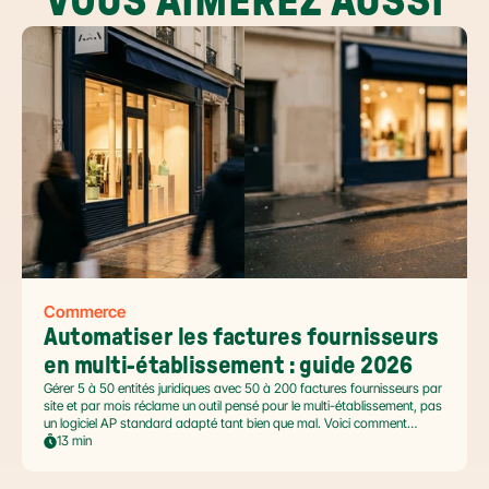
VOUS AIMEREZ AUSSI
Commerce
Automatiser les factures fournisseurs 
en multi-établissement : guide 2026
Gérer 5 à 50 entités juridiques avec 50 à 200 factures fournisseurs par
site et par mois réclame un outil pensé pour le multi-établissement, pas
un logiciel AP standard adapté tant bien que mal. Voici comment
automatiser sans casser la gouvernance locale, capturer le levier BFR
13 min
et tenir l'échéance de la facture électronique de septembre 2026.