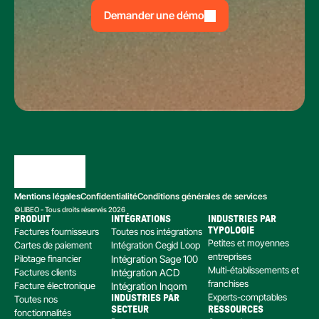
Demander une démo
Mentions légales
Confidentialité
Conditions générales de services
©LIBEO - Tous droits réservés 2026
PRODUIT
INTÉGRATIONS
INDUSTRIES PAR 
Factures fournisseurs
Toutes nos intégrations
TYPOLOGIE
Petites et moyennes 
Cartes de paiement
Intégration Cegid Loop
entreprises
Pilotage financier
Intégration Sage 100
Multi-établissements et 
Factures clients
Intégration ACD
franchises
Facture électronique
Intégration Inqom
Experts-comptables
Toutes nos 
INDUSTRIES PAR 
SECTEUR
RESSOURCES
fonctionnalités