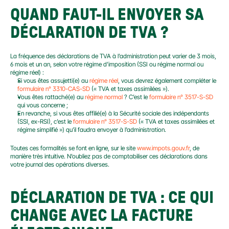
QUAND FAUT-IL ENVOYER SA 
DÉCLARATION DE TVA ?
La fréquence des déclarations de TVA à l’administration peut varier de 3 mois, 
6 mois et un an, selon votre régime d’imposition (SSI ou régime normal ou 
régime réel) :
Si vous êtes assujetti(e) au 
régime réel
, vous devrez également compléter le 
formulaire n° 3310-CAS-SD
 (« TVA et taxes assimilées »).
Vous êtes rattaché(e) au 
régime normal
 ? C’est le 
formulaire n° 3517-S-SD
qui vous concerne ;
En revanche, si vous êtes affilié(e) à la Sécurité sociale des indépendants 
(SSI, ex-RSI), c’est le 
formulaire n° 3517-S-SD
 (« TVA et taxes assimilées et 
régime simplifié ») qu’il faudra envoyer à l’administration.
Toutes ces formalités se font en ligne, sur le site 
www.impots.gouv.fr
, de 
manière très intuitive. N’oubliez pas de comptabiliser ces déclarations dans 
votre journal des opérations diverses.
DÉCLARATION DE TVA : CE QUI 
CHANGE AVEC LA FACTURE 