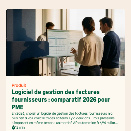
Produit
Logiciel de gestion des factures 
fournisseurs : comparatif 2026 pour 
PME
En 2026, choisir un logiciel de gestion des factures fournisseurs n'a
plus rien à voir avec le tri des éditeurs il y a deux ans. Trois pressions
s'imposent en même temps : un marché AP automation à 6,94 milliards
USD en pleine accélération, une réforme facture électronique 2026 qui
12 min