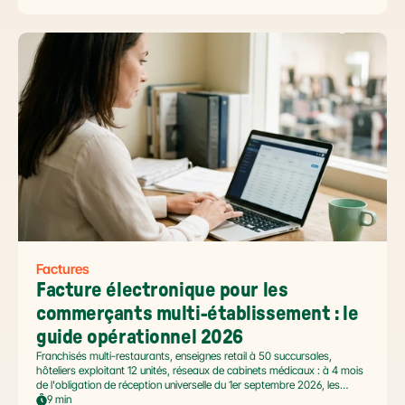
impose le passage par une Plateforme Agréée DGFiP au 1er septembre
2026, et un ROI désormais quantifié (60 à 80 % de réduction du coût
de traitement, selon Forrester 2026). Ce comparatif passe en revue 8
outils pertinents pour les PME françaises et le positionnement de Libeo
dans ce paysage en mouvement.
Factures
Facture électronique pour les 
commerçants multi-établissement : le 
guide opérationnel 2026
Franchisés multi-restaurants, enseignes retail à 50 succursales,
hôteliers exploitant 12 unités, réseaux de cabinets médicaux : à 4 mois
de l'obligation de réception universelle du 1er septembre 2026, les
commerçants multi-établissement ont un défi spécifique. Ce guide
9 min