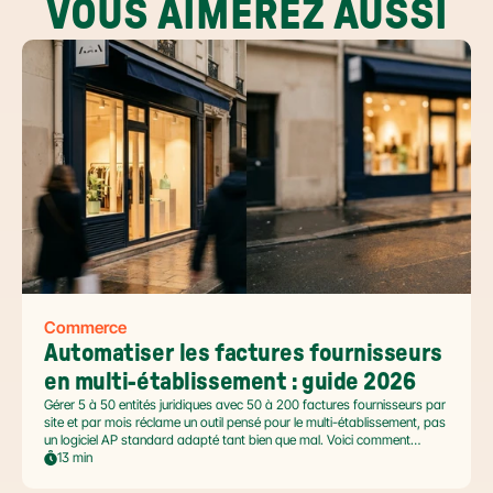
VOUS AIMEREZ AUSSI
Commerce
Automatiser les factures fournisseurs 
en multi-établissement : guide 2026
Gérer 5 à 50 entités juridiques avec 50 à 200 factures fournisseurs par
site et par mois réclame un outil pensé pour le multi-établissement, pas
un logiciel AP standard adapté tant bien que mal. Voici comment
automatiser sans casser la gouvernance locale, capturer le levier BFR
13 min
et tenir l'échéance de la facture électronique de septembre 2026.