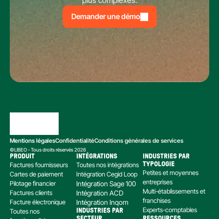
plus complexes.
Demander une démo
Mentions légales
Confidentialité
Conditions générales de services
©LIBEO - Tous droits réservés 2026
PRODUIT
INTÉGRATIONS
INDUSTRIES PAR 
Factures fournisseurs
Toutes nos intégrations
TYPOLOGIE
Petites et moyennes 
Cartes de paiement
Intégration Cegid Loop
entreprises
Pilotage financier
Intégration Sage 100
Multi-établissements et 
Factures clients
Intégration ACD
franchises
Facture électronique
Intégration Inqom
Experts-comptables
Toutes nos 
INDUSTRIES PAR 
SECTEUR
RESSOURCES