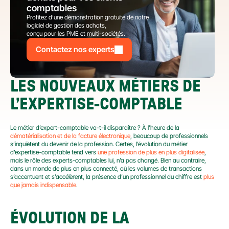
comptables
Profitez d’une démonstration gratuite de notre 
logiciel de gestion des achats,
conçu pour les PME et multi-sociétés.
Contactez nos experts
LES NOUVEAUX MÉTIERS DE 
L’EXPERTISE-COMPTABLE
Le métier d’expert-comptable va-t-il disparaître ? À l’heure de la 
dématérialisation et de la facture électronique
, beaucoup de professionnels 
s’inquiètent du devenir de la profession. Certes, l’évolution du métier 
d’expertise-comptable tend vers 
une profession de plus en plus digitalisée
, 
mais le rôle des experts-comptables lui, n’a pas changé. Bien au contraire, 
dans un monde de plus en plus connecté, où les volumes de transactions 
s’accentuent et s’accélèrent, la présence d’un professionnel du chiffre est 
plus 
que jamais indispensable
.
ÉVOLUTION DE LA 