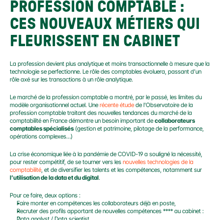
PROFESSION COMPTABLE : 
CES NOUVEAUX MÉTIERS QUI 
FLEURISSENT EN CABINET
La profession devient plus analytique et moins transactionnelle à mesure que la 
technologie se perfectionne. Le rôle des comptables évoluera, passant d’un 
rôle axé sur les transactions à un rôle analytique.
Le marché de la profession comptable a montré, par le passé, les limites du 
modèle organisationnel actuel. Une 
récente étude
 de l'Observatoire de la 
profession comptable traitant des nouvelles tendances du marché de la 
comptabilité en France démontre un besoin important de 
collaborateurs 
comptables spécialisés
 (gestion et patrimoine, pilotage de la performance, 
opérations complexes…)
La crise économique liée à la pandémie de COVID-19 a souligné la nécessité, 
pour rester compétitif, de se tourner vers les 
nouvelles technologies de la 
comptabilité
, et de diversifier les talents et les compétences, notamment sur 
l’utilisation de la data et du digital
.
Pour ce faire, deux options :
Faire monter en compétences les collaborateurs déjà en poste,
Recruter des profils apportant de nouvelles compétences **** au cabinet :
Data analyst / Data scientist,