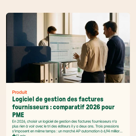
Produit
Logiciel de gestion des factures 
fournisseurs : comparatif 2026 pour 
PME
En 2026, choisir un logiciel de gestion des factures fournisseurs n'a
plus rien à voir avec le tri des éditeurs il y a deux ans. Trois pressions
s'imposent en même temps : un marché AP automation à 6,94 milliards
USD en pleine accélération, une réforme facture électronique 2026 qui
12 min