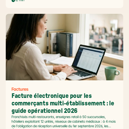
impose le passage par une Plateforme Agréée DGFiP au 1er septembre
2026, et un ROI désormais quantifié (60 à 80 % de réduction du coût
de traitement, selon Forrester 2026). Ce comparatif passe en revue 8
outils pertinents pour les PME françaises et le positionnement de Libeo
dans ce paysage en mouvement.
Factures
Facture électronique pour les 
commerçants multi-établissement : le 
guide opérationnel 2026
Franchisés multi-restaurants, enseignes retail à 50 succursales,
hôteliers exploitant 12 unités, réseaux de cabinets médicaux : à 4 mois
de l'obligation de réception universelle du 1er septembre 2026, les