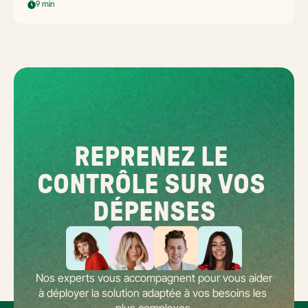
commerçants multi-établissement ont un défi spécifique. Ce guide
9 min
opérationnel répond aux questions concrètes des dirigeants de
réseaux : cadre légal SIREN/SIRET, deux modèles d'organisation
possibles, choix de la plateforme agréée et workflow concret de
bascule.
REPRENEZ LE 
CONTRÔLE SUR VOS 
DÉPENSES
Nos experts vous accompagnent pour vous aider 
à déployer la solution adaptée à vos besoins les 