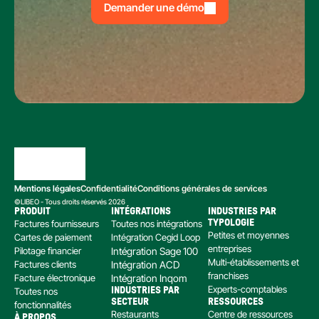
Demander une démo
Mentions légales
Confidentialité
Conditions générales de services
©LIBEO - Tous droits réservés 2026
PRODUIT
INTÉGRATIONS
INDUSTRIES PAR 
Factures fournisseurs
Toutes nos intégrations
TYPOLOGIE
Petites et moyennes 
Cartes de paiement
Intégration Cegid Loop
entreprises
Pilotage financier
Intégration Sage 100
Multi-établissements et 
Factures clients
Intégration ACD
franchises
Facture électronique
Intégration Inqom
Experts-comptables
Toutes nos 
INDUSTRIES PAR 
SECTEUR
RESSOURCES
fonctionnalités
Restaurants
Centre de ressources
À PROPOS