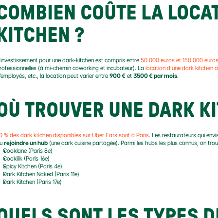
COMBIEN COÛTE LA LOCAT
KITCHEN ?
’investissement pour une dark-kitchen est compris entre 
50 000 euros et 150 000 euro
rofessionnelles (à mi-chemin coworking et incubateur). La 
location d’une dark kitchen a
’employés, etc., la location peut varier entre 
900 €
 et 
3500 € par mois
.
OÙ TROUVER UNE DARK KI
0 % des dark kitchen disponibles sur Uber Eats sont à Paris
. Les restaurateurs qui envi
u 
rejoindre un hub
 (une dark cuisine partagée). Parmi les hubs les plus connus, on trou
Cooklane (Paris 8e)
Cookilik (Paris 16e)
Spicy Kitchen (Paris 4e)
Dark Kitchen Naked (Paris 11e)
Dark Kitchen (Paris 17e)
QUELS SONT LES TYPES D