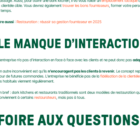
assage. Aussi, pour ouvrir une dark kitchen, il va vous falloir un 
emplacement tactique
 
a clientèle cible. Vous devrez également 
trouver les bons fournisseurs
, former votre pers
 temps.
ire aussi
 : 
Restauration : réussir sa gestion fournisseur en 2025
LE MANQUE D’INTERACTIO
’entreprise n’a pas d’interaction en face à face avec les clients et ne peut donc pas 
ada
n autre inconvénient est qu’ils 
n’encouragent pas les clients à revenir.
 Le concept rep
our de futures commandes. L’entreprise ne bénéficie pas de la 
fidélisation de la clientèle
es habitués viennent régulièrement.
n bref : dark kitchens et restaurants traditionnels sont deux modèles de restauration q
onviennent à certains 
restaurateurs
, mais pas à tous.
FOIRE AUX QUESTIONS