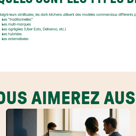
algré leurs similitudes, les dark kitchens utilisent des modèles commerciaux différents pou
Les "traditionnelles"
Les multi-marques
Les agrégées (Uber Eats, Deliveroo, etc.)
Les hybrides
Les externalisées
OUS AIMEREZ AUS