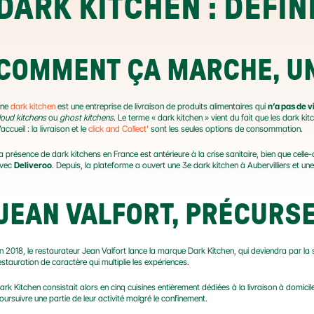
DARK KITCHEN : DÉFIN
COMMENT ÇA MARCHE, UN
ne 
dark kitchen
 est une entreprise de livraison de produits alimentaires qui 
n’a pas de v
loud kitchens
 ou 
ghost kitchens
. Le terme « dark kitchen » vient du fait que les dark kit
’accueil : la livraison et le 
click and Collect'
 sont les seules options de consommation.
a présence de dark kitchens en France est antérieure à la crise sanitaire, bien que celle-c
vec 
Deliveroo
. Depuis, la plateforme a ouvert une 3e dark kitchen à Aubervilliers et u
JEAN VALFORT, PRÉCURS
n 2018, le restaurateur Jean Valfort lance la marque Dark Kitchen, qui deviendra par la s
estauration de caractère qui multiplie les expériences.
ark Kitchen consistait alors en cinq cuisines entièrement dédiées à la livraison à domici
oursuivre une partie de leur activité malgré le confinement.