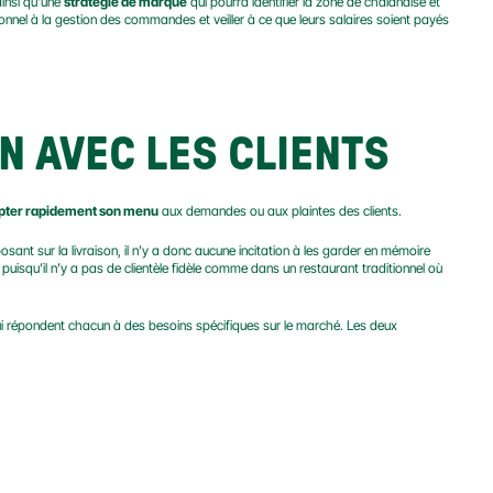
ainsi qu’une 
stratégie de marque
 qui pourra identifier la zone de chalandise et 
onnel à la gestion des commandes et veiller à ce que leurs salaires soient payés 
N AVEC LES CLIENTS
pter rapidement son menu
 aux demandes ou aux plaintes des clients.
osant sur la livraison, il n’y a donc aucune incitation à les garder en mémoire 
 
puisqu’il n’y a pas de clientèle fidèle comme dans un restaurant traditionnel où 
ui répondent chacun à des besoins spécifiques sur le marché. Les deux 