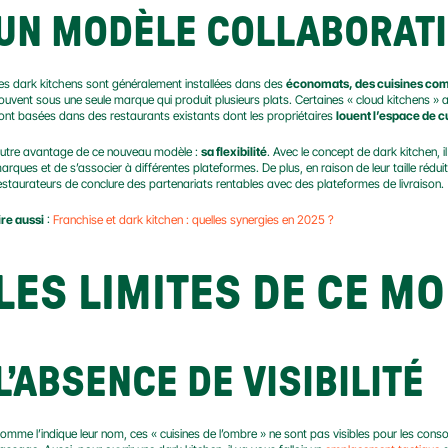
UN MODÈLE COLLABORATI
es dark kitchens sont généralement installées dans des 
économats, des cuisines com
ouvent sous une seule marque qui produit plusieurs plats. Certaines « cloud kitchens » a
ont basées dans des restaurants existants dont les propriétaires 
louent l’espace de c
utre avantage de ce nouveau modèle : 
sa flexibilité
. Avec le concept de dark kitchen, il
arques et de s’associer à différentes plateformes. De plus, en raison de leur taille réduit
estaurateurs de conclure des partenariats rentables avec des plateformes de livraison.
ire aussi
 : 
Franchise et dark kitchen : quelles synergies en 2025 ?
LES LIMITES DE CE 
L’ABSENCE DE VISIBILITÉ
omme l’indique leur nom, ces « cuisines de l’ombre » ne sont pas visibles pour les consom