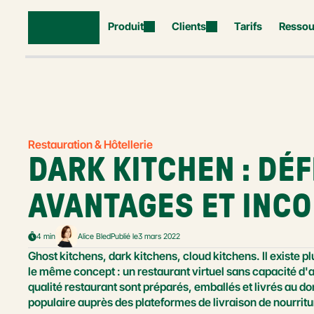
Produit
Clients
Tarifs
Ressou
Restauration & Hôtellerie
DARK KITCHEN : DÉFI
AVANTAGES ET INC
4 min
Alice Bled
Publié le
3 mars 2022
Ghost kitchens, dark kitchens, cloud kitchens. Il existe pl
le même concept : un restaurant virtuel sans capacité d'ac
qualité restaurant sont préparés, emballés et livrés au dom
populaire auprès des plateformes de livraison de nourritu