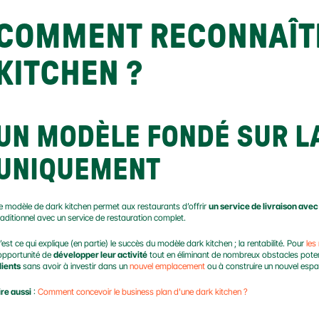
COMMENT RECONNAÎTR
KITCHEN ?
UN MODÈLE FONDÉ SUR LA
UNIQUEMENT
e modèle de dark kitchen permet aux restaurants d’offrir 
un service de livraison ave
raditionnel avec un service de restauration complet.
’est ce qui explique (en partie) le succès du modèle dark kitchen ; la rentabilité. Pour 
les
’opportunité de 
développer leur activité
 tout en éliminant de nombreux obstacles poten
lients
 sans avoir à investir dans un 
nouvel emplacement
 ou à construire un nouvel espa
ire aussi
 : 
Comment concevoir le business plan d'une dark kitchen ?