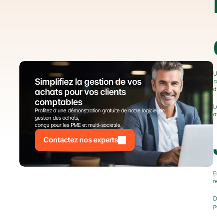
U
Simplifiez la gestion de vos 
c
d
achats pour vos clients 
comptables
L
Profitez d’une démonstration gratuite de notre logiciel de 
a
gestion des achats,
conçu pour les PME et multi-sociétés.
Contactez nos experts
E
r
D
p