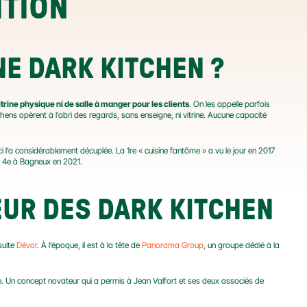
ITION
E DARK KITCHEN ?
itrine physique ni de salle à manger pour les clients
. On les appelle parfois 
chens opèrent à l’abri des regards, sans enseigne, ni vitrine. Aucune capacité 
i l’a considérablement décuplée. La 1re « cuisine fantôme » a vu le jour en 2017 
ne 4e à Bagneux en 2021.
EUR DES DARK KITCHEN
uite 
Dévor
. À l’époque, il est à la tête de 
Panorama Group
, un groupe dédié à la 
le. Un concept novateur qui a permis à Jean Valfort et ses deux associés de 