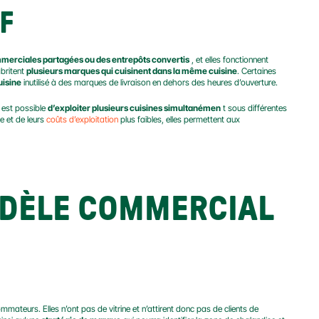
F
merciales partagées ou des entrepôts convertis
 , et elles fonctionnent 
britent 
plusieurs marques qui cuisinent dans la même cuisine
. Certaines 
uisine
 inutilisé à des marques de livraison en dehors des heures d’ouverture.
 est possible 
d’exploiter plusieurs cuisines simultanémen
 t sous différentes 
e et de leurs 
coûts d’exploitation
 plus faibles, elles permettent aux 
MODÈLE COMMERCIAL
mateurs. Elles n’ont pas de vitrine et n’attirent donc pas de clients de 