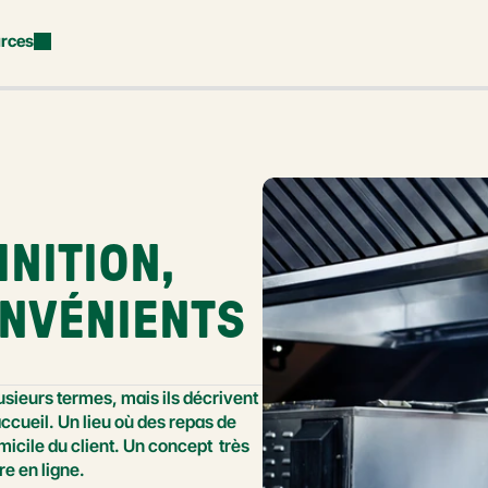
rces
NITION, 
ONVÉNIENTS
usieurs termes, mais ils décrivent 
cueil. Un lieu où des repas de 
icile du client. Un concept  très 
re en ligne.