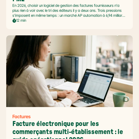
En 2026, choisir un logiciel de gestion des factures fournisseurs n'a
plus rien à voir avec le tri des éditeurs il y a deux ans. Trois pressions
s'imposent en même temps : un marché AP automation à 6,94 milliards
USD en pleine accélération, une réforme facture électronique 2026 qui
12 min
impose le passage par une Plateforme Agréée DGFiP au 1er septembre
2026, et un ROI désormais quantifié (60 à 80 % de réduction du coût
de traitement, selon Forrester 2026). Ce comparatif passe en revue 8
outils pertinents pour les PME françaises et le positionnement de Libeo
dans ce paysage en mouvement.
Factures
Facture électronique pour les 
commerçants multi-établissement : le 