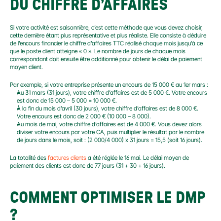
DU CHIFFRE D’AFFAIRES
Si votre activité est saisonnière, c’est cette méthode que vous devez choisir, 
cette dernière étant plus représentative et plus réaliste. Elle consiste à déduire 
de l’encours financier le chiffre d’affaires TTC réalisé chaque mois jusqu’à ce 
que le poste client atteigne « 0 ». Le nombre de jours de chaque mois 
correspondant doit ensuite être additionné pour obtenir le délai de paiement 
moyen client.
Par exemple, si votre entreprise présente un encours de 15 000 € au 1er mars :
Au 31 mars (31 jours), votre chiffre d’affaires est de 5 000 €. Votre encours 
est donc de 15 000 – 5 000 = 10 000 €.
À la fin du mois d’avril (30 jours), votre chiffre d’affaires est de 8 000 €. 
Votre encours est donc de 2 000 € (10 000 – 8 000).
Au mois de mai, votre chiffre d’affaires est de 4 000 €. Vous devez alors 
diviser votre encours par votre CA, puis multiplier le résultat par le nombre 
de jours dans le mois, soit : (2 000/4 000) x 31 jours = 15,5 (soit 16 jours).
La totalité des 
factures clients
 a été réglée le 16 mai. Le délai moyen de 
paiement des clients est donc de 77 jours (31 + 30 + 16 jours).
COMMENT OPTIMISER LE DMP 
?