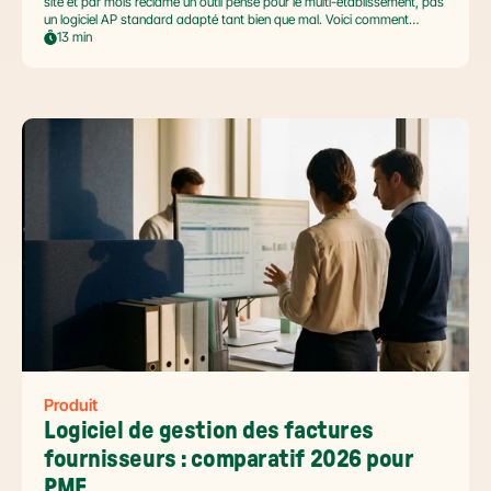
site et par mois réclame un outil pensé pour le multi-établissement, pas
un logiciel AP standard adapté tant bien que mal. Voici comment
automatiser sans casser la gouvernance locale, capturer le levier BFR
13 min
et tenir l'échéance de la facture électronique de septembre 2026.
Produit
Logiciel de gestion des factures 
fournisseurs : comparatif 2026 pour 
PME