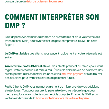
comparaison du 
délai de paiement fournisseur
.
COMMENT INTERPRÉTER SON 
DMP ?
Tout dépend évidemment du nombre de prestataires et de la volumétrie des 
transactions. Mais, pour synthétiser, on peut comprendre le DMP de cette 
façon :
Le DMP est faible :
 vos clients vous payent rapidement et votre trésorerie est 
saine.
Au contraire, votre DMP est élevé :
 vos clients prennent du temps pour vous 
régler : votre trésorerie est mise à mal. Étudier le délai moyen de paiement des 
clients permet ainsi d’identifier les bons et les 
mauvais payeurs
 afin de trouver 
des solutions pour éviter les retards de paiement futurs.
Facile à lire, le DMP vous permet également de mieux prendre vos décisions 
stratégiques. Tant pour assurer la pérennité de votre trésorerie que pour 
mettre en place une stratégie commerciale adaptée. En effet, le DMP est un 
véritable indicateur de la 
bonne santé financière de votre entreprise
.