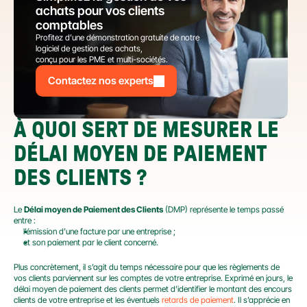
achats pour vos clients 
comptables
Profitez d’une démonstration gratuite de notre 
logiciel de gestion des achats,
conçu pour les PME et multi-sociétés.
Contactez nos experts
À QUOI SERT DE MESURER LE 
DÉLAI MOYEN DE PAIEMENT 
DES CLIENTS ?
Le 
Délai moyen de Paiement des Clients
 (DMP) représente le temps passé 
entre :
l’émission d’une facture par une entreprise ;
et son paiement par le client concerné.
Plus concrètement, il s’agit du temps nécessaire pour que les règlements de 
vos clients parviennent sur les comptes de votre entreprise. Exprimé en jours, le 
délai moyen de paiement des clients permet d’identifier le montant des encours 
clients de votre entreprise et les éventuels 
retards de paiement
. Il s’apprécie en 