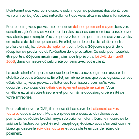
Maintenant que vous connaissez le délai moyen de paiement des clients pour 
votre entreprise, c’est tout naturellement que vous allez chercher à l’améliorer.
Pour ce faire, vous pouvez mentionner un 
délai de paiement moyen
 dans vos 
conditions générales de vente, ou dans les accords commerciaux passés avec 
vos clients par exemple. Vous ne pouvez toutefois pas faire ce que vous voulez 
en matière de délai de paiement. En effet, dans le cadre de relations entre 
professionnels, les 
délais de règlement
 sont fixés à 
30 jours
 à partir de la 
réception du produit ou de l’exécution de la prestation. Ce délai peut toutefois 
être porté à 
60 jours maximum
 , ainsi que le prévoit la 
loi LME du 4 août 
2008
, dans la mesure où cela a été convenu avec votre client.
Le poste client n’est pas le seul sur lequel vous pouvez agir pour assurer la 
stabilité de votre trésorerie. En effet, en même temps que vous agissez sur vos 
délais clients, vous pouvez solliciter vos fournisseurs pour qu’ils vous 
accordent eux aussi des 
délais de règlement supplémentaires
. Vous 
améliorerez ainsi votre trésorerie et par la même occasion, la pérennité de 
votre entreprise.
Pour optimiser votre DMP, il est essentiel de suivre le 
traitement de vos 
factures
 avec attention. Mettre en place un processus de relance vous 
permettra de réduire le délai moyen de paiement client. Dans la mesure où le 
suivi de la facturation peut être chronophage, équipez-vous d’un outil comme 
Libeo qui assure le 
suivi des factures
 et vous alerte en cas de retard de 
paiement.