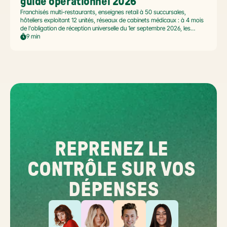
guide opérationnel 2026
Franchisés multi-restaurants, enseignes retail à 50 succursales,
hôteliers exploitant 12 unités, réseaux de cabinets médicaux : à 4 mois
de l'obligation de réception universelle du 1er septembre 2026, les
commerçants multi-établissement ont un défi spécifique. Ce guide
9 min
opérationnel répond aux questions concrètes des dirigeants de
réseaux : cadre légal SIREN/SIRET, deux modèles d'organisation
possibles, choix de la plateforme agréée et workflow concret de
bascule.
REPRENEZ LE 
CONTRÔLE SUR VOS 
DÉPENSES