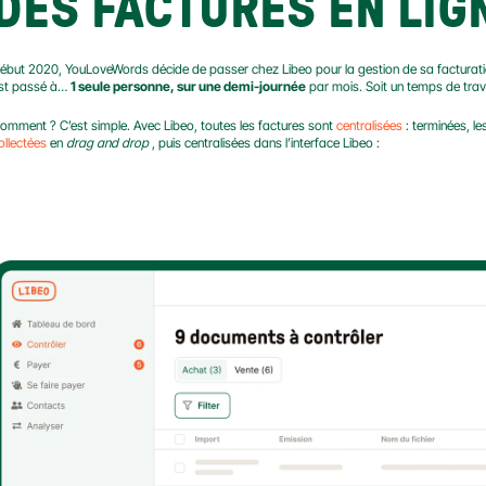
DES FACTURES EN LIG
ébut 2020, YouLoveWords décide de passer chez Libeo pour la gestion de sa facturation.
st passé à… 
1 seule personne, sur une demi-journée
 par mois. Soit un temps de trava
omment ? C’est simple. Avec Libeo, toutes les factures sont 
centralisées
ollectées
 en 
drag and drop
 , puis centralisées dans l’interface Libeo :