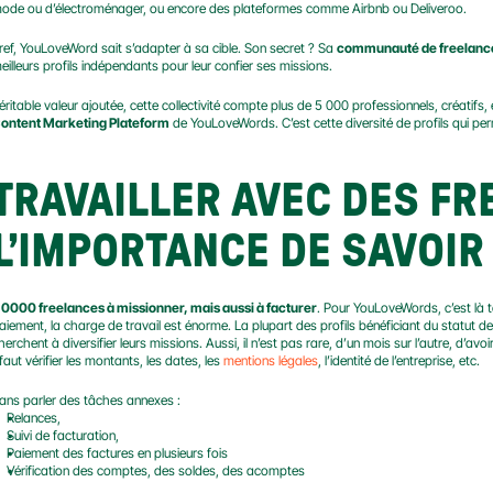
ode ou d’électroménager, ou encore des plateformes comme Airbnb ou Deliveroo.
ref, YouLoveWord sait s’adapter à sa cible. Son secret ? Sa 
communauté de freelanc
eilleurs profils indépendants pour leur confier ses missions.
ontent Marketing Plateform
 de YouLoveWords. C’est cette diversité de profils qui p
TRAVAILLER AVEC DES FRE
L’IMPORTANCE DE SAVOIR
 0000 freelances à missionner, mais aussi à facturer
. Pour YouLoveWords, c’est là tou
aiement, la charge de travail est énorme. La plupart des profils bénéficiant du statut de
herchent à diversifier leurs missions. Aussi, il n’est pas rare, d’un mois sur l’autre, d’avoir
l faut vérifier les montants, les dates, les 
mentions légales
, l’identité de l’entreprise, etc.
ans parler des tâches annexes :
Relances,
Suivi de facturation,
Paiement des factures en plusieurs fois
Vérification des comptes, des soldes, des acomptes