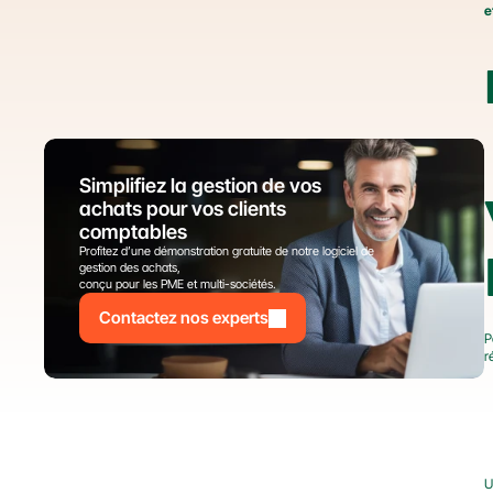
e
Simplifiez la gestion de vos 
achats pour vos clients 
comptables
Profitez d’une démonstration gratuite de notre logiciel de 
gestion des achats,
conçu pour les PME et multi-sociétés.
Contactez nos experts
P
r
U