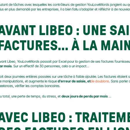
utant de tâches avec lesquelles les contrôleurs de gestion YouLoveWords jonglent au quoti
lus en plus demandé par les entreprises, il a bien fallu s’adapter et réfléchir à de no
AVANT LIBEO : UNE SAI
FACTURES… À LA MAI
vant Libeo, YouLoveWords passait par Excel pour la gestion de ses factures fournisseu
ar mois
. Sur un effectif de 30 personnes, cela a un impact…
oit deux journées entières passées sur une tâche à faible ajoutée. Les factures étaien
e manipulations, et augmente le risque 
d’erreur de saisie, et
de doublons
. Sans parler
reelances, vérifier les comptes bancaires.
u total, une perte de temps, du stress, et 
deux jours de perdu par mois
 …
AVEC LIBEO : TRAITEM