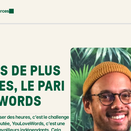
rces
S DE PLUS 
S, LE PARI 
EWORDS
er des heures, c’est le challenge 
utée, YouLoveWords, c’est une 
vailleurs indépendants. Cela 