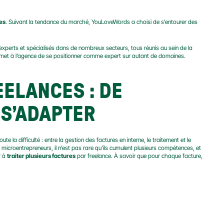
es
. Suivant la tendance du marché, YouLoveWords a choisi de s’entourer des 
Véritable valeur ajoutée, cette collectivité compte plus de 5 000 professionnels, créatifs, experts et spécialisés dans de nombreux secteurs, tous réunis au sein de la 
ermet à l’agence de se positionner comme expert sur autant de domaines.
ELANCES : DE 
 S’ADAPTER
te la difficulté : entre la gestion des factures en interne, le traitement et le 
 microentrepreneurs, il n’est pas rare qu’ils cumulent plusieurs compétences, et 
 à 
traiter plusieurs factures
 par freelance. À savoir que pour chaque facture, 