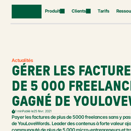
Produit
Clients
Tarifs
Ressou
Actualités
GÉRER LES FACTURE
DE 5 000 FREELANCE
GAGNÉ DE YOULOV
1 min
Publié le
25 févr. 2021
Payer les factures de plus de 5000 freelances sans y pass
de YouLoveWords. Leader des contenus à forte valeur ajo
communauté de plus de 5 000 micro-entrepreneurs et tra