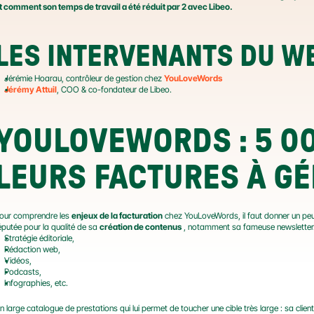
t comment son temps de travail a été réduit par 2 avec Libeo.
LES INTERVENANTS DU W
Jérémie Hoarau, contrôleur de gestion chez 
YouLoveWords
Jérémy Attuil
, COO & co-fondateur de Libeo.
YOULOVEWORDS : 5 00
LEURS FACTURES À GÉ
our comprendre les 
enjeux de la facturation
 chez YouLoveWords, il faut donner un pe
éputée pour la qualité de sa 
création de contenus
 , notamment sa fameuse newsletter. Pl
Stratégie éditoriale,
Rédaction web,
Vidéos,
Podcasts,
Infographies, etc.
n large catalogue de prestations qui lui permet de toucher une cible très large : sa cli