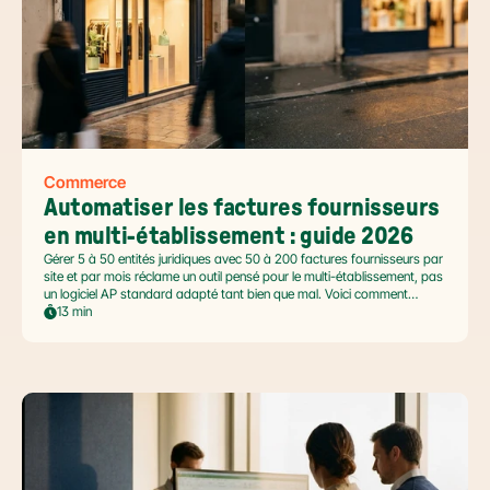
Commerce
Automatiser les factures fournisseurs 
en multi-établissement : guide 2026
Gérer 5 à 50 entités juridiques avec 50 à 200 factures fournisseurs par
site et par mois réclame un outil pensé pour le multi-établissement, pas
un logiciel AP standard adapté tant bien que mal. Voici comment
automatiser sans casser la gouvernance locale, capturer le levier BFR
13 min
et tenir l'échéance de la facture électronique de septembre 2026.