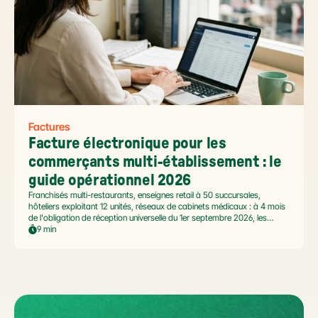
Factures
Facture électronique pour les 
commerçants multi-établissement : le 
guide opérationnel 2026
Franchisés multi-restaurants, enseignes retail à 50 succursales,
hôteliers exploitant 12 unités, réseaux de cabinets médicaux : à 4 mois
de l'obligation de réception universelle du 1er septembre 2026, les
commerçants multi-établissement ont un défi spécifique. Ce guide
9 min
opérationnel répond aux questions concrètes des dirigeants de
réseaux : cadre légal SIREN/SIRET, deux modèles d'organisation
possibles, choix de la plateforme agréée et workflow concret de
bascule.