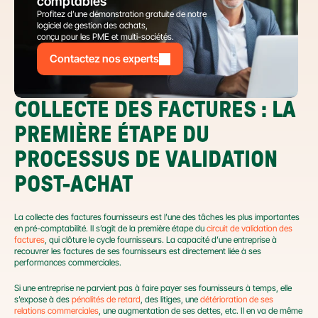
comptables
Profitez d’une démonstration gratuite de notre 
logiciel de gestion des achats,
conçu pour les PME et multi-sociétés.
Contactez nos experts
COLLECTE DES FACTURES : LA 
PREMIÈRE ÉTAPE DU 
PROCESSUS DE VALIDATION 
POST-ACHAT
La collecte des factures fournisseurs est l’une des tâches les plus importantes 
en pré-comptabilité. Il s’agit de la première étape du 
circuit de validation des 
factures
, qui clôture le cycle fournisseurs. La capacité d’une entreprise à 
recouvrer les factures de ses fournisseurs est directement liée à ses 
performances commerciales.
Si une entreprise ne parvient pas à faire payer ses fournisseurs à temps, elle 
s’expose à des 
pénalités de retard
, des litiges, une 
détérioration de ses 
relations commerciales
, une augmentation de ses dettes, etc. Il en va de même 