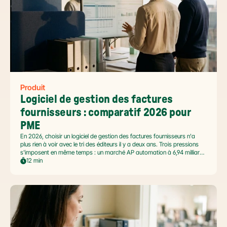
Produit
Logiciel de gestion des factures 
fournisseurs : comparatif 2026 pour 
PME
En 2026, choisir un logiciel de gestion des factures fournisseurs n'a
plus rien à voir avec le tri des éditeurs il y a deux ans. Trois pressions
s'imposent en même temps : un marché AP automation à 6,94 milliards
USD en pleine accélération, une réforme facture électronique 2026 qui
12 min
impose le passage par une Plateforme Agréée DGFiP au 1er septembre
2026, et un ROI désormais quantifié (60 à 80 % de réduction du coût
de traitement, selon Forrester 2026). Ce comparatif passe en revue 8
outils pertinents pour les PME françaises et le positionnement de Libeo
dans ce paysage en mouvement.