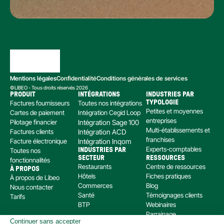
Mentions légales
Confidentialité
Conditions générales de services
©LIBEO - Tous droits réservés 2026
PRODUIT
INTÉGRATIONS
INDUSTRIES PAR 
Factures fournisseurs
Toutes nos intégrations
TYPOLOGIE
Petites et moyennes 
Cartes de paiement
Intégration Cegid Loop
entreprises
Pilotage financier
Intégration Sage 100
Multi-établissements et 
Factures clients
Intégration ACD
franchises
Facture électronique
Intégration Inqom
Experts-comptables
Toutes nos 
INDUSTRIES PAR 
SECTEUR
RESSOURCES
fonctionnalités
Restaurants
Centre de ressources
À PROPOS
Hôtels
Fiches pratiques
À propos de Libeo
Commerces
Blog
Nous contacter
Santé
Témoignages clients
Tarifs
BTP
Webinaires
Parrainage
Continuer sans accepter
Centre d’aide