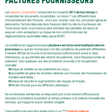
FACTURES FOURNISSEURS
Les 
experts-comptables
 consacrent en moyenne 
30 % de leur temps
 à 
rassembler les documents comptables. La raison ? Les différents biais 
d’acheminement des factures : envoi par courrier, mail, fax, document glissé en 
pièce jointe, facture déposée dans l’espace client du site du fournisseur, etc. 
Toute erreur dans ce processus peut entraîner des pénalités de retard et 
exposer votre entreprise à un risque de non-conformité avec les 
réglementations sectorielles telles que le RGPD.
Le problème est aggravé lorsque 
plusieurs services sont impliqués dans le 
processus
 ou que les fournisseurs ont des conditions de paiement différentes. 
Il devient difficile de trouver la bonne facture suffisamment avant la date 
d’échéance, ce qui entraîne des retards de paiement, voire l’absence totale de 
paiement. Voici quelques-uns des problèmes associés à la récupération 
manuelle :
Manque de visibilité sur les paiements en cours ;
Impossibilité de gérer les données relatives aux factures des fournisseurs de 
manière centralisée ;
Manque de sécurité et augmentation des risques de fraude ;
Difficulté d’accès pour les différents utilisateurs.
De nombreuses entreprises ne disposent pas d’une solution efficace pour 
résoudre ce problème et perdent un temps précieux à la collecte manuelle des 
factures, qui n’apporte aucun résultat tangible.
Cette inefficacité peut être évitée grâce à un ****
outil de collecte 