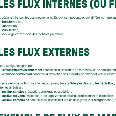
LES FLUX INTERNES (OU 
ls désignent l’ensemble des mouvements liés aux composants et aux différents matériau
Transformation,
Fabrication,
Manutention,
Stockage et transport des matières premières.
LES FLUX EXTERNES
ette catégorie regroupe :
Le 
flux d’approvisionnement
 : concerne la circulation de matériaux et de consommab
Le 
flux de distribution
 concerne la circulation des produits de l’entrepôt vers le client f
n plus de la distinction flux internes/externes, il existe 
3 degrés de complexité de flux
 ,
nternes à réaliser :
Les
flux simples :
 réception, stockage et expédition.
Les flux moyens
 : réception, stockage, zone de picking, allotissement et expédition.
Les flux complexes
 sont ceux qui nécessitent le plus de logistique et d’organisation,