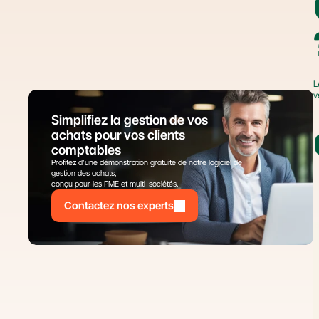
L
v
Simplifiez la gestion de vos 
achats pour vos clients 
comptables
Profitez d’une démonstration gratuite de notre logiciel de 
gestion des achats,
conçu pour les PME et multi-sociétés.
Contactez nos experts