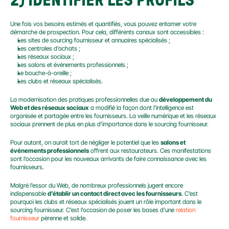
2) IDENTIFIER LES PROFILS
Une fois vos besoins estimés et quantifiés, vous pouvez entamer votre 
démarche de prospection. Pour cela, différents canaux sont accessibles :
Les sites de sourcing fournisseur et annuaires spécialisés ;
Les centrales d’achats ;
Les réseaux sociaux ;
Les salons et événements professionnels ;
Le bouche-à-oreille ;
Les clubs et réseaux spécialisés.
La modernisation des pratiques professionnelles due au 
développement du 
Web et des réseaux sociaux
 a modifié la façon dont l’intelligence est 
organisée et partagée entre les fournisseurs. La veille numérique et les réseaux 
sociaux prennent de plus en plus d’importance dans le sourcing fournisseur.
Pour autant, on aurait tort de négliger le potentiel que les 
salons et 
événements professionnels
 offrent aux restaurateurs. Ces manifestations 
sont l’occasion pour les nouveaux arrivants de faire connaissance avec les 
fournisseurs.
Malgré l’essor du Web, de nombreux professionnels jugent encore 
indispensable 
d’établir un contact direct avec les fournisseurs
. C’est 
pourquoi les clubs et réseaux spécialisés jouent un rôle important dans le 
sourcing fournisseur. C’est l’occasion de poser les bases d’une 
relation 
fournisseur
 pérenne et solide.