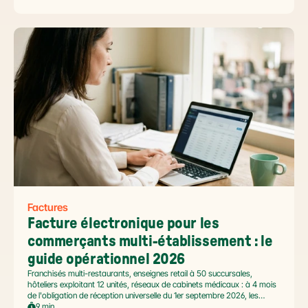
impose le passage par une Plateforme Agréée DGFiP au 1er septembre
2026, et un ROI désormais quantifié (60 à 80 % de réduction du coût
de traitement, selon Forrester 2026). Ce comparatif passe en revue 8
outils pertinents pour les PME françaises et le positionnement de Libeo
dans ce paysage en mouvement.
Factures
Facture électronique pour les 
commerçants multi-établissement : le 
guide opérationnel 2026
Franchisés multi-restaurants, enseignes retail à 50 succursales,
hôteliers exploitant 12 unités, réseaux de cabinets médicaux : à 4 mois
de l'obligation de réception universelle du 1er septembre 2026, les
commerçants multi-établissement ont un défi spécifique. Ce guide
9 min