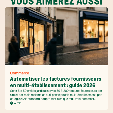
VOUS AIMEREZ AUSSI
Commerce
Automatiser les factures fournisseurs 
en multi-établissement : guide 2026
Gérer 5 à 50 entités juridiques avec 50 à 200 factures fournisseurs par
site et par mois réclame un outil pensé pour le multi-établissement, pas
un logiciel AP standard adapté tant bien que mal. Voici comment
automatiser sans casser la gouvernance locale, capturer le levier BFR
13 min
et tenir l'échéance de la facture électronique de septembre 2026.