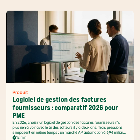
Produit
Logiciel de gestion des factures 
fournisseurs : comparatif 2026 pour 
PME
En 2026, choisir un logiciel de gestion des factures fournisseurs n'a
plus rien à voir avec le tri des éditeurs il y a deux ans. Trois pressions
s'imposent en même temps : un marché AP automation à 6,94 milliards
USD en pleine accélération, une réforme facture électronique 2026 qui
12 min