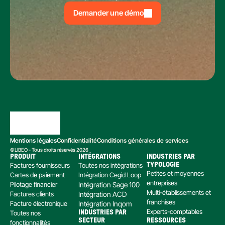
Demander une démo
Mentions légales
Confidentialité
Conditions générales de services
©LIBEO - Tous droits réservés 2026
PRODUIT
INTÉGRATIONS
INDUSTRIES PAR 
Factures fournisseurs
Toutes nos intégrations
TYPOLOGIE
Petites et moyennes 
Cartes de paiement
Intégration Cegid Loop
entreprises
Pilotage financier
Intégration Sage 100
Multi-établissements et 
Factures clients
Intégration ACD
franchises
Facture électronique
Intégration Inqom
Experts-comptables
Toutes nos 
INDUSTRIES PAR 
SECTEUR
RESSOURCES
fonctionnalités