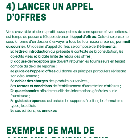
4) LANCER UN APPEL 
D’OFFRES
Vous avez ciblé plusieurs profils susceptibles de correspondre à vos critères. Il 
est temps de passer à l’étape suivante : 
l’appel d’offres
. Celle-ci se présente 
sous la forme d’un dossier à envoyer à tous les fournisseurs retenus, 
par mail 
ou courrier
. Un dossier d’appel d’offres se compose de 
8 éléments
 :
La 
lettre d’introduction
 qui présente le contexte de la consultation, les 
objectifs visés et la date limite de retour des offres ;
L’ 
accusé de réception
 que doivent retourner les fournisseurs en tenant 
compte du délai de réponse ;
Le 
guide de l’appel d’offres
 qui donne les principes particuliers régissant 
son déroulement ;
Le 
cahier des charges
 des produits ou services ;
Les 
termes et conditions
 de l’établissement d’une relation d’affaires ;
Le 
questionnaire
 afin de recueillir des informations générales sur le 
fournisseur ;
Le 
guide de réponses
 qui précise les supports à utiliser, les formulaires 
types, les délais ;
Le cas échéant, les 
annexes
.
EXEMPLE DE MAIL DE 