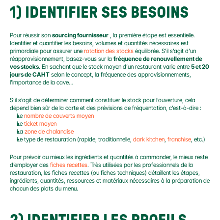
1) IDENTIFIER SES BESOINS
Pour réussir son 
sourcing fournisseur
 , la première étape est essentielle. 
Identifier et quantifier les besoins, volumes et quantités nécessaires est 
primordiale pour assurer une 
rotation des stocks
 équilibrée. S’il s’agit d’un 
réapprovisionnement, basez-vous sur la 
fréquence de renouvellement de 
vos stocks
. En sachant que le stock moyen d’un restaurant varie entre 
5 et 20 
jours de CAHT
 selon le concept, la fréquence des approvisionnements, 
l’importance de la cave…
S’il s’agit de déterminer comment constituer le stock pour l’ouverture, cela 
dépend bien sûr de la carte et des prévisions de fréquentation, c’est-à-dire :
Le 
nombre de couverts moyen
Le 
ticket moyen
La 
zone de chalandise
Le type de restauration (rapide, traditionnelle, 
dark kitchen
, 
franchise
, etc.)
Pour prévoir au mieux les ingrédients et quantités à commander, le mieux reste 
d’employer des 
fiches recettes
. Très utilisées par les professionnels de la 
restauration, les fiches recettes (ou fiches techniques) détaillent les étapes, 
ingrédients, quantités, ressources et matériaux nécessaires à la préparation de 
chacun des plats du menu.