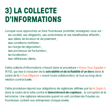
3) LA COLLECTE 
D’INFORMATIONS
Lorsque vous approchez un futur fournisseur potentiel, renseignez-vous sur :
La société, ses dirigeants, ses actionnaires et ses bénéficiaires effectifs ;
Les délais de livraison et de paiement ;
Les conditions tarifaires ;
La marge de négociation ;
Les processus de facturation ;
La localisation ;
Les références clients.
Cette collecte d’informations s’inscrit dans la procédure « 
Know Your Supplier
 » 
(KYS), qui vise à s’assurer de la 
solvabilité et de la fiabilité d’un tiers
 dans le 
cadre de la « 
Due Diligence
 » avant toute collaboration, et tout au long de la 
relation contractuelle.
Cette procédure répond aux obligations de vigilances définies par la 
loi Sapin II
, 
dans le cadre de la lutte contre le 
blanchiment de capitaux
 , la corruption et le 
terrorisme. Une vigilance nécessaire quand on sait combien les fraudes au 
fournisseur coûtent aux entreprises chaque année.