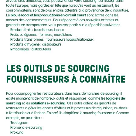
Si vous êtes ambitieux, vous pouvez lancer votre sourcing fournisseur dans 
toute l’Europe, mais gardez en tête que, lorsqu’ils vont au restaurant, les 
consommateurs sont de plus en plus attentifs à la provenance de la nourriture. 
Le 
bio, le local et les productions en circuit court
 sont entrés dans les 
moeurs des consommateurs. Pour répondre à ces nouvelles attentes et 
garantir une transparence, vous pouvez partir sur la répartition suivante :
Produits frais : fournisseurs locaux
Fruits et légumes : fermiers, maraîchers
Produits transformés : fournisseurs locaux/nationaux
Produits d’hygiène : distributeurs
Emballages : distributeurs
LES OUTILS DE SOURCING 
FOURNISSEURS À CONNAÎTRE
Pour accompagner les restaurateurs dans leurs démarches de sourcing, il 
existe maintenant de nombreux outils et ressources, comme les 
logiciels de 
sourcing
 et les 
solutions e-sourcing
. Ces outils aident les gérants de 
restaurants à gérer les appels d’offres et le processus de réquisition, du devis 
à l’attribution et à l’achat. En bref, ils simplifient le sourcing fournisseur. Comme 
exemple, on peut citer :
Tradogram
Promena e-sourcing
Prokuria