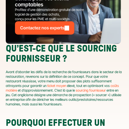
comptables
Profitez d’une démonstration gratuite de notre 
logiciel de gestion des achats,
conçu pour les PME et multi-sociétés.
Contactez nos experts
QU’EST-CE QUE LE SOURCING 
FOURNISSEUR ?
Avant d’aborder les défis de la recherche de fournisseurs dans le secteur de la 
restauration, revenons sur la définition de ce concept. Pour que votre 
restaurant réussisse, votre menu doit proposer des plats suffisamment 
attrayants pour garantir un 
ticket moyen
 élevé, tout en optimisant vos 
coûts 
matière
 et d’approvisionnement. C’est là que le 
sourcing fournisseur
 entre en 
jeu. Cet anglicisme désigne une démarche de prospection (« sourcer ») utilisée 
en entreprise afin de dénicher les meilleurs outils/prestataires/ressources 
humaines, mais aussi les fournisseurs.
POURQUOI EFFECTUER UN 