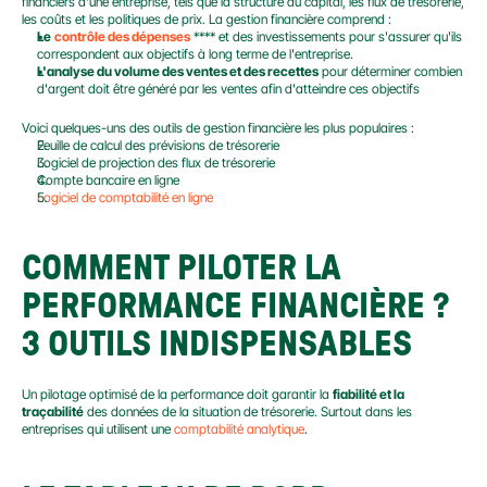
financiers d'une entreprise, tels que la structure du capital, les flux de trésorerie, 
les coûts et les politiques de prix. La gestion financière comprend :
Le
contrôle des dépenses
 **** et des investissements pour s'assurer qu'ils 
correspondent aux objectifs à long terme de l'entreprise.
L'analyse du volume des ventes et des recettes
 pour déterminer combien 
d'argent doit être généré par les ventes afin d'atteindre ces objectifs
Voici quelques-uns des outils de gestion financière les plus populaires :
Feuille de calcul des prévisions de trésorerie
Logiciel de projection des flux de trésorerie
Compte bancaire en ligne
Logiciel de comptabilité en ligne
COMMENT PILOTER LA 
PERFORMANCE FINANCIÈRE ? 
3 OUTILS INDISPENSABLES
Un pilotage optimisé de la performance doit garantir la 
fiabilité et la 
traçabilité
 des données de la situation de trésorerie. Surtout dans les 
entreprises qui utilisent une 
comptabilité analytique
.