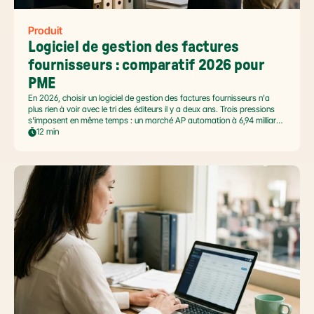
Produit
Logiciel de gestion des factures 
fournisseurs : comparatif 2026 pour 
PME
En 2026, choisir un logiciel de gestion des factures fournisseurs n'a
plus rien à voir avec le tri des éditeurs il y a deux ans. Trois pressions
s'imposent en même temps : un marché AP automation à 6,94 milliards
USD en pleine accélération, une réforme facture électronique 2026 qui
12 min
impose le passage par une Plateforme Agréée DGFiP au 1er septembre
2026, et un ROI désormais quantifié (60 à 80 % de réduction du coût
de traitement, selon Forrester 2026). Ce comparatif passe en revue 8
outils pertinents pour les PME françaises et le positionnement de Libeo
dans ce paysage en mouvement.