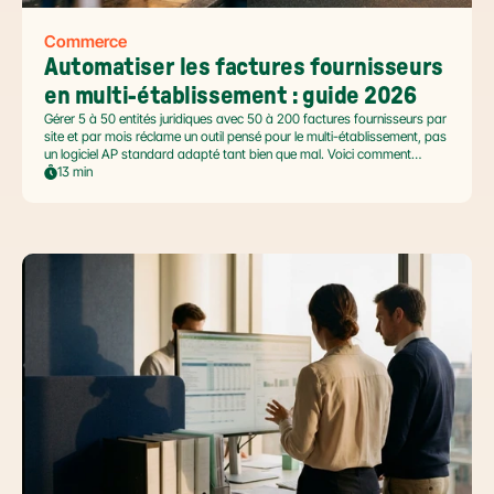
Commerce
Automatiser les factures fournisseurs 
en multi-établissement : guide 2026
Gérer 5 à 50 entités juridiques avec 50 à 200 factures fournisseurs par
site et par mois réclame un outil pensé pour le multi-établissement, pas
un logiciel AP standard adapté tant bien que mal. Voici comment
automatiser sans casser la gouvernance locale, capturer le levier BFR
13 min
et tenir l'échéance de la facture électronique de septembre 2026.