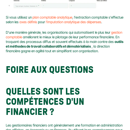
Si vous utilisez un 
plan comptable analytique
, l'extraction comptable s'effectue 
selon les 
axes définis
 pour 
l'imputation analytique des dépenses
.
D'une manière générale, les organisations qui automatisent le plus leur 
gestion 
comptable
 améliorent le mieux le pilotage de leur performance financière. En 
troquant des processus diffus et souvent effectués à la main contre des 
outils 
et méthodes de travail collaboratifs et dématérialisés
 , la direction 
financière gagne en agilité tout en simplifiant son organisation.
FOIRE AUX QUESTIONS
QUELLES SONT LES 
COMPÉTENCES D'UN 
FINANCIER ?
Les gestionnaires financiers ont généralement une formation en administration 
des affaires, en économie ou en finances. Ils utilisent leurs connaissances pour 