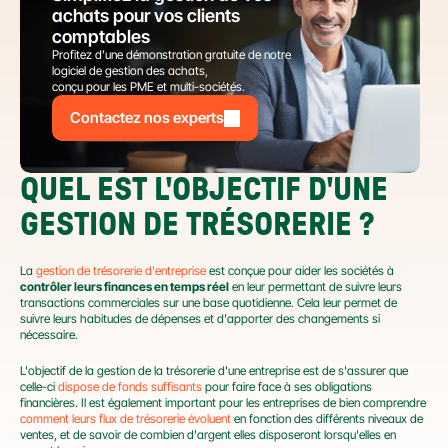
achats pour vos clients 
comptables
Profitez d’une démonstration gratuite de notre 
logiciel de gestion des achats,
conçu pour les PME et multi-sociétés.
Contactez nos experts
QUEL EST L'OBJECTIF D'UNE 
GESTION DE TRÉSORERIE ?
La 
gestion de trésorerie d'entreprise
 est conçue pour aider les sociétés à 
contrôler leurs finances en temps réel
 en leur permettant de suivre leurs 
transactions commerciales sur une base quotidienne. Cela leur permet de 
suivre leurs habitudes de dépenses et d'apporter des changements si 
nécessaire.
L'objectif de la gestion de la trésorerie d'une entreprise est de s'assurer que 
celle-ci 
dispose de fonds suffisants
 pour faire face à ses obligations 
financières. Il est également important pour les entreprises de bien comprendre 
comment leurs flux de trésorerie évoluent
 en fonction des différents niveaux de 
ventes, et de savoir de combien d'argent elles disposeront lorsqu'elles en 