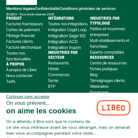
Mentions légales
Confidentialité
Conditions générales de services
©LIBEO - Tous droits réservés 2026
PRODUIT
INTÉGRATIONS
INDUSTRIES PAR 
Factures fournisseurs
Toutes nos intégrations
TYPOLOGIE
Petites et moyennes 
Cartes de paiement
Intégration Cegid Loop
entreprises
Pilotage financier
Intégration Sage 100
Multi-établissements et 
Factures clients
Intégration ACD
franchises
Facture électronique
Intégration Inqom
Experts-comptables
Toutes nos 
INDUSTRIES PAR 
SECTEUR
RESSOURCES
fonctionnalités
Restaurants
Centre de ressources
À PROPOS
Hôtels
Fiches pratiques
À propos de Libeo
Commerces
Blog
Nous contacter
Santé
Témoignages clients
Tarifs
BTP
Webinaires
Parrainage
Continuer sans accepter
Centre d’aide
On vous prévient...
Libeo, société par actions simplifiée immatriculée au RCS de Créteil, dont le siège social 
on aime les cookies
est situé au 112 Avenue de Paris, 94300 Vincennes, est enregistré auprès de l’Organisme 
pour le Registre Unique des Intermédiaires en assurance, banque et finance (ORIAS) sous 
le numéro 220 063 49 en tant que (i) courtier en opérations de banque et en services de 
On a attendu d'être sûrs que le contenu de
paiement (COBSP) et (ii) mandataire non exclusif en opération de Banque et Service de 
ce site vous intéresse avant de vous déranger, mais on aimerait
Paiement (MOBSP) de la société SWAN (SIREN: 853 827 103). Les immatriculations COBSP 
bien vous accompagner pendant votre visite...
et MOBSP peuvent être vérifiées à tout moment sur le répertoire ORIAS accessible à 