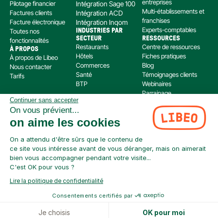
entreprises
Pilotage financier
Intégration Sage 100
Multi-établissements et 
Factures clients
Intégration ACD
franchises
Facture électronique
Intégration Inqom
Experts-comptables
Toutes nos 
INDUSTRIES PAR 
SECTEUR
RESSOURCES
fonctionnalités
Restaurants
Centre de ressources
À PROPOS
Hôtels
Fiches pratiques
À propos de Libeo
Commerces
Blog
Nous contacter
Santé
Témoignages clients
Tarifs
BTP
Webinaires
Parrainage
Continuer sans accepter
Centre d’aide
On vous prévient...
Libeo, société par actions simplifiée immatriculée au RCS de Créteil, dont le siège social 
on aime les cookies
est situé au 112 Avenue de Paris, 94300 Vincennes, est enregistré auprès de l’Organisme 
pour le Registre Unique des Intermédiaires en assurance, banque et finance (ORIAS) sous 
le numéro 220 063 49 en tant que (i) courtier en opérations de banque et en services de 
On a attendu d'être sûrs que le contenu de
paiement (COBSP) et (ii) mandataire non exclusif en opération de Banque et Service de 
ce site vous intéresse avant de vous déranger, mais on aimerait
Paiement (MOBSP) de la société SWAN (SIREN: 853 827 103). Les immatriculations COBSP 
bien vous accompagner pendant votre visite...
et MOBSP peuvent être vérifiées à tout moment sur le répertoire ORIAS accessible à 
C'est OK pour vous ?
l’adresse suivante : 
https://www.orias.fr/
Lire la politique de confidentialité
Consentements certifiés par
Je choisis
OK pour moi