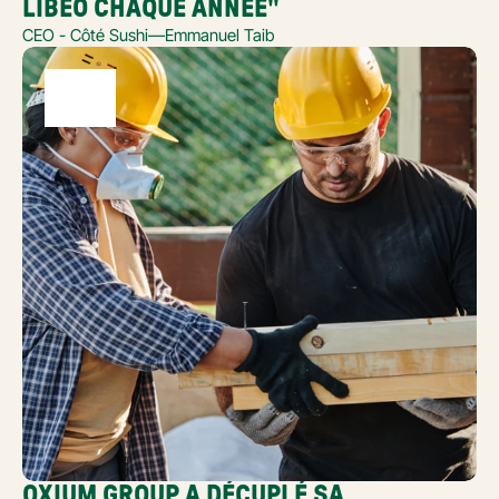
LIBEO CHAQUE ANNÉE"
CEO - Côté Sushi
—
Emmanuel Taib
OXIUM GROUP A DÉCUPLÉ SA 