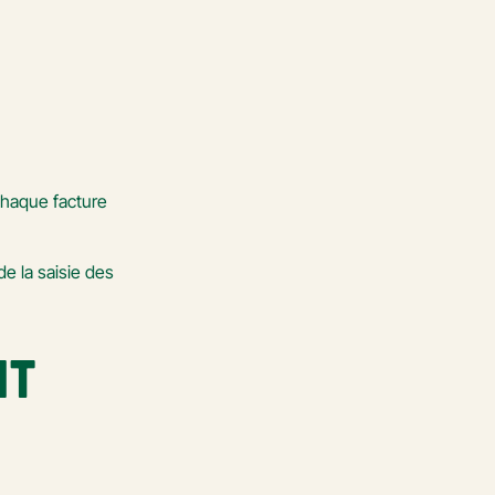
chaque facture 
e la saisie des 
T 