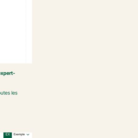
expert-
Grâce au partage des droits d’équipe, l’expert-comptable du Faucheur Avocats peut lui-même importer, à partir de Libeo, toutes les 