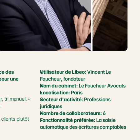
ce des 
Utilisateur de Libeo:
 Vincent Le 
pour une 
Faucheur, fondateur
Nom du cabinet:
 Le Faucheur Avocats
Localisation:
 Paris
r, tri manuel, « 
Secteur d'activité:
 Professions 
r
. 
juridiques
Nombre de collaborateurs:
 6
lients plutôt 
Fonctionnalité préférée:
 La saisie 
automatique des écritures comptables