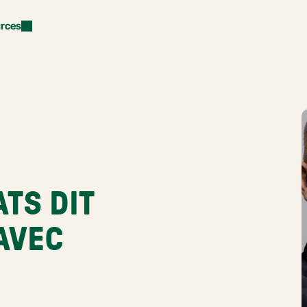
rces
TS DIT 
AVEC 