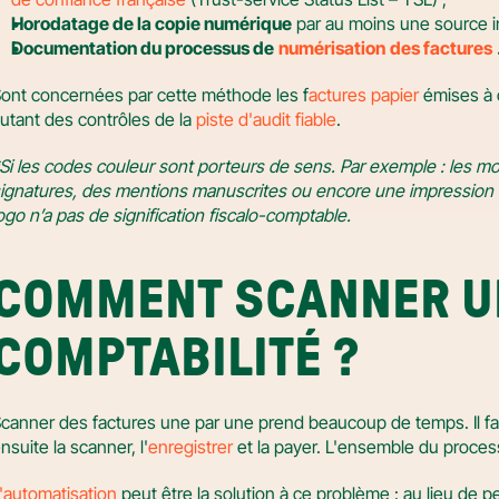
Horodatage de la copie numérique
 par au moins une source in
Documentation du processus de
numérisation
des factures
ont concernées par cette méthode les f
actures papier
 émises à
utant des contrôles de la 
piste d'audit fiable
.
Si les codes couleur sont porteurs de sens. Par exemple : les mo
ignatures, des mentions manuscrites ou encore une impression co
ogo n’a pas de signification fiscalo-comptable.
COMMENT SCANNER UN
COMPTABILITÉ ?
canner des factures une par une prend beaucoup de temps. Il faut 
nsuite la scanner, l'
enregistrer
 et la payer. L'ensemble du proce
'automatisation
 peut être la solution à ce problème : au lieu de