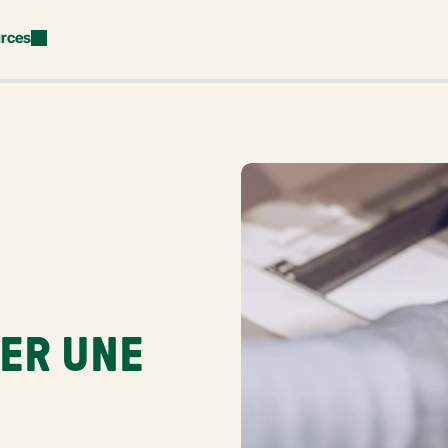
rces
R UNE 