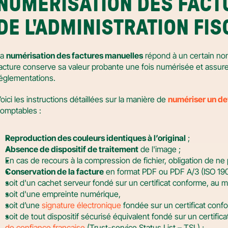
NUMÉRISATION DES FACTU
DE L'ADMINISTRATION FIS
a 
numérisation des factures manuelles
 répond à un certain nom
acture conserve sa valeur probante une fois numérisée et assur
églementations.
oici les instructions détaillées sur la manière de 
numériser un dev
omptables :
Reproduction des couleurs identiques à l’original
 ;
Absence de dispositif de traitement
 de l'image ;
En cas de recours à la compression de fichier, obligation de ne 
Conservation de la facture
 en format PDF ou PDF A/3 (ISO 190
soit d'un cachet serveur fondé sur un certificat conforme, au m
soit d'une empreinte numérique,
soit d’une 
signature électronique
 fondée sur un certificat conf
soit de tout dispositif sécurisé équivalent fondé sur un certificat
de confiance française
 (Trust-service Status List – TSL) ;