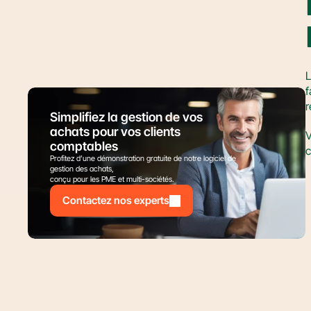
L
f
r
Simplifiez la gestion de vos 
achats pour vos clients 
V
comptables
c
Profitez d’une démonstration gratuite de notre logiciel de 
gestion des achats,
conçu pour les PME et multi-sociétés.
Contactez nos experts