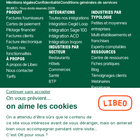
Mentions légales
Confidentialité
Conditions générales de services
©LIBEO - Tous droits réservés 2026
PRODUIT
INTÉGRATIONS
INDUSTRIES PAR 
Factures fournisseurs
Toutes nos intégrations
TYPOLOGIE
Petites et moyennes 
Cartes de paiement
Intégration Cegid Loop
entreprises
Pilotage financier
Intégration Sage 100
Multi-établissements et 
Factures clients
Intégration ACD
franchises
Facture électronique
Intégration Inqom
Experts-comptables
Toutes nos 
INDUSTRIES PAR 
SECTEUR
RESSOURCES
fonctionnalités
Restaurants
Centre de ressources
À PROPOS
Hôtels
Fiches pratiques
À propos de Libeo
Commerces
Blog
Nous contacter
Santé
Témoignages clients
Tarifs
BTP
Webinaires
Parrainage
Continuer sans accepter
Centre d’aide
On vous prévient...
Libeo, société par actions simplifiée immatriculée au RCS de Créteil, dont le siège social 
on aime les cookies
est situé au 112 Avenue de Paris, 94300 Vincennes, est enregistré auprès de l’Organisme 
pour le Registre Unique des Intermédiaires en assurance, banque et finance (ORIAS) sous 
le numéro 220 063 49 en tant que (i) courtier en opérations de banque et en services de 
On a attendu d'être sûrs que le contenu de
paiement (COBSP) et (ii) mandataire non exclusif en opération de Banque et Service de 
ce site vous intéresse avant de vous déranger, mais on aimerait
Paiement (MOBSP) de la société SWAN (SIREN: 853 827 103). Les immatriculations COBSP 
bien vous accompagner pendant votre visite...
et MOBSP peuvent être vérifiées à tout moment sur le répertoire ORIAS accessible à 
C'est OK pour vous ?
l’adresse suivante : 
https://www.orias.fr/