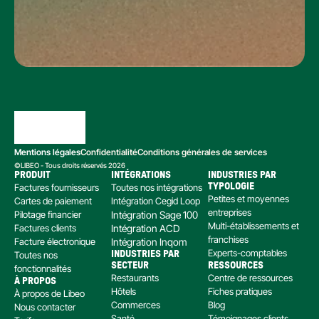
Mentions légales
Confidentialité
Conditions générales de services
©LIBEO - Tous droits réservés 2026
PRODUIT
INTÉGRATIONS
INDUSTRIES PAR 
Factures fournisseurs
Toutes nos intégrations
TYPOLOGIE
Petites et moyennes 
Cartes de paiement
Intégration Cegid Loop
entreprises
Pilotage financier
Intégration Sage 100
Multi-établissements et 
Factures clients
Intégration ACD
franchises
Facture électronique
Intégration Inqom
Experts-comptables
Toutes nos 
INDUSTRIES PAR 
SECTEUR
RESSOURCES
fonctionnalités
Restaurants
Centre de ressources
À PROPOS
Hôtels
Fiches pratiques
À propos de Libeo
Commerces
Blog
Nous contacter
Santé
Témoignages clients