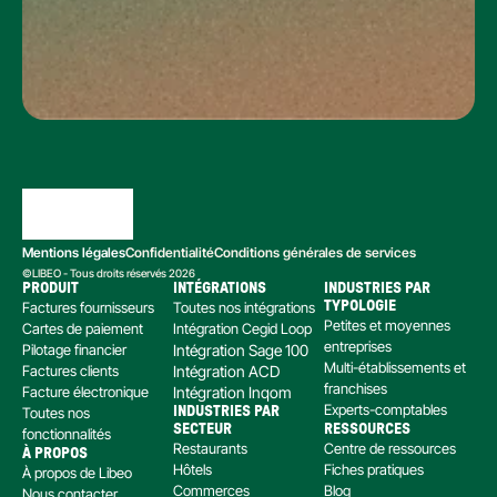
Mentions légales
Confidentialité
Conditions générales de services
©LIBEO - Tous droits réservés 2026
PRODUIT
INTÉGRATIONS
INDUSTRIES PAR 
Factures fournisseurs
Toutes nos intégrations
TYPOLOGIE
Petites et moyennes 
Cartes de paiement
Intégration Cegid Loop
entreprises
Pilotage financier
Intégration Sage 100
Multi-établissements et 
Factures clients
Intégration ACD
franchises
Facture électronique
Intégration Inqom
Experts-comptables
Toutes nos 
INDUSTRIES PAR 
SECTEUR
RESSOURCES
fonctionnalités
Restaurants
Centre de ressources
À PROPOS
Hôtels
Fiches pratiques
À propos de Libeo
Commerces
Blog
Nous contacter