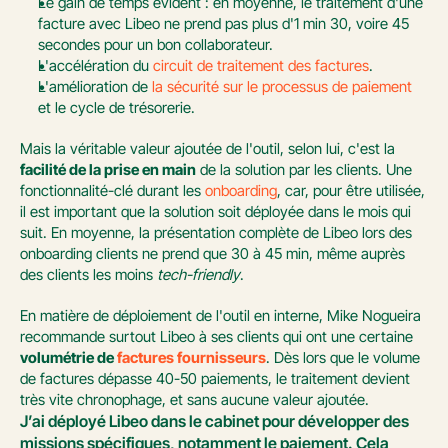
Le gain de temps évident : en moyenne, le traitement d'une 
facture avec Libeo ne prend pas plus d'1 min 30, voire 45 
secondes pour un bon collaborateur.
L'accélération du 
circuit de traitement des factures
.
L'amélioration de 
la sécurité sur le processus de paiement
et le cycle de trésorerie.
Mais la véritable valeur ajoutée de l'outil, selon lui, c'est la 
facilité de la prise en main
 de la solution par les clients. Une 
fonctionnalité-clé durant les 
onboarding
, car, pour être utilisée, 
il est important que la solution soit déployée dans le mois qui 
suit. En moyenne, la présentation complète de Libeo lors des 
onboarding clients ne prend que 30 à 45 min, même auprès 
des clients les moins 
tech-friendly
.
En matière de déploiement de l'outil en interne, Mike Nogueira 
recommande surtout Libeo à ses clients qui ont une certaine 
volumétrie de 
factures fournisseurs
. Dès lors que le volume 
de factures dépasse 40-50 paiements, le traitement devient 
très vite chronophage, et sans aucune valeur ajoutée.
J’ai déployé Libeo dans le cabinet pour développer des 
missions spécifiques, notamment le paiement. Cela 