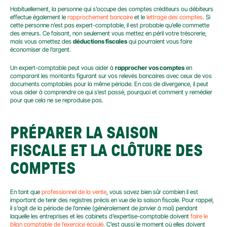
Habituellement, la personne qui s’occupe des comptes créditeurs ou débiteurs 
effectue également le 
rapprochement bancaire
 et le 
lettrage des comptes
. Si 
cette personne n’est pas expert-comptable, il est probable qu’elle commette 
des erreurs. Ce faisant, non seulement vous mettez en péril votre trésorerie, 
mais vous omettez des 
déductions fiscales
 qui pourraient vous faire 
économiser de l’argent.
Un expert-comptable peut vous aider à 
rapprocher vos comptes
 en 
comparant les montants figurant sur vos relevés bancaires avec ceux de vos 
documents comptables pour la même période. En cas de divergence, il peut 
vous aider à comprendre ce qui s’est passé, pourquoi et comment y remédier 
pour que cela ne se reproduise pas.
PRÉPARER LA SAISON 
FISCALE ET LA CLÔTURE DES 
COMPTES
En tant que 
professionnel de la vente
, vous savez bien sûr combien il est 
important de tenir des registres précis en vue de la saison fiscale. Pour rappel, 
il s’agit de la période de l’année (généralement de janvier à mai) pendant 
laquelle les entreprises et les cabinets d’expertise-comptable doivent 
faire le 
bilan comptable de l’exercice écoulé
. C’est aussi le moment où elles doivent 