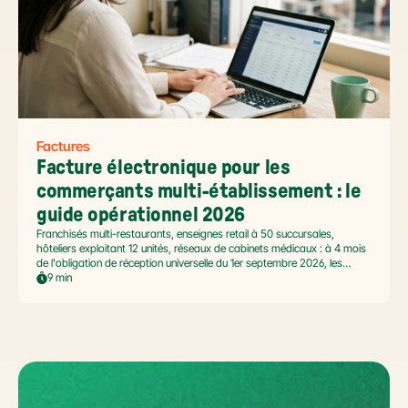
Factures
Facture électronique pour les 
commerçants multi-établissement : le 
guide opérationnel 2026
Franchisés multi-restaurants, enseignes retail à 50 succursales,
hôteliers exploitant 12 unités, réseaux de cabinets médicaux : à 4 mois
de l'obligation de réception universelle du 1er septembre 2026, les
commerçants multi-établissement ont un défi spécifique. Ce guide
9 min
opérationnel répond aux questions concrètes des dirigeants de
réseaux : cadre légal SIREN/SIRET, deux modèles d'organisation
possibles, choix de la plateforme agréée et workflow concret de
bascule.