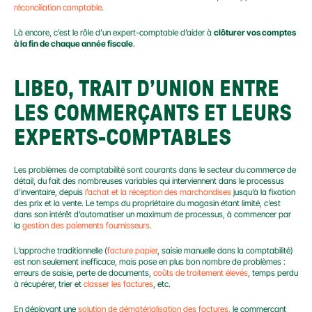
réconciliation comptable
.
Là encore, c’est le rôle d’un expert-comptable d’aider à 
clôturer vos comptes 
à la fin de chaque année fiscale
.
LIBEO, TRAIT D’UNION ENTRE 
LES COMMERÇANTS ET LEURS 
EXPERTS-COMPTABLES
Les problèmes de comptabilité sont courants dans le secteur du commerce de 
détail, du fait des nombreuses variables qui interviennent dans le processus 
d’inventaire, depuis 
l’achat et la réception des marchandises
 jusqu’à la fixation 
des prix et la vente. Le temps du propriétaire du magasin étant limité, c’est 
dans son intérêt d’automatiser un maximum de processus, à commencer par 
la 
gestion des paiements fournisseurs
.
L’approche traditionnelle (
facture papier
, saisie manuelle dans la comptabilité) 
est non seulement inefficace, mais pose en plus bon nombre de problèmes : 
erreurs de saisie, perte de documents, 
coûts de traitement élevés
, temps perdu 
à récupérer, trier et 
classer les factures
, etc.
En déployant une 
solution de dématérialisation des factures
, le commerçant 