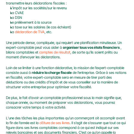
transmettre leurs déclarations fiscales :
L’impôt sur les sociétés/sur le revenu
La CVAE
La DSN
Le prélèvement à la source
La taxe sur les salaires (le cas échéant)
La 
déclaration de TVA
, etc.
Une période dense, compliquée, qui requiert une planification minutieuse. Un 
expert-comptable peut vous aider à 
organiser tous vos états financiers
 , 
bilans comptables et 
comptes de résultat
, de sorte qu’ils soient prêts au 
moment d’envoyer les déclarations.
Loin de se limiter à une fonction déclarative, la mission de l’expert-comptable 
consiste aussi à 
réduire la charge fiscale
 de l’entreprise. Grâce à ses notions 
en fiscalité, votre expert-comptable sera en mesure de tirer parti des 
déductions ou des crédits d’impôt et de vous conseiller sur la manière de 
structurer votre entreprise pour optimiser votre fiscalité.
De plus, le fait d’avoir un comptable professionnel sous la main signifie que, 
chaque année, au moment de préparer vos déclarations, vous pourrez 
consacrer votre temps à votre activité.
L’une des tâches les plus importantes qu’un commerçant oit accomplir avant 
la fin de l’année est la 
clôture de ses livres
. Il s’agit de s’assurer que tout ce qui 
figure dans ses livres comptables correspond à ce qui est indiqué sur ses 
relevés bancaires et ses documents financiers. C’est ce qu’on appelle la 