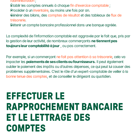
l’administration
 ;
Établir les comptes annuels à chaque 
fin d’exercice comptable
 ;
Procéder à un 
inventaire
, au moins une fois par an.
Générer des bilans, des 
comptes de résultat
 et des tableaux de 
flux de 
trésorerie
.
Détenir un compte bancaire professionnel dans une banque agréée.
La complexité de l’information comptable est aggravée par le fait que, pris par 
la gestion de leur activité, de nombreux commerçants 
ne tiennent pas 
toujours leur comptabilité à jour
 , ou pas correctement.
Par exemple, si un commerçant 
ne fait pas attention à sa trésorerie
, cela va 
impacter les 
paiements de ses clients ou fournisseurs.
 Il peut également 
oublier le paiement des impôts ou d’autres dépenses, ce qui peut lui causer des 
problèmes supplémentaires. C’est le rôle d’un expert-comptable de veiller à la 
bonne tenue des comptes
, et de conseiller le dirigeant au quotidien.
EFFECTUER LE 
RAPPROCHEMENT BANCAIRE 
ET LE LETTRAGE DES 
COMPTES