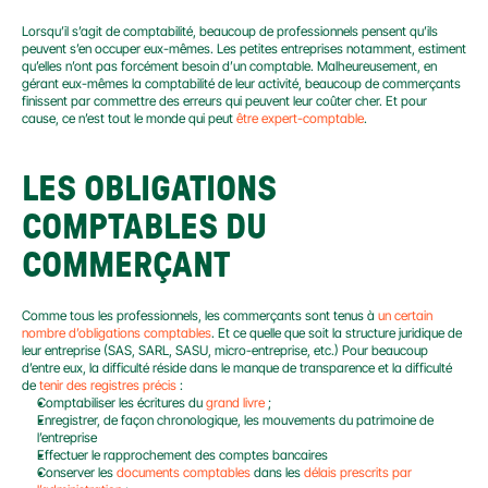
Lorsqu’il s’agit de comptabilité, beaucoup de professionnels pensent qu’ils 
peuvent s’en occuper eux-mêmes. Les petites entreprises notamment, estiment 
qu’elles n’ont pas forcément besoin d’un comptable. Malheureusement, en 
gérant eux-mêmes la comptabilité de leur activité, beaucoup de commerçants 
finissent par commettre des erreurs qui peuvent leur coûter cher. Et pour 
cause, ce n’est tout le monde qui peut 
être expert-comptable
.
LES OBLIGATIONS 
COMPTABLES DU 
COMMERÇANT
Comme tous les professionnels, les commerçants sont tenus à 
un certain 
nombre d’obligations comptables
. Et ce quelle que soit la structure juridique de 
leur entreprise (SAS, SARL, SASU, micro-entreprise, etc.) Pour beaucoup 
d’entre eux, la difficulté réside dans le manque de transparence et la difficulté 
de 
tenir des registres précis
 :
Comptabiliser les écritures du 
grand livre
 ;
Enregistrer, de façon chronologique, les mouvements du patrimoine de 
l’entreprise
Effectuer le rapprochement des comptes bancaires
Conserver les 
documents comptables
 dans les 
délais prescrits par 