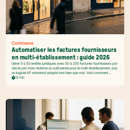
Commerce
Automatiser les factures fournisseurs 
en multi-établissement : guide 2026
Gérer 5 à 50 entités juridiques avec 50 à 200 factures fournisseurs par
site et par mois réclame un outil pensé pour le multi-établissement, pas
un logiciel AP standard adapté tant bien que mal. Voici comment
automatiser sans casser la gouvernance locale, capturer le levier BFR
13 min
et tenir l'échéance de la facture électronique de septembre 2026.