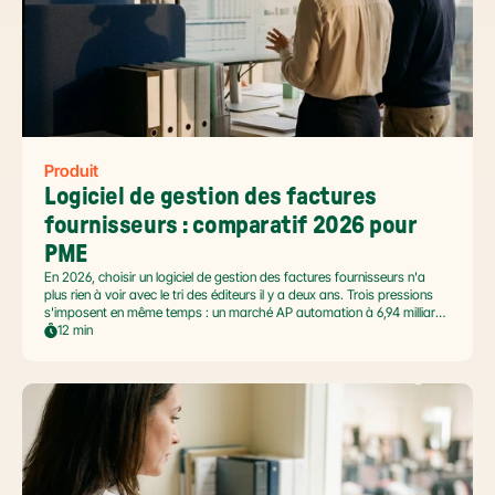
Produit
Logiciel de gestion des factures 
fournisseurs : comparatif 2026 pour 
PME
En 2026, choisir un logiciel de gestion des factures fournisseurs n'a
plus rien à voir avec le tri des éditeurs il y a deux ans. Trois pressions
s'imposent en même temps : un marché AP automation à 6,94 milliards
USD en pleine accélération, une réforme facture électronique 2026 qui
12 min
impose le passage par une Plateforme Agréée DGFiP au 1er septembre
2026, et un ROI désormais quantifié (60 à 80 % de réduction du coût
de traitement, selon Forrester 2026). Ce comparatif passe en revue 8
outils pertinents pour les PME françaises et le positionnement de Libeo
dans ce paysage en mouvement.