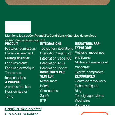
Mentions légales
Confidentialité
Conditions générales de services
©LIBEO - Tous droits réservés 2026
PRODUIT
INTÉGRATIONS
INDUSTRIES PAR 
Factures fournisseurs
Toutes nos intégrations
TYPOLOGIE
Petites et moyennes 
Cartes de paiement
Intégration Cegid Loop
entreprises
Pilotage financier
Intégration Sage 100
Multi-établissements et 
Factures clients
Intégration ACD
franchises
Facture électronique
Intégration Inqom
Experts-comptables
Toutes nos 
INDUSTRIES PAR 
SECTEUR
RESSOURCES
fonctionnalités
Restaurants
Centre de ressources
À PROPOS
Hôtels
Fiches pratiques
À propos de Libeo
Commerces
Blog
Nous contacter
Santé
Témoignages clients
Tarifs
BTP
Webinaires
Parrainage
Continuer sans accepter
Centre d’aide
On vous prévient...
Libeo, société par actions simplifiée immatriculée au RCS de Créteil, dont le siège social 