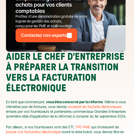
achats pour vos clients 
comptables
Profitez d’une démonstration gratuite de notre 
logiciel de gestion des achats,
conçu pour les PME et multi-sociétés.
Contactez nos experts
AIDER LE CHEF D'ENTREPRISE 
À PRÉPARER LA TRANSITION 
VERS LA FACTURATION 
ÉLECTRONIQUE
En tant que commerçant, 
vous êtes concerné par la réforme
. Même si vous 
n’émettez pas de factures, vous devrez 
accepter les factures électroniques
émises par vos fournisseurs et partenaires commerciaux Grandes Entreprises 
(première cible d’application de la réforme) à compter du 1er septembre 2026.
Par ailleurs, si vos fournisseurs sont des ETI, 
TPE-PME
 qui choisissent de 
passer à la facturation électronique
 avant la date butoir, vous devrez être en 