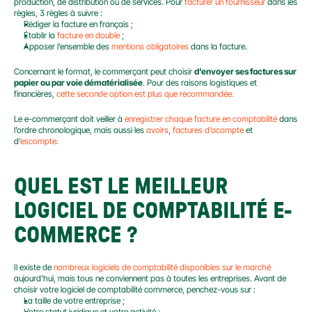
production, de distribution ou de services. Pour 
facturer un fournisseur 
dans les 
règles, 3 règles à suivre :
Rédiger la facture en français ;
Établir la 
facture en double
 ;
Apposer l’ensemble des 
mentions obligatoires
 dans la facture.
Concernant le format, le commerçant peut choisir 
d’envoyer ses factures sur 
papier ou par voie dématérialisée
. Pour des raisons logistiques et 
financières, 
cette seconde option est plus que recommandée.
Le e-commerçant doit veiller à 
enregistrer chaque facture en comptabilité
 dans 
l’ordre chronologique, mais aussi les 
avoirs
, 
factures d’acompte
 et 
d’
escompte
.
QUEL EST LE MEILLEUR 
LOGICIEL DE COMPTABILITÉ E-
COMMERCE ?
Il existe de 
nombreux logiciels de comptabilité disponibles sur le marché 
aujourd'hui, mais tous ne conviennent pas à toutes les entreprises. Avant de 
choisir votre logiciel de comptabilité commerce, penchez-vous sur :
La taille de votre entreprise ;
Votre statut juridique et votre activité ;