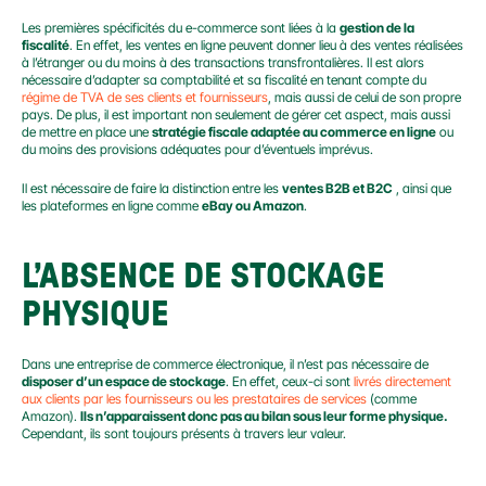
Les premières spécificités du e-commerce sont liées à la 
gestion de la 
fiscalité
. En effet, les ventes en ligne peuvent donner lieu à des ventes réalisées 
à l’étranger ou du moins à des transactions transfrontalières. Il est alors 
nécessaire d’adapter sa comptabilité et sa fiscalité en tenant compte du 
régime de TVA de ses clients et fournisseurs
, mais aussi de celui de son propre 
pays. De plus, il est important non seulement de gérer cet aspect, mais aussi 
de mettre en place une 
stratégie fiscale adaptée au commerce en ligne
 ou 
du moins des provisions adéquates pour d’éventuels imprévus.
Il est nécessaire de faire la distinction entre les 
ventes B2B et B2C
 , ainsi que 
les plateformes en ligne comme 
eBay ou Amazon
.
L’ABSENCE DE STOCKAGE 
PHYSIQUE
Dans une entreprise de commerce électronique, il n’est pas nécessaire de 
disposer d’un espace de stockage
. En effet, ceux-ci sont 
livrés directement 
aux clients par les fournisseurs ou les prestataires de services 
(comme 
Amazon). 
Ils n’apparaissent donc pas au bilan sous leur forme physique.
Cependant, ils sont toujours présents à travers leur valeur.