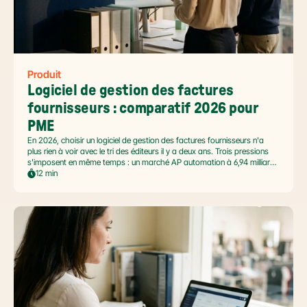
Produit
Logiciel de gestion des factures 
fournisseurs : comparatif 2026 pour 
PME
En 2026, choisir un logiciel de gestion des factures fournisseurs n'a
plus rien à voir avec le tri des éditeurs il y a deux ans. Trois pressions
s'imposent en même temps : un marché AP automation à 6,94 milliards
USD en pleine accélération, une réforme facture électronique 2026 qui
12 min
impose le passage par une Plateforme Agréée DGFiP au 1er septembre
2026, et un ROI désormais quantifié (60 à 80 % de réduction du coût
de traitement, selon Forrester 2026). Ce comparatif passe en revue 8
outils pertinents pour les PME françaises et le positionnement de Libeo
dans ce paysage en mouvement.