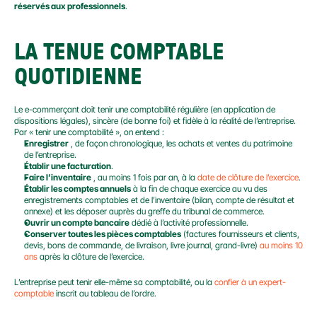
réservés aux professionnels
.
LA TENUE COMPTABLE 
QUOTIDIENNE
Le e-commerçant doit tenir une comptabilité régulière (en application de 
dispositions légales), sincère (de bonne foi) et fidèle à la réalité de l’entreprise. 
Par « tenir une comptabilité », on entend :
Enregistrer
 , de façon chronologique, les achats et ventes du patrimoine 
de l’entreprise.
Établir une facturation
.
Faire l’inventaire
 , au moins 1 fois par an, à la 
date de clôture de l’exercice
.
Établir les comptes annuels
 à la fin de chaque exercice au vu des 
enregistrements comptables et de l’inventaire (bilan, compte de résultat et 
annexe) et les déposer auprès du greffe du tribunal de commerce.
Ouvrir un compte bancaire
 dédié à l’activité professionnelle.
Conserver toutes les pièces comptables
 (factures fournisseurs et clients, 
devis, bons de commande, de livraison, livre journal, grand-livre) 
au moins 10 
ans
 après la clôture de l’exercice.
L’entreprise peut tenir elle-même sa comptabilité, ou la 
confier à un expert-
comptable
 inscrit au tableau de l’ordre.