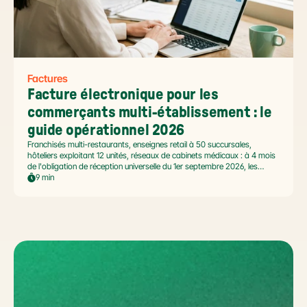
Factures
Facture électronique pour les 
commerçants multi-établissement : le 
guide opérationnel 2026
Franchisés multi-restaurants, enseignes retail à 50 succursales,
hôteliers exploitant 12 unités, réseaux de cabinets médicaux : à 4 mois
de l'obligation de réception universelle du 1er septembre 2026, les
commerçants multi-établissement ont un défi spécifique. Ce guide
9 min
opérationnel répond aux questions concrètes des dirigeants de
réseaux : cadre légal SIREN/SIRET, deux modèles d'organisation
possibles, choix de la plateforme agréée et workflow concret de
bascule.