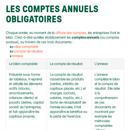
LES COMPTES ANNUELS 
OBLIGATOIRES
Chaque année, au moment de la 
clôture des comptes
, les entreprises font le 
bilan. C’est-à-dire qu’elles établissement les 
comptes annuels
 (ou comptes 
sociaux), au travers de ces trois documents :
Le 
bilan comptable
Le 
compte de résultat
L’
annexe
Le bilan comptable
Le compte de résultat
L'annexe
Présenté sous forme 
Le compte de résultat 
L'annexe 
de tableaux, il reprend 
rassemble les produits 
complète le bilan 
et détaille les éléments 
(ventes, intérêts de 
et le compte de 
actifs (stocks, 
capitaux placés, etc.) et 
résultat. Elle aide 
amortissements, 
charges (achats, 
à la 
créances clients) et 
salaires, impôts, etc.). 
compréhension 
passifs (dettes, capital 
Sorte de récapitulatif de 
de ces 
social) de l'entreprise, 
l'année écoulée, il fait 
documents en 
et fait apparaître les 
apparaître le bénéfice ou 
montrant par 
capitaux propres.
la perte de l'exercice.
exemple les 
méthodes 
comptables 