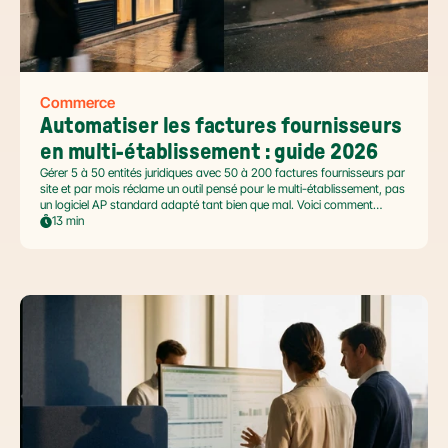
Commerce
Automatiser les factures fournisseurs 
en multi-établissement : guide 2026
Gérer 5 à 50 entités juridiques avec 50 à 200 factures fournisseurs par
site et par mois réclame un outil pensé pour le multi-établissement, pas
un logiciel AP standard adapté tant bien que mal. Voici comment
automatiser sans casser la gouvernance locale, capturer le levier BFR
13 min
et tenir l'échéance de la facture électronique de septembre 2026.