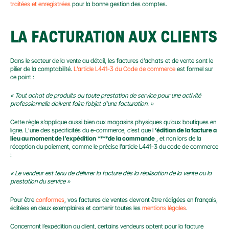
traitées et enregistrées 
pour la bonne gestion des comptes.
LA FACTURATION AUX CLIENTS
Dans le secteur de la vente au détail, les factures d’achats et de vente sont le 
pilier de la comptabilité. 
L’article L441-3 du Code de commerce
 est formel sur 
ce point :
« Tout achat de produits ou toute prestation de service pour une activité 
professionnelle doivent faire l’objet d’une facturation. »
Cette règle s’applique aussi bien aux magasins physiques qu’aux boutiques en 
ligne. L’une des spécificités du e-commerce, c’est que l 
’édition de la facture a 
lieu au moment de l’expédition
 ****
de la commande
 , et non lors de la 
réception du paiement, comme le précise l’article L441-3 du code de commerce 
:
« Le vendeur est tenu de délivrer la facture dès la réalisation de la vente ou la 
prestation du service »
Pour être
 conformes
, vos factures de ventes devront être rédigées en français, 
éditées en deux exemplaires et contenir toutes les 
mentions légales
.
Concernant l’expédition au client, certains vendeurs optent pour la facture 