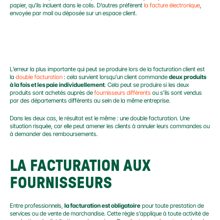
papier, qu’ils incluent dans le colis. D’autres préfèrent 
la facture électronique
, 
envoyée par mail ou déposée sur un espace client.
E-COMMERCE : ATTENTION AUX DOUBLONS DE 
FACTURE !
L’erreur la plus importante qui peut se produire lors de la facturation client est 
la 
double facturation
 : cela survient lorsqu’un client commande 
deux produits 
à la fois et les paie individuellement
. Cela peut se produire si les deux 
produits sont achetés auprès de 
fournisseurs différents
 ou s’ils sont vendus 
par des départements différents au sein de la même entreprise.
Dans les deux cas, le résultat est le même : une double facturation. Une 
situation risquée, car elle peut amener les clients à annuler leurs commandes ou 
à demander des remboursements.
LA FACTURATION AUX 
FOURNISSEURS
Entre professionnels, 
la facturation est obligatoire
 pour toute prestation de 
services ou de vente de marchandise. Cette règle s’applique à toute activité de 