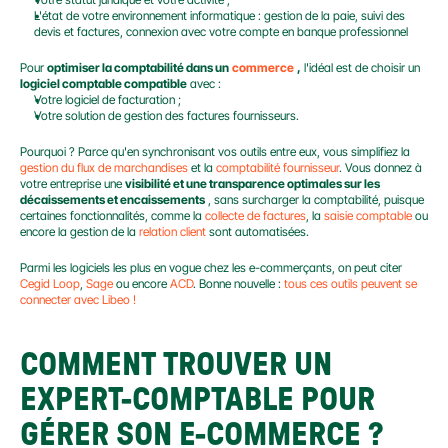
L'état de votre environnement informatique : gestion de la paie, suivi des 
devis et factures, connexion avec votre compte en banque professionnel
Pour 
optimiser la comptabilité dans un
commerce
,
 l'idéal est de choisir un 
logiciel comptable compatible
 avec :
Votre logiciel de facturation ;
Votre solution de gestion des factures fournisseurs.
Pourquoi ? Parce qu'en synchronisant vos outils entre eux, vous simplifiez la 
gestion du flux de marchandises
 et la 
comptabilité fournisseur
. Vous donnez à 
votre entreprise une 
visibilité et une transparence optimales sur les 
décaissements et encaissements
 , sans surcharger la comptabilité, puisque 
certaines fonctionnalités, comme la 
collecte de factures
, la 
saisie comptable
 ou 
encore la gestion de la 
relation client
 sont automatisées.
Parmi les logiciels les plus en vogue chez les e-commerçants, on peut citer 
Cegid Loop
, 
Sage
 ou encore 
ACD
. Bonne nouvelle : 
tous ces outils peuvent se 
connecter avec Libeo !
COMMENT TROUVER UN 
EXPERT-COMPTABLE POUR 
GÉRER SON E-COMMERCE ?