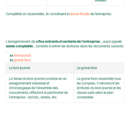
utilisées.
Complétés et rassemblés, ils constituent la 
liasse fiscale
 de l’entreprise.
PIÈCES COMPTABLES OBLIGATOIRES
L’enregistrement de 
s flux entrants et sortants de l’entreprise
 , aussi appelé 
saisie comptable
 , consiste à entrer les écritures dans les documents suivants 
:
Le 
livre journal 
Le 
grand-livre 
Le livre journal
Le grand livre
La tenue du livre-journal consiste en un 
Le grand livre rassemble tous 
enregistrement individuel et 
les comptes. Il retranscrit les 
chronologique de l'ensemble des 
écritures du livre-journal et les 
mouvements affectant le patrimoine de 
classe suite selon le plan 
l'entreprise : achats, ventes, etc.
comptable.