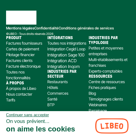
Mentions légales
Confidentialité
Conditions générales de services
©LIBEO - Tous droits réservés 2026
PRODUIT
INTÉGRATIONS
INDUSTRIES PAR 
Factures fournisseurs
Toutes nos intégrations
TYPOLOGIE
Petites et moyennes 
Cartes de paiement
Intégration Cegid Loop
entreprises
Pilotage financier
Intégration Sage 100
Multi-établissements et 
Factures clients
Intégration ACD
franchises
Facture électronique
Intégration Inqom
Experts-comptables
Toutes nos 
INDUSTRIES PAR 
SECTEUR
RESSOURCES
fonctionnalités
Restaurants
Centre de ressources
À PROPOS
Hôtels
Fiches pratiques
À propos de Libeo
Commerces
Blog
Nous contacter
Santé
Témoignages clients
Tarifs
BTP
Webinaires
Parrainage
Continuer sans accepter
Centre d’aide
On vous prévient...
Libeo, société par actions simplifiée immatriculée au RCS de Créteil, dont le siège social 
on aime les cookies
est situé au 112 Avenue de Paris, 94300 Vincennes, est enregistré auprès de l’Organisme 
pour le Registre Unique des Intermédiaires en assurance, banque et finance (ORIAS) sous 