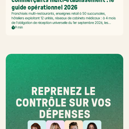
guide opérationnel 2026
Franchisés multi-restaurants, enseignes retail à 50 succursales,
hôteliers exploitant 12 unités, réseaux de cabinets médicaux : à 4 mois
de l'obligation de réception universelle du 1er septembre 2026, les
commerçants multi-établissement ont un défi spécifique. Ce guide
9 min
opérationnel répond aux questions concrètes des dirigeants de
réseaux : cadre légal SIREN/SIRET, deux modèles d'organisation
possibles, choix de la plateforme agréée et workflow concret de
bascule.
REPRENEZ LE 
CONTRÔLE SUR VOS 
DÉPENSES