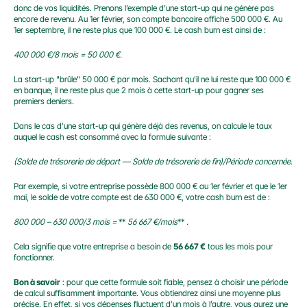
donc de vos liquidités. Prenons l’exemple d’une start-up qui ne génère pas 
encore de revenu. Au 1er février, son compte bancaire affiche 500 000 €. Au 
1er septembre, il ne reste plus que 100 000 €. Le cash burn est ainsi de :
400 000 €/8 mois = 50 000 €.
La start-up "brûle" 50 000 € par mois. Sachant qu'il ne lui reste que 100 000 € 
en banque, il ne reste plus que 2 mois à cette start-up pour gagner ses 
premiers deniers.
Dans le cas d’une start-up qui génère déjà des revenus, on calcule le taux 
auquel le cash est consommé avec la formule suivante :
(Solde de trésorerie de départ — Solde de trésorerie de fin)/Période concernée.
Par exemple, si votre entreprise possède 800 000 € au 1er février et que le 1er 
mai, le solde de votre compte est de 630 000 €, votre cash burn est de :
800 000 – 630 000/3 mois =
 ** 
56 667 €/mois
** 
.
Cela signifie que votre entreprise a besoin de 
56 667 €
 tous les mois pour 
fonctionner.
Bon à savoir
 : pour que cette formule soit fiable, pensez à choisir une période 
de calcul suffisamment importante. Vous obtiendrez ainsi une moyenne plus 
précise. En effet, si vos dépenses fluctuent d’un mois à l’autre, vous aurez une 