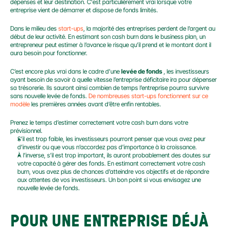
dépenses et leur destination. C'est particulièrement vrai lorsque votre 
entreprise vient de démarrer et dispose de fonds limités.
Dans le milieu des 
start-ups
, la majorité des entreprises perdent de l’argent au 
début de leur activité. En estimant son cash burn dans le business plan, un 
entrepreneur peut estimer à l’avance le risque qu’il prend et le montant dont il 
aura besoin pour fonctionner.
C’est encore plus vrai dans le cadre d’une 
levée de fonds
 , les investisseurs 
ayant besoin de savoir à quelle vitesse l’entreprise déficitaire ira pour dépenser 
sa trésorerie. Ils sauront ainsi combien de temps l’entreprise pourra survivre 
sans nouvelle levée de fonds. 
De nombreuses start-ups fonctionnent sur ce 
modèle
 les premières années avant d’être enfin rentables.
Prenez le temps d’estimer correctement votre cash burn dans votre 
prévisionnel.
S’il est trop faible, les investisseurs pourront penser que vous avez peur 
d’investir ou que vous n’accordez pas d’importance à la croissance.
À l’inverse, s’il est trop important, ils auront probablement des doutes sur 
votre capacité à gérer des fonds. En estimant correctement votre cash 
burn, vous avez plus de chances d’atteindre vos objectifs et de répondre 
aux attentes de vos investisseurs. Un bon point si vous envisagez une 
nouvelle levée de fonds.
POUR UNE ENTREPRISE DÉJÀ 