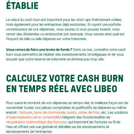
ÉTABLIE
Le calcul du cash burn est important pour les start-ups fraîchement créées, 
mais également pour les entreprises déjà existantes. En ayant une parfaite 
connaissance de vos dépenses, vous saurez si vous pouvez investir, vous 
verser des dividendes ou embaucher par exemple. Vous saurez ainsi quel est 
l’impact de telle ou telle dépense sur votre trésorerie.
Vous venez de faire une levée de fonds ?
 Dans ce cas, connaître votre cash 
burn vous permettra de réaliser des investissements stratégiques et de vous 
assurer que votre réserve de trésorerie ne diminue pas trop vite.
CALCULEZ VOTRE CASH BURN 
EN TEMPS RÉEL AVEC LIBEO
Pour suivre le montant de vos dépenses en temps réel, la meilleure façon est de 
rassembler toutes vos pièces comptables et justificatifs de dépense au même 
endroit : 
factures
, 
bons de commande
, 
avoirs
, 
notes de frais
, etc. Les solutions 
d'automatisation de la comptabilité
 intègrent des fonctionnalités de 
récupération automatique des factures
, qui importent les factures au fil de 
l'eau et offrent une vue globale et détaillée sur les encaissements et 
décaissements de l'entreprise.