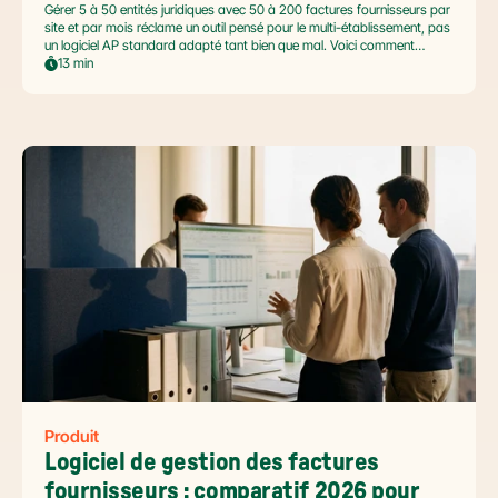
Gérer 5 à 50 entités juridiques avec 50 à 200 factures fournisseurs par
site et par mois réclame un outil pensé pour le multi-établissement, pas
un logiciel AP standard adapté tant bien que mal. Voici comment
automatiser sans casser la gouvernance locale, capturer le levier BFR
13 min
et tenir l'échéance de la facture électronique de septembre 2026.
Produit
Logiciel de gestion des factures 
fournisseurs : comparatif 2026 pour 