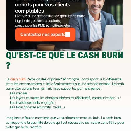
achats pour vos clients 
comptables
Profitez d’une démonstration gratuite de notre 
logiciel de gestion des achats,
conçu pour les PME et multi-sociétés.
Contactez nos experts
QU'EST-CE QUE LE CASH BURN 
?
Le 
cash burn
 ("érosion des capitaux" en français) correspond à la différence 
entre les encaissements et les décaissements sur une période donnée. Le cash 
burn rate reprend tous les frais fixes supportés par l'entreprise :
Les salaires ;
Les loyers et toutes les charges inhérentes (électricité, communication…) ;
Les investissements engagés ;
Les frais annexes (avocats, taxes…).
Imaginez un feu de cheminée que vous alimentez avec du bois. Le cash burn 
correspond à la quantité de bois qu’il est nécessaire de mettre dans l’âtre pour 
éviter que le feu s’arrête.