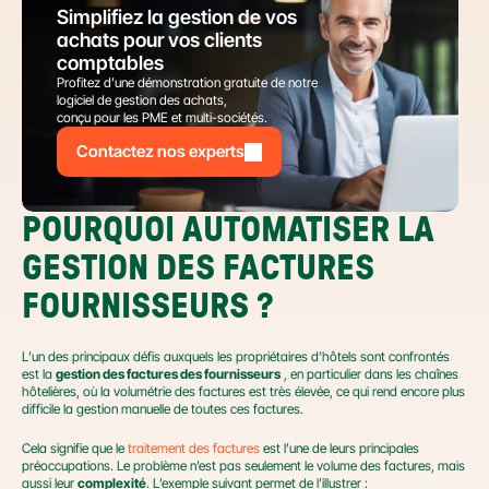
Simplifiez la gestion de vos 
achats pour vos clients 
comptables
Profitez d’une démonstration gratuite de notre 
logiciel de gestion des achats,
conçu pour les PME et multi-sociétés.
Contactez nos experts
POURQUOI AUTOMATISER LA 
GESTION DES FACTURES 
FOURNISSEURS ?
L’un des principaux défis auxquels les propriétaires d’hôtels sont confrontés 
est la 
gestion des factures des fournisseurs
 , en particulier dans les chaînes 
hôtelières, où la volumétrie des factures est très élevée, ce qui rend encore plus 
difficile la gestion manuelle de toutes ces factures.
Cela signifie que le 
traitement des factures
 est l’une de leurs principales 
préoccupations. Le problème n’est pas seulement le volume des factures, mais 
aussi leur 
complexité
. L’exemple suivant permet de l’illustrer :