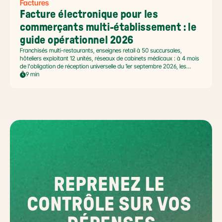
Factures
Facture électronique pour les 
commerçants multi-établissement : le 
guide opérationnel 2026
Franchisés multi-restaurants, enseignes retail à 50 succursales,
hôteliers exploitant 12 unités, réseaux de cabinets médicaux : à 4 mois
de l'obligation de réception universelle du 1er septembre 2026, les
commerçants multi-établissement ont un défi spécifique. Ce guide
9 min
opérationnel répond aux questions concrètes des dirigeants de
réseaux : cadre légal SIREN/SIRET, deux modèles d'organisation
possibles, choix de la plateforme agréée et workflow concret de
bascule.
REPRENEZ LE 
CONTRÔLE SUR VOS 