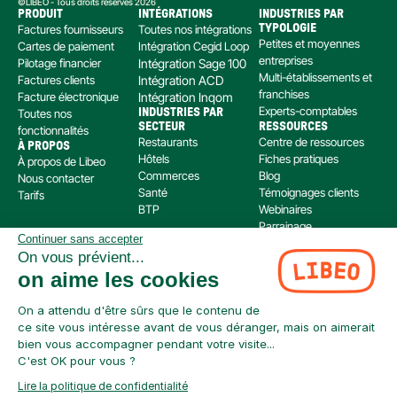
©LIBEO - Tous droits réservés 2026
PRODUIT
INTÉGRATIONS
INDUSTRIES PAR 
Factures fournisseurs
Toutes nos intégrations
TYPOLOGIE
Petites et moyennes 
Cartes de paiement
Intégration Cegid Loop
entreprises
Pilotage financier
Intégration Sage 100
Multi-établissements et 
Factures clients
Intégration ACD
franchises
Facture électronique
Intégration Inqom
Experts-comptables
Toutes nos 
INDUSTRIES PAR 
SECTEUR
RESSOURCES
fonctionnalités
Restaurants
Centre de ressources
À PROPOS
Hôtels
Fiches pratiques
À propos de Libeo
Commerces
Blog
Nous contacter
Santé
Témoignages clients
Tarifs
BTP
Webinaires
Parrainage
Continuer sans accepter
Centre d’aide
On vous prévient...
Libeo, société par actions simplifiée immatriculée au RCS de Créteil, dont le siège social 
on aime les cookies
est situé au 112 Avenue de Paris, 94300 Vincennes, est enregistré auprès de l’Organisme 
pour le Registre Unique des Intermédiaires en assurance, banque et finance (ORIAS) sous 
le numéro 220 063 49 en tant que (i) courtier en opérations de banque et en services de 
On a attendu d'être sûrs que le contenu de
paiement (COBSP) et (ii) mandataire non exclusif en opération de Banque et Service de 
ce site vous intéresse avant de vous déranger, mais on aimerait
Paiement (MOBSP) de la société SWAN (SIREN: 853 827 103). Les immatriculations COBSP 
bien vous accompagner pendant votre visite...
et MOBSP peuvent être vérifiées à tout moment sur le répertoire ORIAS accessible à 
C'est OK pour vous ?
l’adresse suivante : 
https://www.orias.fr/
Lire la politique de confidentialité