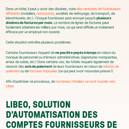
Dans un hôtel, il peut y avoir des dizaines, voire 
des centaines de fournisseurs 
différents
 (mobiliers, 
restaurants
, sociétés de nettoyage, de transport, de 
blanchisserie, etc.). Chaque fournisseur peut envoyer jusqu’à 
plusieurs 
dizaines de factures par mois
. Le nombre de lignes de factures peut 
facilement atteindre les milliers par mois, ce qui rend difficile un traitement 
efficace par un employé non assisté.
Cette situation entraîne plusieurs problèmes :
Certains fournisseurs risquent de 
ne pas être payés à temps
 en raison du 
manque de personnel ou d’erreurs administratives (signatures manquantes, 
erreur de saisie, etc.) Dans certains cas, les hôtels risquent également de 
recevoir des 
avis de paiement
 de leurs fournisseurs en raison de 
retards de 
paiement
 ou de 
factures impayées
 (ce qui peut avoir mauvaise presse !).
Afin d’optimiser ce processus, de 
nombreux hôteliers se sont tournés vers 
Libeo
.
LIBEO, SOLUTION 
D’AUTOMATISATION DES 
COMPTES FOURNISSEURS DE 