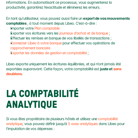
informations. En automatisant ce processus, vous augmenterez la 
productivité, garantirez l’exactitude et éliminerez les erreurs.
En tant qu’utilisateur, vous pouvez aussi faire un 
export de vos mouvements 
comptables
 , à tout moment depuis Libeo. C’est-à-dire :
Importer votre 
Plan comptable
Exporter vos écritures vers les 
journaux d’achat et de banque
 ;
Effectuer les remises en banque de vos libellés de transactions ;
Connecter Libeo à votre banque
 pour effectuer vos opérations de 
rapprochement bancaire
Exporter les données de gestion en comptabilité
 ;
Libeo exporte uniquement les écritures équilibrées, et qui n’ont jamais été 
exportées auparavant. Cette façon, votre comptabilité est 
juste et
sans 
doublons
.
LA COMPTABILITÉ 
ANALYTIQUE
Si vous êtes propriétaire de plusieurs hôtels et utilisez une 
comptabilité 
analytique
, vous pouvez définir jusqu’à 
5 axes analytiques
 dans Libeo pour 
l’imputation de vos dépenses :