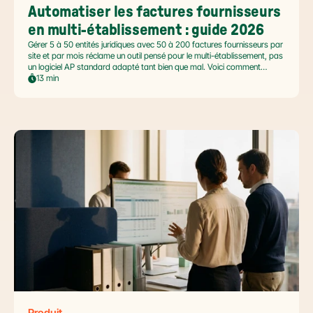
Automatiser les factures fournisseurs 
en multi-établissement : guide 2026
Gérer 5 à 50 entités juridiques avec 50 à 200 factures fournisseurs par
site et par mois réclame un outil pensé pour le multi-établissement, pas
un logiciel AP standard adapté tant bien que mal. Voici comment
automatiser sans casser la gouvernance locale, capturer le levier BFR
13 min
et tenir l'échéance de la facture électronique de septembre 2026.
Produit