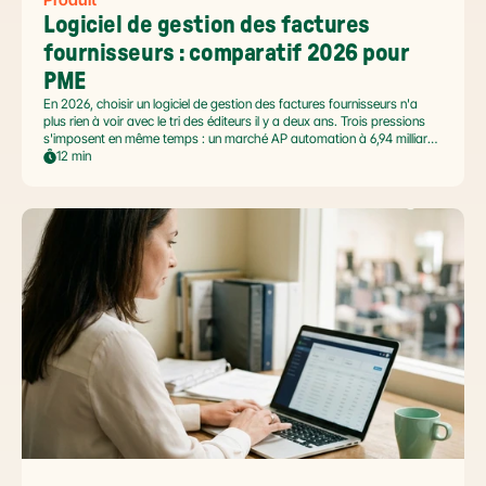
Logiciel de gestion des factures 
fournisseurs : comparatif 2026 pour 
PME
En 2026, choisir un logiciel de gestion des factures fournisseurs n'a
plus rien à voir avec le tri des éditeurs il y a deux ans. Trois pressions
s'imposent en même temps : un marché AP automation à 6,94 milliards
USD en pleine accélération, une réforme facture électronique 2026 qui
12 min
impose le passage par une Plateforme Agréée DGFiP au 1er septembre
2026, et un ROI désormais quantifié (60 à 80 % de réduction du coût
de traitement, selon Forrester 2026). Ce comparatif passe en revue 8
outils pertinents pour les PME françaises et le positionnement de Libeo
dans ce paysage en mouvement.