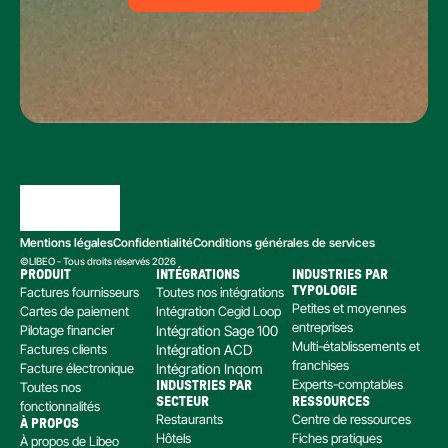
Mentions légales
Confidentialité
Conditions générales de services
©LIBEO - Tous droits réservés 2026
PRODUIT
INTÉGRATIONS
INDUSTRIES PAR 
Factures fournisseurs
Toutes nos intégrations
TYPOLOGIE
Petites et moyennes 
Cartes de paiement
Intégration Cegid Loop
entreprises
Pilotage financier
Intégration Sage 100
Multi-établissements et 
Factures clients
Intégration ACD
franchises
Facture électronique
Intégration Inqom
Experts-comptables
Toutes nos 
INDUSTRIES PAR 
SECTEUR
RESSOURCES
fonctionnalités
Restaurants
Centre de ressources
À PROPOS
Hôtels
Fiches pratiques
À propos de Libeo