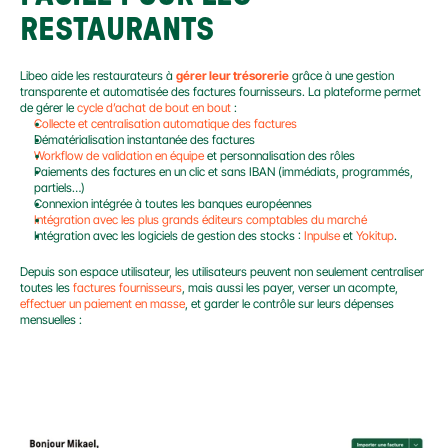
RESTAURANTS
Libeo aide les restaurateurs à 
gérer leur trésorerie
 grâce à une gestion 
transparente et automatisée des factures fournisseurs. La plateforme permet 
de gérer le 
cycle d’achat de bout en bout
 :
Collecte et centralisation automatique des factures
Dématérialisation instantanée des factures
Workflow de validation en équipe
 et personnalisation des rôles
Paiements des factures en un clic et sans IBAN (immédiats, programmés, 
partiels…)
Connexion intégrée à toutes les banques européennes
Intégration avec les plus grands éditeurs comptables du marché
Intégration avec les logiciels de gestion des stocks : 
Inpulse
 et 
Yokitup
.
Depuis son espace utilisateur, les utilisateurs peuvent non seulement centraliser 
toutes les 
factures fournisseurs
, mais aussi les payer, verser un acompte, 
effectuer un paiement en masse
, et garder le contrôle sur leurs dépenses 
mensuelles :