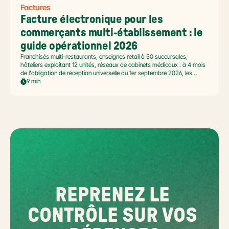
Factures
Facture électronique pour les 
commerçants multi-établissement : le 
guide opérationnel 2026
Franchisés multi-restaurants, enseignes retail à 50 succursales,
hôteliers exploitant 12 unités, réseaux de cabinets médicaux : à 4 mois
de l'obligation de réception universelle du 1er septembre 2026, les
commerçants multi-établissement ont un défi spécifique. Ce guide
9 min
opérationnel répond aux questions concrètes des dirigeants de
réseaux : cadre légal SIREN/SIRET, deux modèles d'organisation
possibles, choix de la plateforme agréée et workflow concret de
bascule.
REPRENEZ LE 
CONTRÔLE SUR VOS 