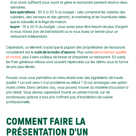
d’un stock suffisant pour ouvrir et gérer le restaurant pendant environ deux 
semaines.
Les opérations
 : 30 % à 50 % du budget ; cela comprend les salaires des 
cuisiniers, des serveurs et des gérants, le marketing et les fournitures telles 
que la vaisselle et le linge de maison.
Loyer
 : 10 à 20 % du budget ; vous aurez peut-être besoin de plus d’argent 
si vous n’avez pas de bail existant ou si vous louez un terrain pour un 
restaurant indépendant.
Cependant, un élément crucial que la plupart des propriétaires de restaurant 
considèrent est le 
coût de la main-d’œuvre
. Plus votre 
personnel est qualifié 
et motivé
, plus il sera coûteux de lancer et d’exploiter un restaurant. En outre, 
les frais généraux initiaux sont souvent répercutés sur les clients sous la forme 
de prix plus élevés.
Pouvez-vous vous permettre un menu établi avec des ingrédients de haute 
qualité ? Le coût sera-t-il un problème au début ? Si oui, envisagez une option 
moins chère. Dans certains cas, vous pouvez trouver du matériel d’occasion à 
prix réduit. Vous devrez cependant fournir un certain travail, car de 
nombreuses options à bas prix n’offrent pas d’installation de cuisine 
professionnelle.
COMMENT FAIRE LA 
PRÉSENTATION D'UN 