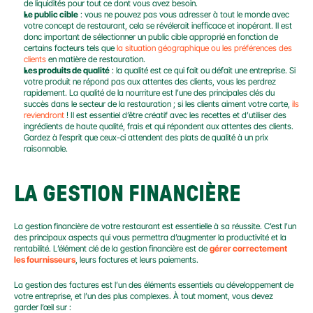
de liquidités pour tout ce dont vous avez besoin.
Le public cible
 : vous ne pouvez pas vous adresser à tout le monde avec 
votre concept de restaurant, cela se révélerait inefficace et inopérant. Il est 
donc important de sélectionner un public cible approprié en fonction de 
certains facteurs tels que 
la situation géographique ou les préférences des 
clients
 en matière de restauration.
Les produits de qualité
 : la qualité est ce qui fait ou défait une entreprise. Si 
votre produit ne répond pas aux attentes des clients, vous les perdrez 
rapidement. La qualité de la nourriture est l’une des principales clés du 
succès dans le secteur de la restauration ; si les clients aiment votre carte, 
ils 
reviendront
 ! Il est essentiel d’être créatif avec les recettes et d’utiliser des 
ingrédients de haute qualité, frais et qui répondent aux attentes des clients. 
Gardez à l’esprit que ceux-ci attendent des plats de qualité à un prix 
raisonnable.
LA GESTION FINANCIÈRE
La gestion financière de votre restaurant est essentielle à sa réussite. C’est l’un 
des principaux aspects qui vous permettra d’augmenter la productivité et la 
rentabilité. L’élément clé de la gestion financière est de 
gérer correctement 
les fournisseurs
, leurs factures et leurs paiements.
La gestion des factures est l’un des éléments essentiels au développement de 
votre entreprise, et l’un des plus complexes. À tout moment, vous devez 
garder l’œil sur :