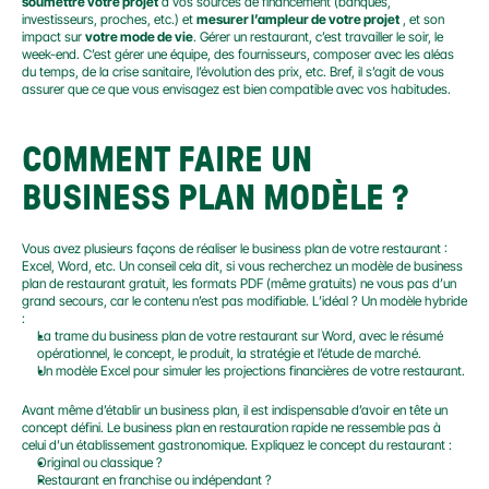
soumettre votre projet
 à vos sources de financement (banques, 
investisseurs, proches, etc.) et 
mesurer l’ampleur de votre projet
 , et son 
impact sur 
votre mode de vie
. Gérer un restaurant, c’est travailler le soir, le 
week-end. C’est gérer une équipe, des fournisseurs, composer avec les aléas 
du temps, de la crise sanitaire, l’évolution des prix, etc. Bref, il s’agit de vous 
assurer que ce que vous envisagez est bien compatible avec vos habitudes.
COMMENT FAIRE UN 
BUSINESS PLAN MODÈLE ?
Vous avez plusieurs façons de réaliser le business plan de votre restaurant : 
Excel, Word, etc. Un conseil cela dit, si vous recherchez un modèle de business 
plan de restaurant gratuit, les formats PDF (même gratuits) ne vous pas d’un 
grand secours, car le contenu n’est pas modifiable. L’idéal ? Un modèle hybride 
:
La trame du business plan de votre restaurant sur Word, avec le résumé 
opérationnel, le concept, le produit, la stratégie et l’étude de marché.
Un modèle Excel pour simuler les projections financières de votre restaurant.
Avant même d’établir un business plan, il est indispensable d’avoir en tête un 
concept défini. Le business plan en restauration rapide ne ressemble pas à 
celui d’un établissement gastronomique. Expliquez le concept du restaurant :
Original ou classique ?
Restaurant en franchise ou indépendant ?