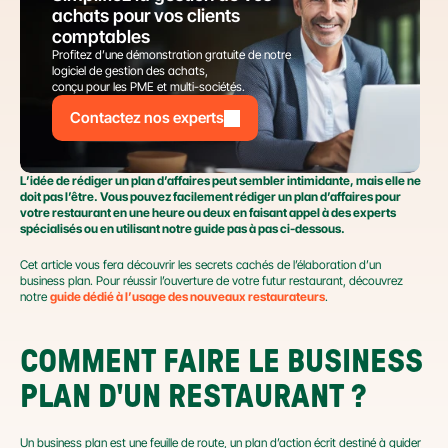
achats pour vos clients 
comptables
Profitez d’une démonstration gratuite de notre 
logiciel de gestion des achats,
conçu pour les PME et multi-sociétés.
Contactez nos experts
L’idée de rédiger un plan d’affaires peut sembler intimidante, mais elle ne 
doit pas l’être. Vous pouvez facilement rédiger un plan d’affaires pour 
votre restaurant en une heure ou deux en faisant appel à des experts 
spécialisés ou en utilisant notre guide pas à pas ci-dessous.
Cet article vous fera découvrir les secrets cachés de l’élaboration d’un 
business plan. Pour réussir l’ouverture de votre futur restaurant, découvrez 
notre 
guide dédié à l’usage des nouveaux restaurateurs
.
COMMENT FAIRE LE BUSINESS 
PLAN D'UN RESTAURANT ?
Un business plan est une feuille de route, un plan d’action écrit destiné à guider 