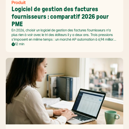
Produit
Logiciel de gestion des factures 
fournisseurs : comparatif 2026 pour 
PME
En 2026, choisir un logiciel de gestion des factures fournisseurs n'a
plus rien à voir avec le tri des éditeurs il y a deux ans. Trois pressions
s'imposent en même temps : un marché AP automation à 6,94 milliards
USD en pleine accélération, une réforme facture électronique 2026 qui
12 min
impose le passage par une Plateforme Agréée DGFiP au 1er septembre
2026, et un ROI désormais quantifié (60 à 80 % de réduction du coût
de traitement, selon Forrester 2026). Ce comparatif passe en revue 8
outils pertinents pour les PME françaises et le positionnement de Libeo
dans ce paysage en mouvement.