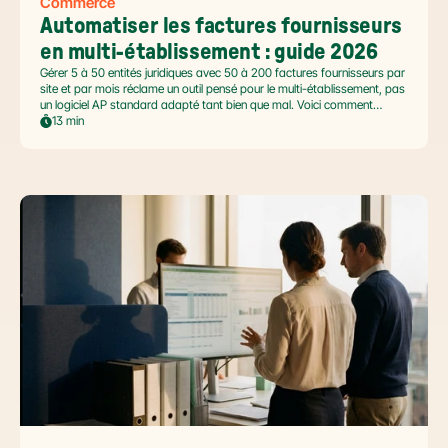
Commerce
Automatiser les factures fournisseurs 
en multi-établissement : guide 2026
Gérer 5 à 50 entités juridiques avec 50 à 200 factures fournisseurs par
site et par mois réclame un outil pensé pour le multi-établissement, pas
un logiciel AP standard adapté tant bien que mal. Voici comment
automatiser sans casser la gouvernance locale, capturer le levier BFR
13 min
et tenir l'échéance de la facture électronique de septembre 2026.