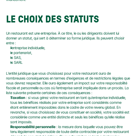
LE CHOIX DES STATUTS
Un restaurant est une entreprise. À ce titre, le ou les dirigeants doivent lui 
donner un statut, qui sert à déterminer sa forme juridique. Ils peuvent choisir 
entre :
l’entreprise individuelle,
le partenariat,
la SAS,
la SARL
L’entité juridique que vous choisissez pour votre restaurant aura de 
nombreuses conséquences en termes d’exigences et de restrictions légales que 
vous devrez respecter. Elle aura également un impact sur votre responsabilité 
fiscale et personnelle au cas où l’entreprise serait impliquée dans un procès. La 
liste suivante présente certaines de ces conséquences :
Taxation
 : si vous gérez votre restaurant en tant qu’entreprise individuelle, 
tous les bénéfices réalisés par votre entreprise sont considérés comme 
étant entièrement imposables dans le cadre de votre revenu global. En 
revanche, si vous choisissez de vous constituer en société, votre société est 
considérée comme une entité distincte et seuls les bénéfices qu’elle réalise 
sont imposés.
Responsabilité personnelle
 : la mesure dans laquelle vous pouvez être 
tenu légalement responsable de toute dette contractée par votre restaurant 