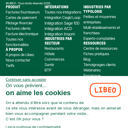
©LIBEO - Tous droits réservés 2026
PRODUIT
INTÉGRATIONS
INDUSTRIES PAR 
Factures fournisseurs
Toutes nos intégrations
TYPOLOGIE
Petites et moyennes 
Cartes de paiement
Intégration Cegid Loop
entreprises
Pilotage financier
Intégration Sage 100
Multi-établissements et 
Factures clients
Intégration ACD
franchises
Facture électronique
Intégration Inqom
Experts-comptables
Toutes nos 
INDUSTRIES PAR 
SECTEUR
RESSOURCES
fonctionnalités
Restaurants
Centre de ressources
À PROPOS
Hôtels
Fiches pratiques
À propos de Libeo
Commerces
Blog
Nous contacter
Santé
Témoignages clients
Tarifs
BTP
Webinaires
Parrainage
Continuer sans accepter
Centre d’aide
On vous prévient...
Libeo, société par actions simplifiée immatriculée au RCS de Créteil, dont le siège social 
on aime les cookies
est situé au 112 Avenue de Paris, 94300 Vincennes, est enregistré auprès de l’Organisme 
pour le Registre Unique des Intermédiaires en assurance, banque et finance (ORIAS) sous 
le numéro 220 063 49 en tant que (i) courtier en opérations de banque et en services de 
On a attendu d'être sûrs que le contenu de
paiement (COBSP) et (ii) mandataire non exclusif en opération de Banque et Service de 
ce site vous intéresse avant de vous déranger, mais on aimerait
Paiement (MOBSP) de la société SWAN (SIREN: 853 827 103). Les immatriculations COBSP 
bien vous accompagner pendant votre visite...
et MOBSP peuvent être vérifiées à tout moment sur le répertoire ORIAS accessible à 
C'est OK pour vous ?
l’adresse suivante : 
https://www.orias.fr/
Lire la politique de confidentialité