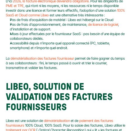
D’ici 
2026, la facture électronique deviendra obligatoire
. Pour les dirigeants de 
PME et TPE
, qui n’ont ni les moyens, ni les ressources ni le temps disponible 
investir dans une licence et former leurs effectifs, l’adoption d’une solution 
100% 
SaaS et Cloud comme Libeo
 est une alternative très intéressante :
Pas de frais d’acquisition de matériel : Libeo est hébergé sur le Cloud
Pas de frais d’approvisionnement, de maintenance, 
de licence de logiciel
, 
d’installation et de support.
Mises à jour effectuées par le fournisseur SaaS : pas besoin d’une équipe de 
collaborateurs dédiés.
Accessibilité depuis n’importe quel appareil connecté (PC, tablette, 
smartphone) et n’importe quel endroit.
La 
dématérialisation des factures fournisseur 
permet de faire gagner du temps 
à ses collaborateurs : fini, le temps passé à ouvrir et trier le courrier, 
transmettre et valider les factures.
LIBEO, SOLUTION DE 
VALIDATION DES FACTURES 
FOURNISSEURS
Libeo est une solution de 
dématérialisation
 et de 
paiement des factures 
fournisseurs
 100% Cloud, 100% SaaS. Pour la saisie des factures, Libeo utilise le 
traitement par OCR
 ( 
Optical Character Recognition
 ) qui « lit » les factures et 