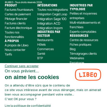
©LIBEO - Tous droits réservés 2026
PRODUIT
INTÉGRATIONS
INDUSTRIES PAR 
Factures fournisseurs
Toutes nos intégrations
TYPOLOGIE
Petites et moyennes 
Cartes de paiement
Intégration Cegid Loop
entreprises
Pilotage financier
Intégration Sage 100
Multi-établissements et 
Factures clients
Intégration ACD
franchises
Facture électronique
Intégration Inqom
Experts-comptables
Toutes nos 
INDUSTRIES PAR 
SECTEUR
RESSOURCES
fonctionnalités
Restaurants
Centre de ressources
À PROPOS
Hôtels
Fiches pratiques
À propos de Libeo
Commerces
Blog
Nous contacter
Santé
Témoignages clients
Tarifs
BTP
Webinaires
Parrainage
Continuer sans accepter
Centre d’aide
On vous prévient...
Libeo, société par actions simplifiée immatriculée au RCS de Créteil, dont le siège social 
on aime les cookies
est situé au 112 Avenue de Paris, 94300 Vincennes, est enregistré auprès de l’Organisme 
pour le Registre Unique des Intermédiaires en assurance, banque et finance (ORIAS) sous 
le numéro 220 063 49 en tant que (i) courtier en opérations de banque et en services de 
On a attendu d'être sûrs que le contenu de
paiement (COBSP) et (ii) mandataire non exclusif en opération de Banque et Service de 
ce site vous intéresse avant de vous déranger, mais on aimerait
Paiement (MOBSP) de la société SWAN (SIREN: 853 827 103). Les immatriculations COBSP 
bien vous accompagner pendant votre visite...
et MOBSP peuvent être vérifiées à tout moment sur le répertoire ORIAS accessible à 
C'est OK pour vous ?
l’adresse suivante : 
https://www.orias.fr/
Lire la politique de confidentialité