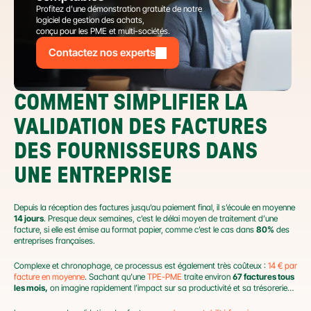
Profitez d’une démonstration gratuite de notre 
logiciel de gestion des achats,
conçu pour les PME et multi-sociétés.
Contactez nos experts
COMMENT SIMPLIFIER LA 
VALIDATION DES FACTURES 
DES FOURNISSEURS DANS 
UNE ENTREPRISE
Depuis la réception des factures jusqu’au paiement final, il s’écoule en moyenne 
14 jours
. Presque deux semaines, c’est le délai moyen de traitement d’une 
facture, si elle est émise au format papier, comme c’est le cas dans 
80%
 des 
entreprises françaises.
Complexe et chronophage, ce processus est également très coûteux : 
14 € par 
facture en moyenne
. Sachant qu’une 
TPE-PME
 traite environ 
67 factures tous 
les mois,
 on imagine rapidement l’impact sur sa productivité et sa trésorerie…