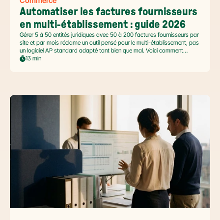
Commerce
Automatiser les factures fournisseurs 
en multi-établissement : guide 2026
Gérer 5 à 50 entités juridiques avec 50 à 200 factures fournisseurs par
site et par mois réclame un outil pensé pour le multi-établissement, pas
un logiciel AP standard adapté tant bien que mal. Voici comment
automatiser sans casser la gouvernance locale, capturer le levier BFR
13 min
et tenir l'échéance de la facture électronique de septembre 2026.