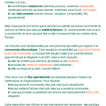
mobilise à la fois :
De nombreuses 
ressources
 (services postaux, ouverture, 
classement,
distribution entre les services internes, traitement sous Excel, 
archivage
) ;
Et des 
intervenants
 (service achats, réception, comptabilité, RH, 
gouvernance).
Mais aussi parce qu’il arrive que le service (ou salarié) qui passe commande ne 
soit pas le même que celui qui 
valide la facture
. Or, seul le premier sait ce qu’il 
a commandé, et donc qui peut dire si cela correspond bien au contenu de la 
facture.
Les factures sont réceptionnées par une personne qui valide par rapport à la 
commande informatique
. C’est ensuite la comptabilité qui 
rapproche facture 
et bon de commande
. La facture fait ensuite l'objet d'un contrôle interne 
approfondi par le dirigeant ou le DAF. Celui-ci doit s’assurer :
Qu’elle ne contient pas d’erreurs de saisies ou de 
doublons
 ;
Que toutes les 
mentions obligatoires 
sont présentes ;
Qu’elle correspond au bien / service délivré.
C’est donc tout un 
flux opérationnel
 qui nécessite plusieurs niveaux de 
vérifications et d’approbations. Pour résumer :
Celui qui passe la commande n’est pas celui qui la réceptionne ;
Celui qui valide la facture n’est pas celui qui a passé la commande ;
Et celui qui procède au paiement est encore une autre personne (
CEO, DAF
, 
dirigeant)
Cette séparation des tâches et des intervenants est nécessaire : elle participe 