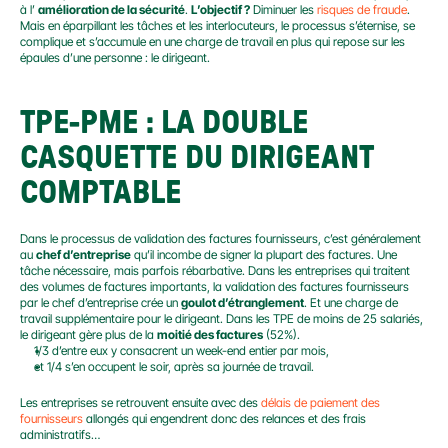
à l’ 
amélioration de la sécurité
. 
L’objectif ?
 Diminuer les 
risques de fraude
. 
Mais en éparpillant les tâches et les interlocuteurs, le processus s’éternise, se 
complique et s’accumule en une charge de travail en plus qui repose sur les 
épaules d’une personne : le dirigeant.
TPE-PME : LA DOUBLE 
CASQUETTE DU DIRIGEANT 
COMPTABLE
Dans le processus de validation des factures fournisseurs, c’est généralement 
au 
chef d’entreprise
 qu’il incombe de signer la plupart des factures. Une 
tâche nécessaire, mais parfois rébarbative. Dans les entreprises qui traitent 
des volumes de factures importants, la validation des factures fournisseurs 
par le chef d’entreprise crée un 
goulot d’étranglement
. Et une charge de 
travail supplémentaire pour le dirigeant. Dans les TPE de moins de 25 salariés, 
le dirigeant gère plus de la 
moitié des factures
 (52%).
1/3 d’entre eux y consacrent un week-end entier par mois,
et 1/4 s’en occupent le soir, après sa journée de travail.
Les entreprises se retrouvent ensuite avec des 
délais de paiement des 
fournisseurs
 allongés qui engendrent donc des relances et des frais 
administratifs…