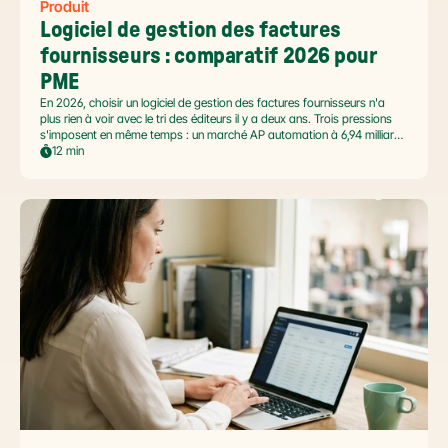
Produit
Logiciel de gestion des factures 
fournisseurs : comparatif 2026 pour 
PME
En 2026, choisir un logiciel de gestion des factures fournisseurs n'a
plus rien à voir avec le tri des éditeurs il y a deux ans. Trois pressions
s'imposent en même temps : un marché AP automation à 6,94 milliards
USD en pleine accélération, une réforme facture électronique 2026 qui
12 min
impose le passage par une Plateforme Agréée DGFiP au 1er septembre
2026, et un ROI désormais quantifié (60 à 80 % de réduction du coût
de traitement, selon Forrester 2026). Ce comparatif passe en revue 8
outils pertinents pour les PME françaises et le positionnement de Libeo
dans ce paysage en mouvement.