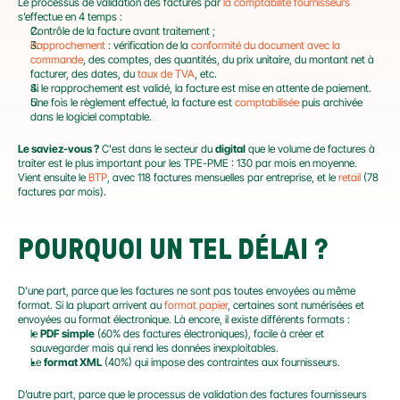
Le processus de validation des factures par 
la comptabilité fournisseurs
s’effectue en 4 temps :
Contrôle de la facture avant traitement ;
Rapprochement
 : vérification de la 
conformité du document avec la 
commande
, des comptes, des quantités, du prix unitaire, du montant net à 
facturer, des dates, du 
taux de TVA
, etc.
Si le rapprochement est validé, la facture est mise en attente de paiement.
Une fois le règlement effectué, la facture est 
comptabilisée
 puis archivée 
dans le logiciel comptable.
Le saviez-vous ?
 C'est dans le secteur du 
digital
 que le volume de factures à 
traiter est le plus important pour les TPE-PME : 130 par mois en moyenne. 
Vient ensuite le 
BTP
, avec 118 factures mensuelles par entreprise, et le 
retail
 (78 
factures par mois).
POURQUOI UN TEL DÉLAI ?
D’une part, parce que les factures ne sont pas toutes envoyées au même 
format. Si la plupart arrivent au 
format papier
, certaines sont numérisées et 
envoyées au format électronique. Là encore, il existe différents formats :
le 
PDF simple
 (60% des factures électroniques), facile à créer et 
sauvegarder mais qui rend les données inexploitables.
Le 
format XML
 (40%) qui impose des contraintes aux fournisseurs.
D’autre part, parce que le processus de validation des factures fournisseurs 