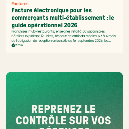
Factures
Facture électronique pour les 
commerçants multi-établissement : le 
guide opérationnel 2026
Franchisés multi-restaurants, enseignes retail à 50 succursales,
hôteliers exploitant 12 unités, réseaux de cabinets médicaux : à 4 mois
de l'obligation de réception universelle du 1er septembre 2026, les
commerçants multi-établissement ont un défi spécifique. Ce guide
9 min
opérationnel répond aux questions concrètes des dirigeants de
réseaux : cadre légal SIREN/SIRET, deux modèles d'organisation
possibles, choix de la plateforme agréée et workflow concret de
bascule.
REPRENEZ LE 
CONTRÔLE SUR VOS 